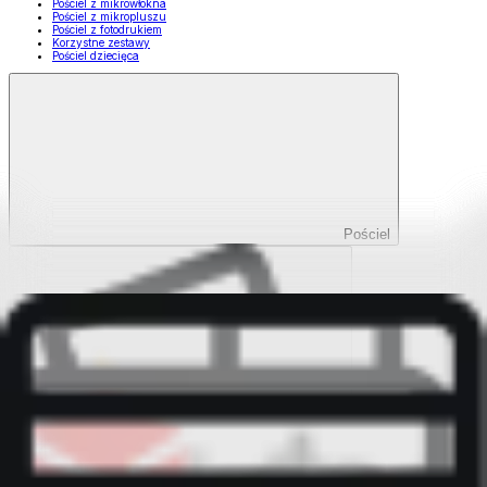
Pościel z mikrowłókna
Pościel z mikropluszu
Pościel z fotodrukiem
Korzystne zestawy
Pościel dziecięca
Pościel
Pokaż wszystko
Wszystko z Pościel