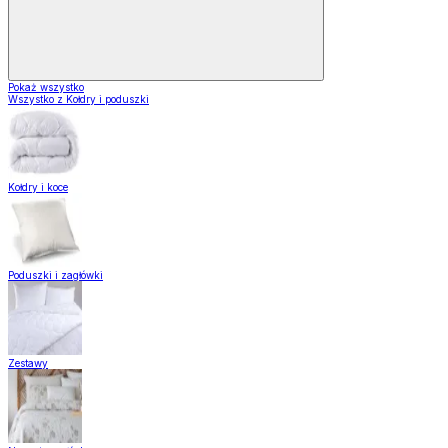
Pokaż wszystko
Wszystko z Kołdry i poduszki
Kołdry i koce
Poduszki i zagłówki
Zestawy