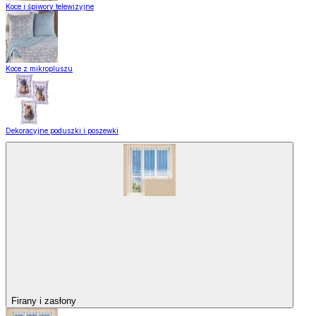
Koce i śpiwory telewizyjne
Koce z mikropluszu
Dekoracyjne poduszki i poszewki
Firany i zasłony