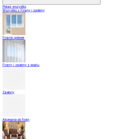
Pokaż wszystko
Wszystko z Firany i zasłony
Firanki gotowe
Firany i zasłony z woalu
Zasłony
Akcesoria do firan