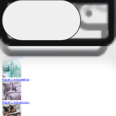
Pościel Dual Feel
Pościel z gładkiej bawełny
Pościel satynowa
Pościel z mikrowłókna
Pościel z mikropluszu