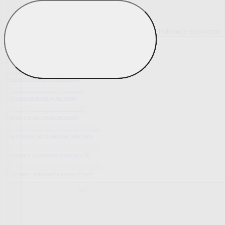
Pokrowce elastyczne
Pokaż wszystko
Wszystko z Pokrowce elastyczne
Pokrowce elastyczne na fotel
Pokrowce elastyczne na kanapy
Pokrowce na kanapę narożną
Tradycyjne pokrowce we wzory
Nowoczesne jednokolorowe pokrowce
Pokrowce z luksusową strukturą 3D
Wyprzedaż pokrowców elastycznych