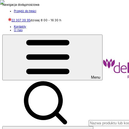
Nawigacja dostępnościowa
Przejdź do treści
22 307 39 95
dzisiaj
8:00
-
16:30
h
Kontakty
O nas
Menu