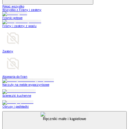
Pokaż wszystko
Wszystko z Firany i zasłony
Firanki gotowe
Firany i zasłony z woalu
Zasłony
Akcesoria do firan
Narzuty na meble wypoczynkowe
Ściereczki kuchenne
Obrusy i podkładki
Ręczniki małe i kąpielowe