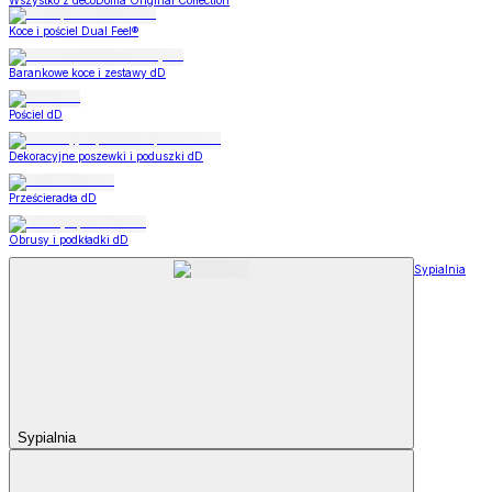
Wszystko z decoDoma Original Collection
Koce i pościel Dual Feel®
Barankowe koce i zestawy dD
Pościel dD
Dekoracyjne poszewki i poduszki dD
Prześcieradła dD
Obrusy i podkładki dD
Sypialnia
Sypialnia