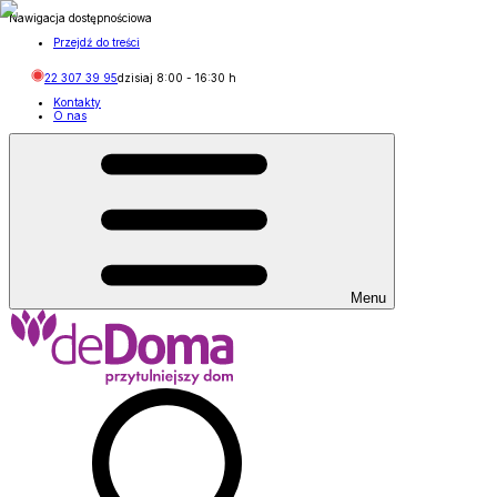
Nawigacja dostępnościowa
Przejdź do treści
22 307 39 95
dzisiaj
8:00
-
16:30
h
Kontakty
O nas
Menu