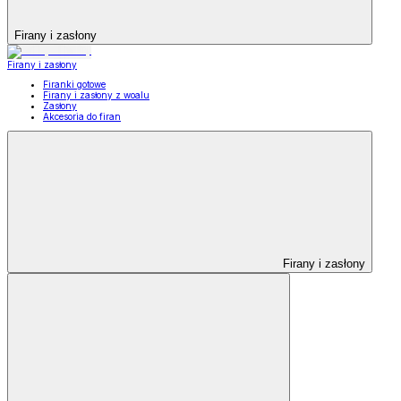
Firany i zasłony
Firany i zasłony
Firanki gotowe
Firany i zasłony z woalu
Zasłony
Akcesoria do firan
Firany i zasłony