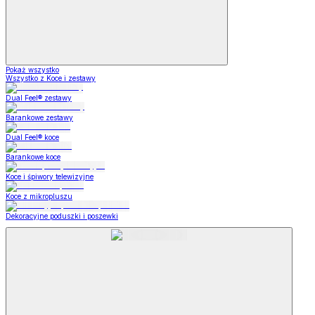
Pokaż wszystko
Wszystko z Koce i zestawy
Dual Feel® zestawy
Barankowe zestawy
Dual Feel® koce
Barankowe koce
Koce i śpiwory telewizyjne
Koce z mikropluszu
Dekoracyjne poduszki i poszewki