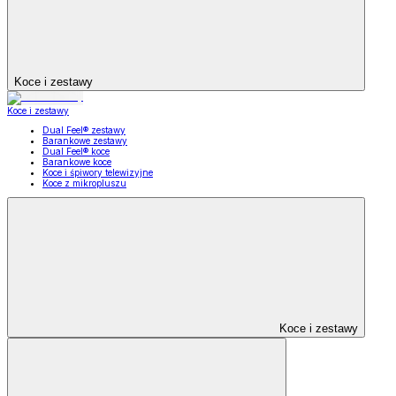
Koce i zestawy
Koce i zestawy
Dual Feel® zestawy
Barankowe zestawy
Dual Feel® koce
Barankowe koce
Koce i śpiwory telewizyjne
Koce z mikropluszu
Koce i zestawy