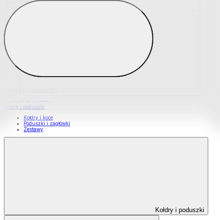
Materace nawierzchniowe
Kołdry i poduszki
Kołdry i poduszki
Kołdry i koce
Poduszki i zagłówki
Zestawy
Kołdry i poduszki