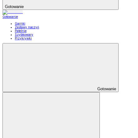
Gotowanie
Gotowanie
Garnki
Zestawy naczyń
Patelnie
Szybkowary
Przykrywki
Gotowanie