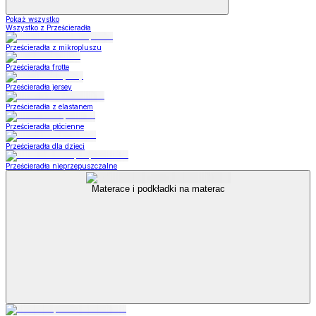
Pokaż wszystko
Wszystko z Prześcieradła
Prześcieradła z mikropluszu
Prześcieradła frotte
Prześcieradła jersey
Prześcieradła z elastanem
Prześcieradła płócienne
Prześcieradła dla dzieci
Prześcieradła nieprzepuszczalne
Materace i podkładki na materac