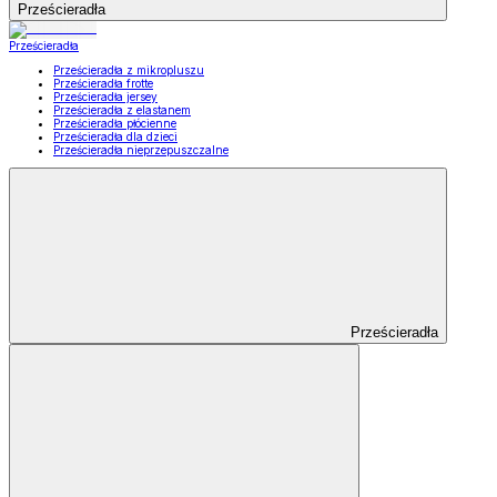
Prześcieradła
Prześcieradła
Prześcieradła z mikropluszu
Prześcieradła frotte
Prześcieradła jersey
Prześcieradła z elastanem
Prześcieradła płócienne
Prześcieradła dla dzieci
Prześcieradła nieprzepuszczalne
Prześcieradła