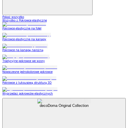
Pokaż wszystko
Wszystko z Pokrowce elastyczne
Pokrowce elastyczne na fotel
Pokrowce elastyczne na kanapy
Pokrowce na kanapę narożną
Tradycyjne pokrowce we wzory
Nowoczesne jednokolorowe pokrowce
Pokrowce z luksusową strukturą 3D
Wyprzedaż pokrowców elastycznych
decoDoma Original Collection