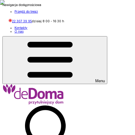
Nawigacja dostępnościowa
Przejdź do treści
22 307 39 95
dzisiaj
8:00
-
16:30
h
Kontakty
O nas
Menu