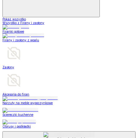
Pokaż wszystko
Wszystko z Firany i zasłony
Firanki gotowe
Firany i zasłony z woalu
Zasłony
Akcesoria do firan
Narzuty na meble wypoczynkowe
Ściereczki kuchenne
Obrusy i podkładki