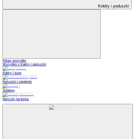
Kołdry i poduszki
Pokaż wszystko
Wszystko z Kołdry i poduszki
Kołdry i koce
Poduszki i zagłówki
Zestawy
Narzuty na łózka