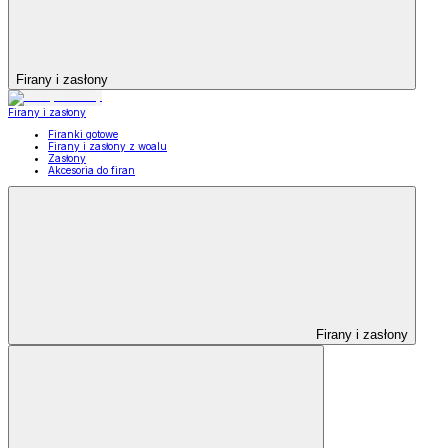
Firany i zasłony
Firany i zasłony
Firanki gotowe
Firany i zasłony z woalu
Zasłony
Akcesoria do firan
Firany i zasłony