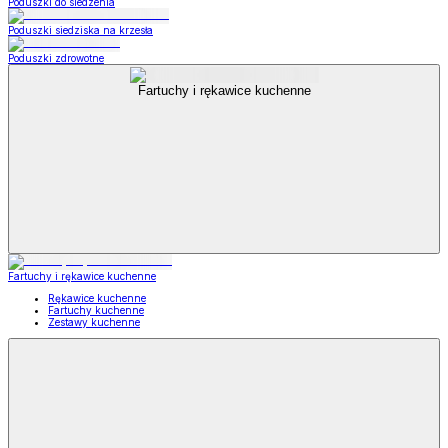
Poduszki do siedzenia
Poduszki siedziska na krzesła
Poduszki zdrowotne
Fartuchy i rękawice kuchenne
Fartuchy i rękawice kuchenne
Rękawice kuchenne
Fartuchy kuchenne
Zestawy kuchenne