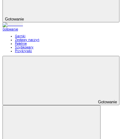
Gotowanie
Gotowanie
Garnki
Zestawy naczyń
Patelnie
Szybkowary
Przykrywki
Gotowanie