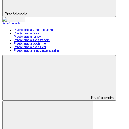
Prześcieradła
Prześcieradła
Prześcieradła z mikropluszu
Prześcieradła frotte
Prześcieradła jersey
Prześcieradła z elastanem
Prześcieradła płócienne
Prześcieradła dla dzieci
Prześcieradła nieprzepuszczalne
Prześcieradła