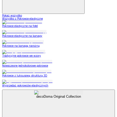
Pokaż wszystko
Wszystko z Pokrowce elastyczne
Pokrowce elastyczne na fotel
Pokrowce elastyczne na kanapy
Pokrowce na kanapę narożną
Tradycyjne pokrowce we wzory
Nowoczesne jednokolorowe pokrowce
Pokrowce z luksusową strukturą 3D
Wyprzedaż pokrowców elastycznych
decoDoma Original Collection