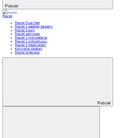
Pościel
Pościel
Pościel Dual Feel
Pościel z gładkiej bawełny
Pościel z kory
Pościel satynowa
Pościel z mikrowłókna
Pościel z mikropluszu
Pościel z fotodrukiem
Korzystne zestawy
Pościel dziecięca
Pościel