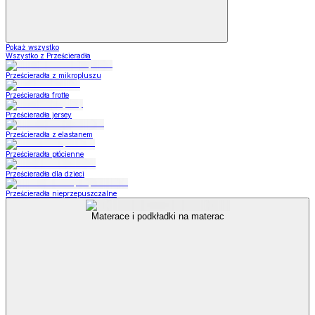
Pokaż wszystko
Wszystko z Prześcieradła
Prześcieradła z mikropluszu
Prześcieradła frotte
Prześcieradła jersey
Prześcieradła z elastanem
Prześcieradła płócienne
Prześcieradła dla dzieci
Prześcieradła nieprzepuszczalne
Materace i podkładki na materac