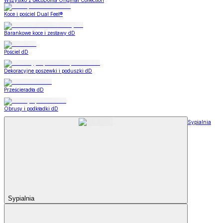
Wszystko z decoDoma Original Collection
Koce i pościel Dual Feel®
Barankowe koce i zestawy dD
Pościel dD
Dekoracyjne poszewki i poduszki dD
Prześcieradła dD
Obrusy i podkładki dD
Sypialnia
Sypialnia