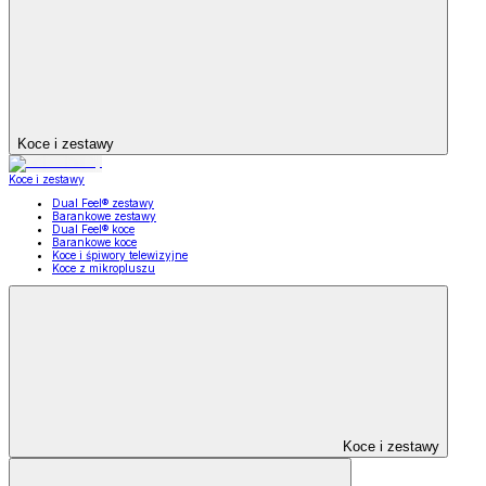
Koce i zestawy
Koce i zestawy
Dual Feel® zestawy
Barankowe zestawy
Dual Feel® koce
Barankowe koce
Koce i śpiwory telewizyjne
Koce z mikropluszu
Koce i zestawy