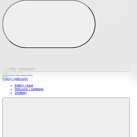
Podkładki na materace
Materace nawierzchniowe
Kołdry i poduszki
Kołdry i poduszki
Kołdry i koce
Poduszki i zagłówki
Zestawy