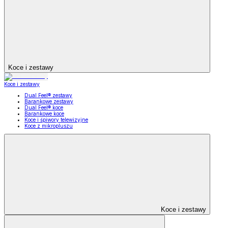
Koce i zestawy
Koce i zestawy
Dual Feel® zestawy
Barankowe zestawy
Dual Feel® koce
Barankowe koce
Koce i śpiwory telewizyjne
Koce z mikropluszu
Koce i zestawy