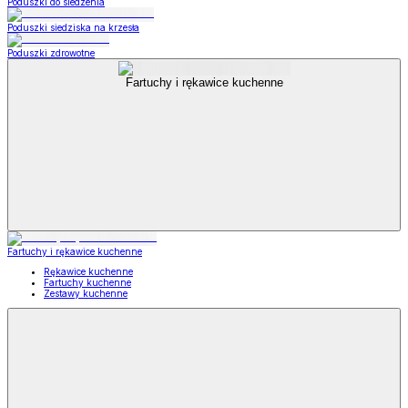
Poduszki do siedzenia
Poduszki siedziska na krzesła
Poduszki zdrowotne
Fartuchy i rękawice kuchenne
Fartuchy i rękawice kuchenne
Rękawice kuchenne
Fartuchy kuchenne
Zestawy kuchenne