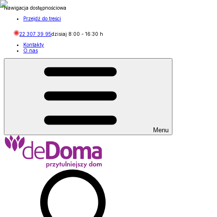
Nawigacja dostępnościowa
Przejdź do treści
22 307 39 95
dzisiaj
8:00
-
16:30
h
Kontakty
O nas
Menu