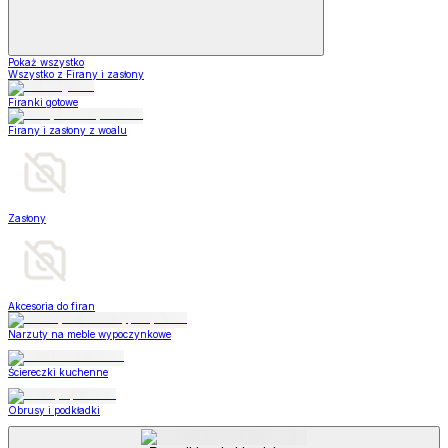
Pokaż wszystko
Wszystko z Firany i zasłony
Firanki gotowe
Firany i zasłony z woalu
Zasłony
Akcesoria do firan
Narzuty na meble wypoczynkowe
Ściereczki kuchenne
Obrusy i podkładki