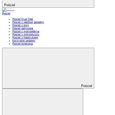
Pościel
Pościel
Pościel Dual Feel
Pościel z gładkiej bawełny
Pościel z kory
Pościel satynowa
Pościel z mikrowłókna
Pościel z mikropluszu
Pościel z fotodrukiem
Korzystne zestawy
Pościel dziecięca
Pościel