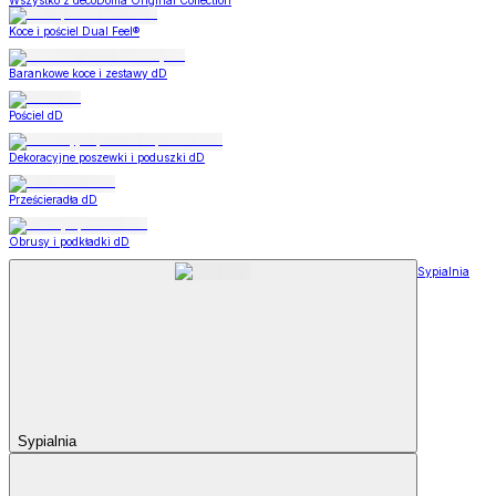
Wszystko z decoDoma Original Collection
Koce i pościel Dual Feel®
Barankowe koce i zestawy dD
Pościel dD
Dekoracyjne poszewki i poduszki dD
Prześcieradła dD
Obrusy i podkładki dD
Sypialnia
Sypialnia