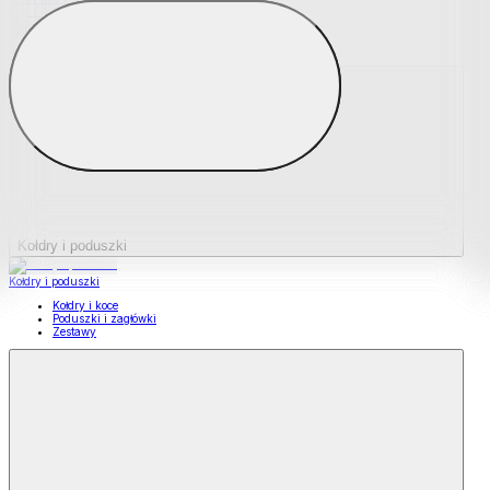
Podkładki na materace
Materace nawierzchniowe
Kołdry i poduszki
Kołdry i poduszki
Kołdry i koce
Poduszki i zagłówki
Zestawy