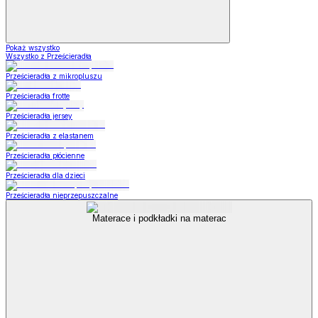
Pokaż wszystko
Wszystko z Prześcieradła
Prześcieradła z mikropluszu
Prześcieradła frotte
Prześcieradła jersey
Prześcieradła z elastanem
Prześcieradła płócienne
Prześcieradła dla dzieci
Prześcieradła nieprzepuszczalne
Materace i podkładki na materac