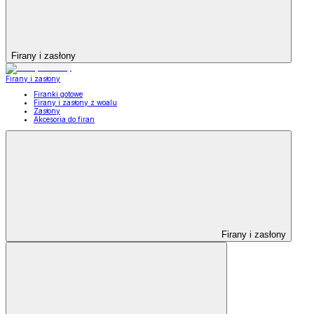
Firany i zasłony
Firany i zasłony
Firanki gotowe
Firany i zasłony z woalu
Zasłony
Akcesoria do firan
Firany i zasłony