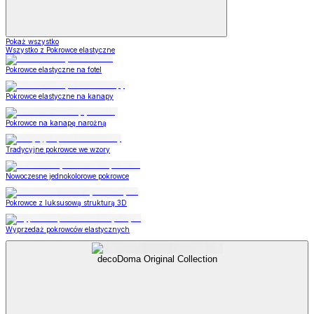
Pokaż wszystko
Wszystko z Pokrowce elastyczne
Pokrowce elastyczne na fotel
Pokrowce elastyczne na kanapy
Pokrowce na kanapę narożną
Tradycyjne pokrowce we wzory
Nowoczesne jednokolorowe pokrowce
Pokrowce z luksusową strukturą 3D
Wyprzedaż pokrowców elastycznych
decoDoma Original Collection