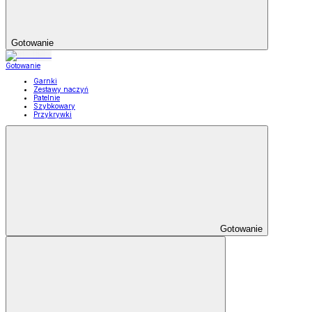
Gotowanie
Gotowanie
Garnki
Zestawy naczyń
Patelnie
Szybkowary
Przykrywki
Gotowanie