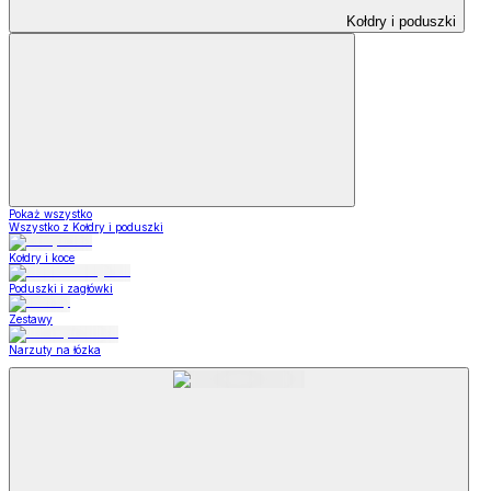
Kołdry i poduszki
Pokaż wszystko
Wszystko z Kołdry i poduszki
Kołdry i koce
Poduszki i zagłówki
Zestawy
Narzuty na łózka