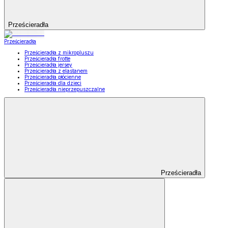
Prześcieradła
Prześcieradła
Prześcieradła z mikropluszu
Prześcieradła frotte
Prześcieradła jersey
Prześcieradła z elastanem
Prześcieradła płócienne
Prześcieradła dla dzieci
Prześcieradła nieprzepuszczalne
Prześcieradła