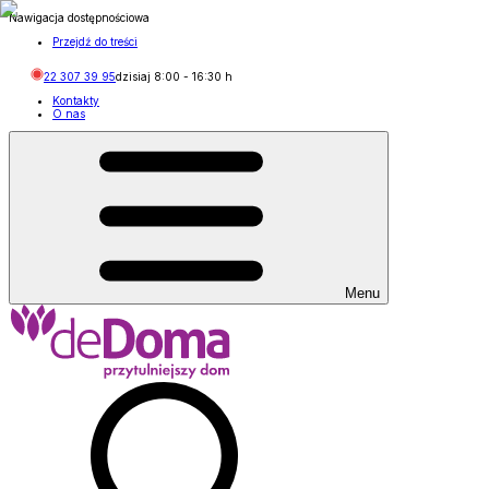
Nawigacja dostępnościowa
Przejdź do treści
22 307 39 95
dzisiaj
8:00
-
16:30
h
Kontakty
O nas
Menu