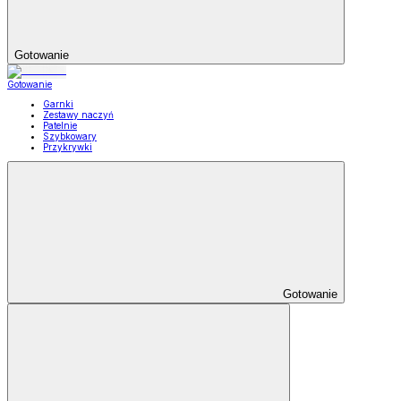
Gotowanie
Gotowanie
Garnki
Zestawy naczyń
Patelnie
Szybkowary
Przykrywki
Gotowanie