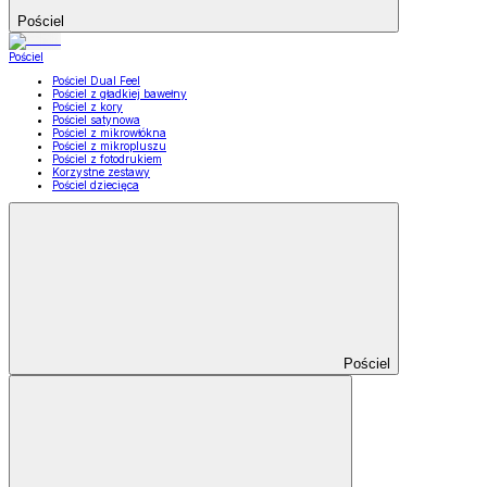
Pościel
Pościel
Pościel Dual Feel
Pościel z gładkiej bawełny
Pościel z kory
Pościel satynowa
Pościel z mikrowłókna
Pościel z mikropluszu
Pościel z fotodrukiem
Korzystne zestawy
Pościel dziecięca
Pościel