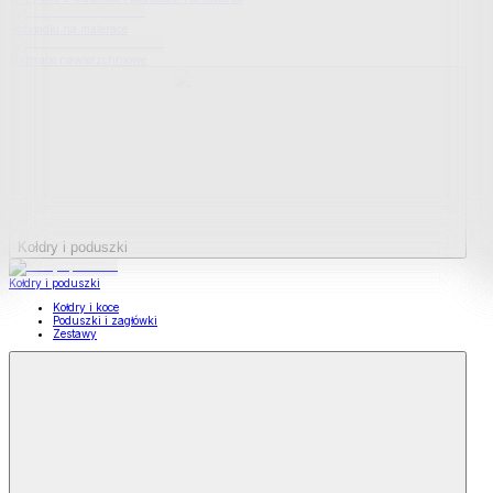
Podkładki na materace
Materace nawierzchniowe
Kołdry i poduszki
Kołdry i poduszki
Kołdry i koce
Poduszki i zagłówki
Zestawy