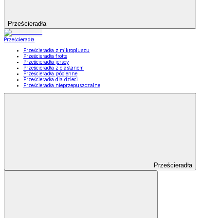
Prześcieradła
Prześcieradła
Prześcieradła z mikropluszu
Prześcieradła frotte
Prześcieradła jersey
Prześcieradła z elastanem
Prześcieradła płócienne
Prześcieradła dla dzieci
Prześcieradła nieprzepuszczalne
Prześcieradła