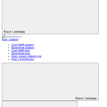
Koce i zestawy
Koce i zestawy
Dual Feel® zestawy
Barankowe zestawy
Dual Feel® koce
Barankowe koce
Koce i śpiwory telewizyjne
Koce z mikropluszu
Koce i zestawy