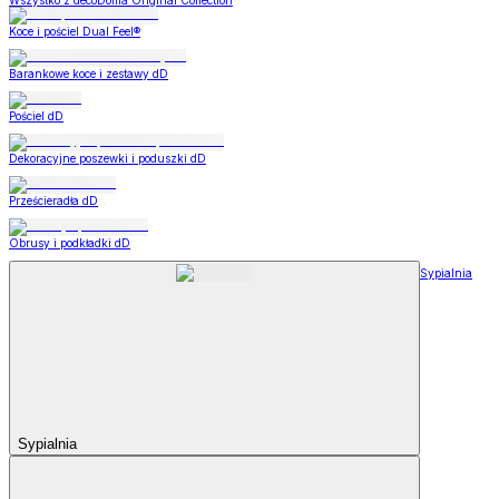
Wszystko z decoDoma Original Collection
Koce i pościel Dual Feel®
Barankowe koce i zestawy dD
Pościel dD
Dekoracyjne poszewki i poduszki dD
Prześcieradła dD
Obrusy i podkładki dD
Sypialnia
Sypialnia