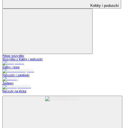
Kołdry i poduszki
Pokaż wszystko
Wszystko z Kołdry i poduszki
Kołdry i koce
Poduszki i zagłówki
Zestawy
Narzuty na łózka