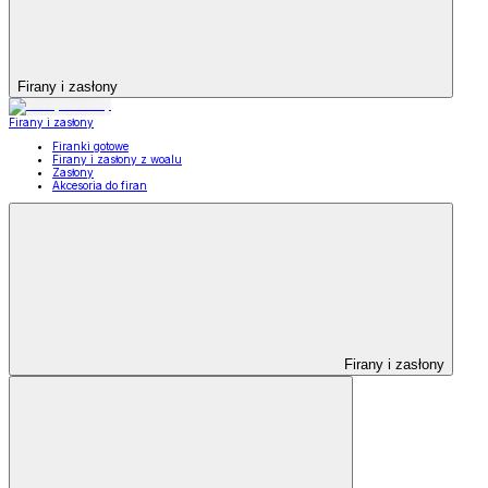
Firany i zasłony
Firany i zasłony
Firanki gotowe
Firany i zasłony z woalu
Zasłony
Akcesoria do firan
Firany i zasłony