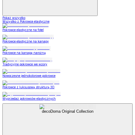
Pokaż wszystko
Wszystko z Pokrowce elastyczne
Pokrowce elastyczne na fotel
Pokrowce elastyczne na kanapy
Pokrowce na kanapę narożną
Tradycyjne pokrowce we wzory
Nowoczesne jednokolorowe pokrowce
Pokrowce z luksusową strukturą 3D
Wyprzedaż pokrowców elastycznych
decoDoma Original Collection