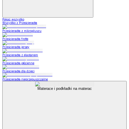
Pokaż wszystko
Wszystko z Prześcieradła
Prześcieradła z mikropluszu
Prześcieradła frotte
Prześcieradła jersey
Prześcieradła z elastanem
Prześcieradła płócienne
Prześcieradła dla dzieci
Prześcieradła nieprzepuszczalne
Materace i podkładki na materac