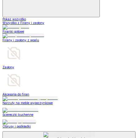
Pokaż wszystko
Wszystko z Firany i zasłony
Firanki gotowe
Firany i zasłony z woalu
Zasłony
Akcesoria do firan
Narzuty na meble wypoczynkowe
Ściereczki kuchenne
Obrusy i podkładki