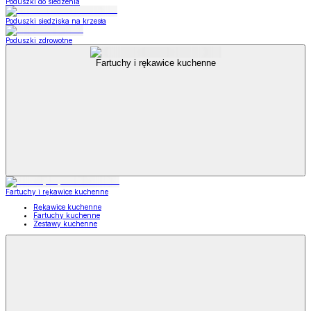
Poduszki do siedzenia
Poduszki siedziska na krzesła
Poduszki zdrowotne
Fartuchy i rękawice kuchenne
Fartuchy i rękawice kuchenne
Rękawice kuchenne
Fartuchy kuchenne
Zestawy kuchenne