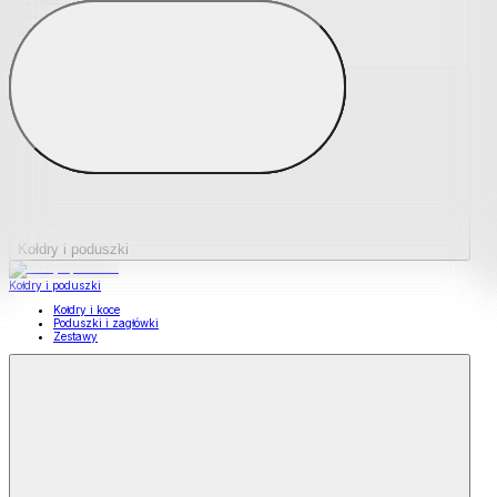
Podkładki na materace
Materace nawierzchniowe
Kołdry i poduszki
Kołdry i poduszki
Kołdry i koce
Poduszki i zagłówki
Zestawy