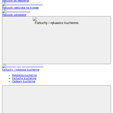
Poduszki do siedzenia
Poduszki siedziska na krzesła
Poduszki zdrowotne
Fartuchy i rękawice kuchenne
Fartuchy i rękawice kuchenne
Rękawice kuchenne
Fartuchy kuchenne
Zestawy kuchenne