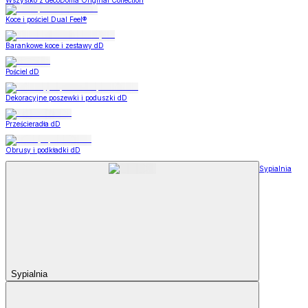
Wszystko z decoDoma Original Collection
Koce i pościel Dual Feel®
Barankowe koce i zestawy dD
Pościel dD
Dekoracyjne poszewki i poduszki dD
Prześcieradła dD
Obrusy i podkładki dD
Sypialnia
Sypialnia