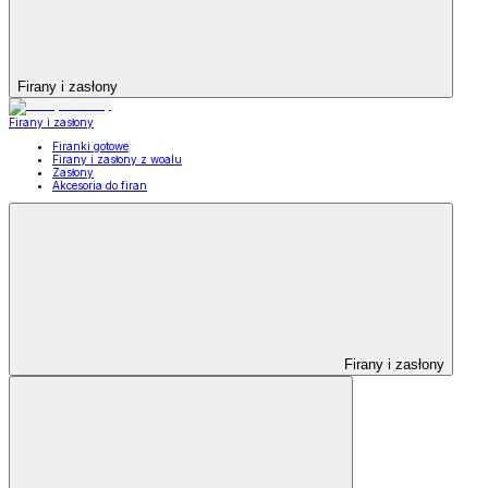
Firany i zasłony
Firany i zasłony
Firanki gotowe
Firany i zasłony z woalu
Zasłony
Akcesoria do firan
Firany i zasłony