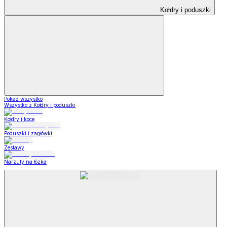
Kołdry i poduszki
Pokaż wszystko
Wszystko z Kołdry i poduszki
Kołdry i koce
Poduszki i zagłówki
Zestawy
Narzuty na łózka