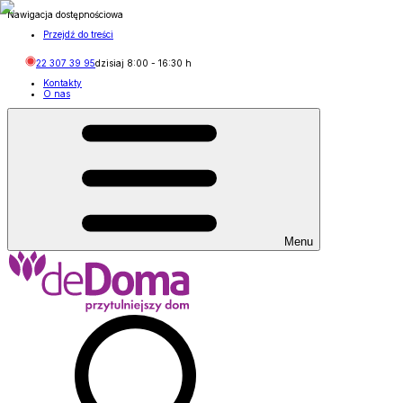
Nawigacja dostępnościowa
Przejdź do treści
22 307 39 95
dzisiaj
8:00
-
16:30
h
Kontakty
O nas
Menu