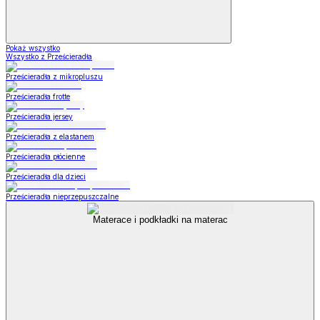
Pokaż wszystko
Wszystko z Prześcieradła
Prześcieradła z mikropluszu
Prześcieradła frotte
Prześcieradła jersey
Prześcieradła z elastanem
Prześcieradła płócienne
Prześcieradła dla dzieci
Prześcieradła nieprzepuszczalne
Materace i podkładki na materac