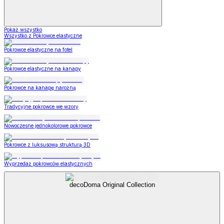
Pokaż wszystko
Wszystko z Pokrowce elastyczne
Pokrowce elastyczne na fotel
Pokrowce elastyczne na kanapy
Pokrowce na kanapę narożną
Tradycyjne pokrowce we wzory
Nowoczesne jednokolorowe pokrowce
Pokrowce z luksusową strukturą 3D
Wyprzedaż pokrowców elastycznych
decoDoma Original Collection