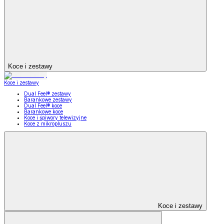
Koce i zestawy
Koce i zestawy
Dual Feel® zestawy
Barankowe zestawy
Dual Feel® koce
Barankowe koce
Koce i śpiwory telewizyjne
Koce z mikropluszu
Koce i zestawy