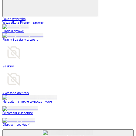
Pokaż wszystko
Wszystko z Firany i zasłony
Firanki gotowe
Firany i zasłony z woalu
Zasłony
Akcesoria do firan
Narzuty na meble wypoczynkowe
Ściereczki kuchenne
Obrusy i podkładki