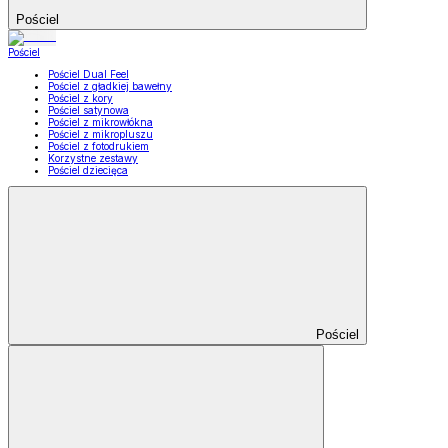
Pościel
Pościel
Pościel Dual Feel
Pościel z gładkiej bawełny
Pościel z kory
Pościel satynowa
Pościel z mikrowłókna
Pościel z mikropluszu
Pościel z fotodrukiem
Korzystne zestawy
Pościel dziecięca
Pościel