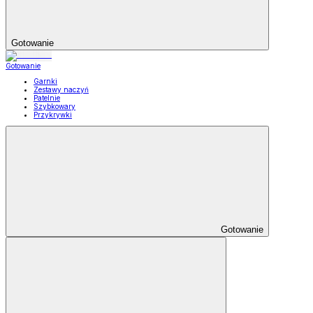
Gotowanie
Gotowanie
Garnki
Zestawy naczyń
Patelnie
Szybkowary
Przykrywki
Gotowanie