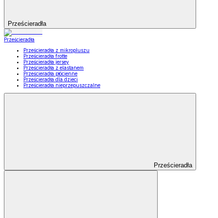
Prześcieradła
Prześcieradła
Prześcieradła z mikropluszu
Prześcieradła frotte
Prześcieradła jersey
Prześcieradła z elastanem
Prześcieradła płócienne
Prześcieradła dla dzieci
Prześcieradła nieprzepuszczalne
Prześcieradła