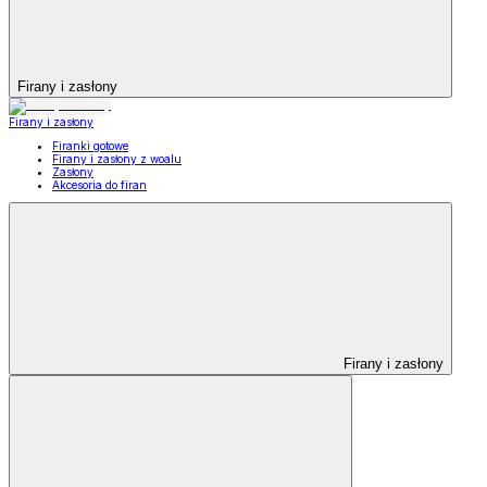
Firany i zasłony
Firany i zasłony
Firanki gotowe
Firany i zasłony z woalu
Zasłony
Akcesoria do firan
Firany i zasłony