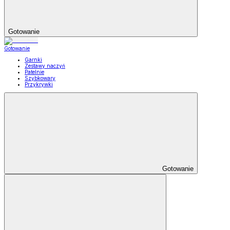
Gotowanie
Gotowanie
Garnki
Zestawy naczyń
Patelnie
Szybkowary
Przykrywki
Gotowanie