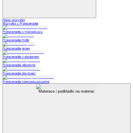
Pokaż wszystko
Wszystko z Prześcieradła
Prześcieradła z mikropluszu
Prześcieradła frotte
Prześcieradła jersey
Prześcieradła z elastanem
Prześcieradła płócienne
Prześcieradła dla dzieci
Prześcieradła nieprzepuszczalne
Materace i podkładki na materac