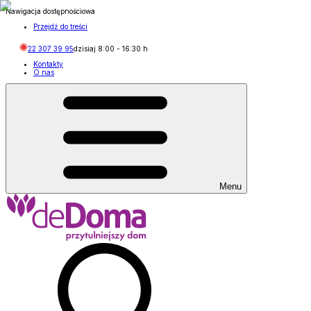
Nawigacja dostępnościowa
Przejdź do treści
22 307 39 95
dzisiaj
8:00
-
16:30
h
Kontakty
O nas
Menu