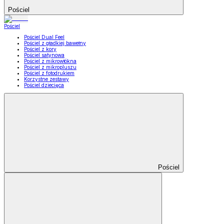
Pościel
Pościel
Pościel Dual Feel
Pościel z gładkiej bawełny
Pościel z kory
Pościel satynowa
Pościel z mikrowłókna
Pościel z mikropluszu
Pościel z fotodrukiem
Korzystne zestawy
Pościel dziecięca
Pościel