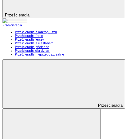
Prześcieradła
Prześcieradła
Prześcieradła z mikropluszu
Prześcieradła frotte
Prześcieradła jersey
Prześcieradła z elastanem
Prześcieradła płócienne
Prześcieradła dla dzieci
Prześcieradła nieprzepuszczalne
Prześcieradła