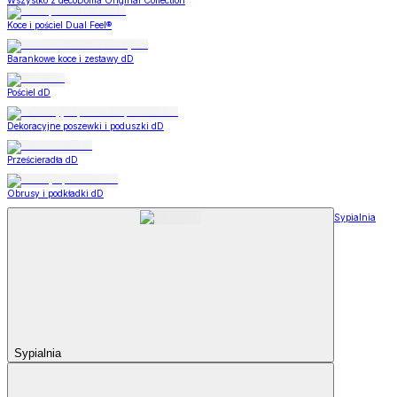
Wszystko z decoDoma Original Collection
Koce i pościel Dual Feel®
Barankowe koce i zestawy dD
Pościel dD
Dekoracyjne poszewki i poduszki dD
Prześcieradła dD
Obrusy i podkładki dD
Sypialnia
Sypialnia