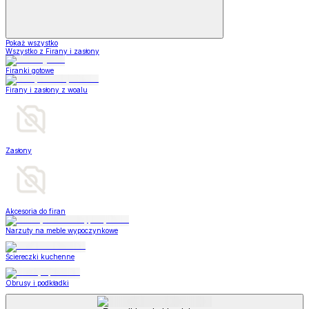
Pokaż wszystko
Wszystko z Firany i zasłony
Firanki gotowe
Firany i zasłony z woalu
Zasłony
Akcesoria do firan
Narzuty na meble wypoczynkowe
Ściereczki kuchenne
Obrusy i podkładki