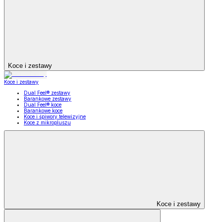
Koce i zestawy
Koce i zestawy
Dual Feel® zestawy
Barankowe zestawy
Dual Feel® koce
Barankowe koce
Koce i śpiwory telewizyjne
Koce z mikropluszu
Koce i zestawy