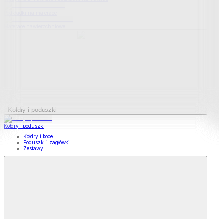
Podkładki na materace
Materace nawierzchniowe
Kołdry i poduszki
Kołdry i poduszki
Kołdry i koce
Poduszki i zagłówki
Zestawy