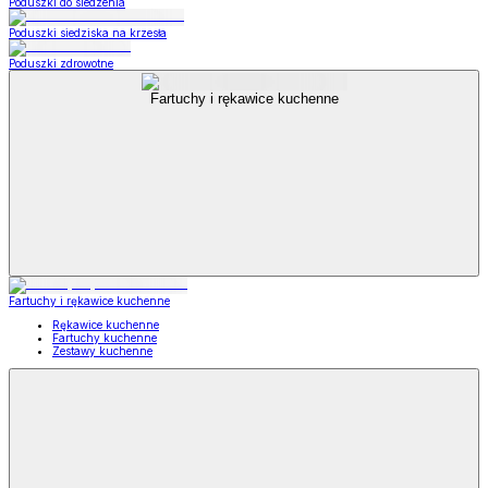
Poduszki do siedzenia
Poduszki siedziska na krzesła
Poduszki zdrowotne
Fartuchy i rękawice kuchenne
Fartuchy i rękawice kuchenne
Rękawice kuchenne
Fartuchy kuchenne
Zestawy kuchenne