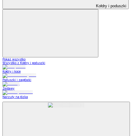
Kołdry i poduszki
Pokaż wszystko
Wszystko z Kołdry i poduszki
Kołdry i koce
Poduszki i zagłówki
Zestawy
Narzuty na łózka