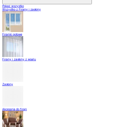
Pokaż wszystko
Wszystko z Firany i zasłony
Firanki gotowe
Firany i zasłony z woalu
Zasłony
Akcesoria do firan