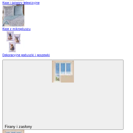
Koce i śpiwory telewizyjne
Koce z mikropluszu
Dekoracyjne poduszki i poszewki
Firany i zasłony