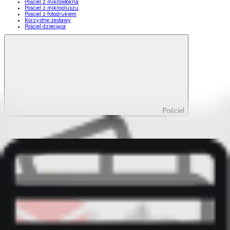
Pościel z mikrowłókna
Pościel z mikropluszu
Pościel z fotodrukiem
Korzystne zestawy
Pościel dziecięca
Pościel
Pokaż wszystko
Wszystko z Pościel