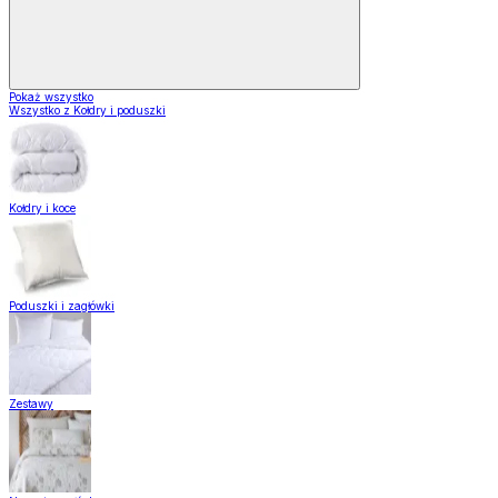
Pokaż wszystko
Wszystko z Kołdry i poduszki
Kołdry i koce
Poduszki i zagłówki
Zestawy