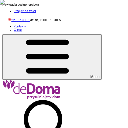
Nawigacja dostępnościowa
Przejdź do treści
22 307 39 95
dzisiaj
8:00
-
16:30
h
Kontakty
O nas
Menu