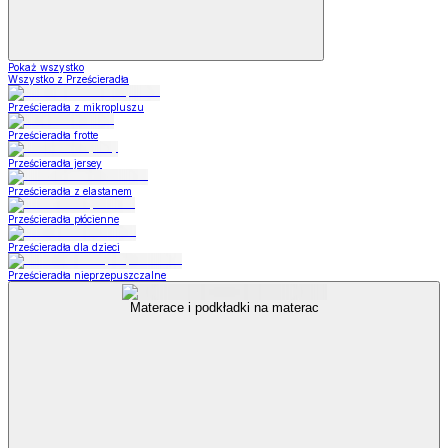
Pokaż wszystko
Wszystko z Prześcieradła
Prześcieradła z mikropluszu
Prześcieradła frotte
Prześcieradła jersey
Prześcieradła z elastanem
Prześcieradła płócienne
Prześcieradła dla dzieci
Prześcieradła nieprzepuszczalne
Materace i podkładki na materac