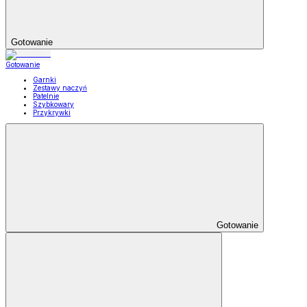
Gotowanie
Gotowanie
Garnki
Zestawy naczyń
Patelnie
Szybkowary
Przykrywki
Gotowanie