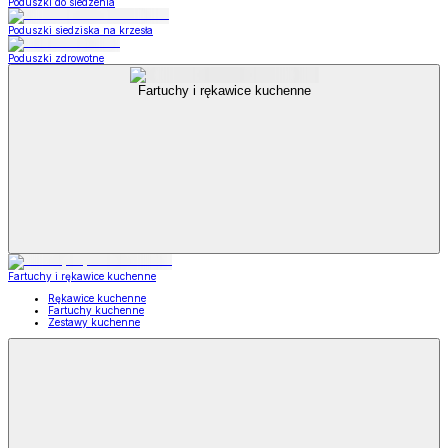
Poduszki do siedzenia
Poduszki siedziska na krzesła
Poduszki zdrowotne
Fartuchy i rękawice kuchenne
Fartuchy i rękawice kuchenne
Rękawice kuchenne
Fartuchy kuchenne
Zestawy kuchenne