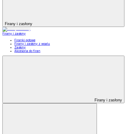
Firany i zasłony
Firany i zasłony
Firanki gotowe
Firany i zasłony z woalu
Zasłony
Akcesoria do firan
Firany i zasłony