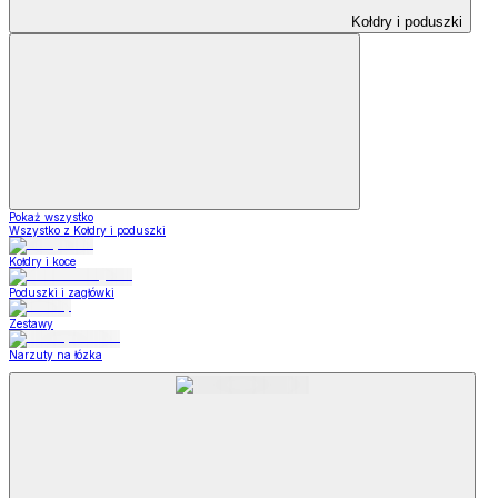
Kołdry i poduszki
Pokaż wszystko
Wszystko z Kołdry i poduszki
Kołdry i koce
Poduszki i zagłówki
Zestawy
Narzuty na łózka