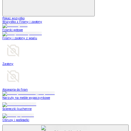
Pokaż wszystko
Wszystko z Firany i zasłony
Firanki gotowe
Firany i zasłony z woalu
Zasłony
Akcesoria do firan
Narzuty na meble wypoczynkowe
Ściereczki kuchenne
Obrusy i podkładki