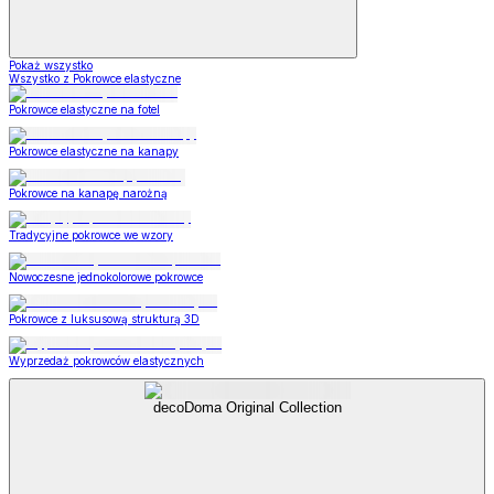
Pokaż wszystko
Wszystko z Pokrowce elastyczne
Pokrowce elastyczne na fotel
Pokrowce elastyczne na kanapy
Pokrowce na kanapę narożną
Tradycyjne pokrowce we wzory
Nowoczesne jednokolorowe pokrowce
Pokrowce z luksusową strukturą 3D
Wyprzedaż pokrowców elastycznych
decoDoma Original Collection