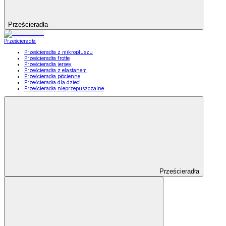
Prześcieradła
Prześcieradła
Prześcieradła z mikropluszu
Prześcieradła frotte
Prześcieradła jersey
Prześcieradła z elastanem
Prześcieradła płócienne
Prześcieradła dla dzieci
Prześcieradła nieprzepuszczalne
Prześcieradła