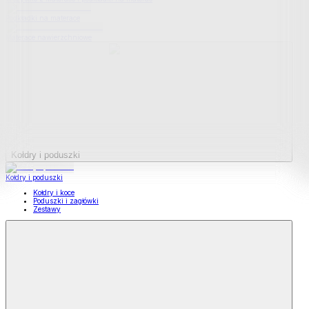
Podkładki na materace
Materace nawierzchniowe
Kołdry i poduszki
Kołdry i poduszki
Kołdry i koce
Poduszki i zagłówki
Zestawy