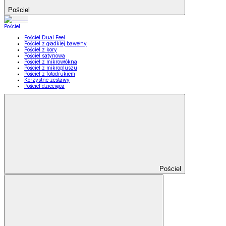
Pościel
Pościel
Pościel Dual Feel
Pościel z gładkiej bawełny
Pościel z kory
Pościel satynowa
Pościel z mikrowłókna
Pościel z mikropluszu
Pościel z fotodrukiem
Korzystne zestawy
Pościel dziecięca
Pościel