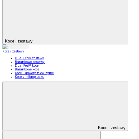
Koce i zestawy
Koce i zestawy
Dual Feel® zestawy
Barankowe zestawy
Dual Feel® koce
Barankowe koce
Koce i śpiwory telewizyjne
Koce z mikropluszu
Koce i zestawy