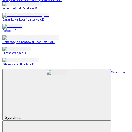
Wszystko z decoDoma Original Collection
Koce i pościel Dual Feel®
Barankowe koce i zestawy dD
Pościel dD
Dekoracyjne poszewki i poduszki dD
Prześcieradła dD
Obrusy i podkładki dD
Sypialnia
Sypialnia