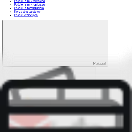
Pościel z mikrowłókna
Pościel z mikropluszu
Pościel z fotodrukiem
Korzystne zestawy
Pościel dziecięca
Pościel
Pokaż wszystko
Wszystko z Pościel