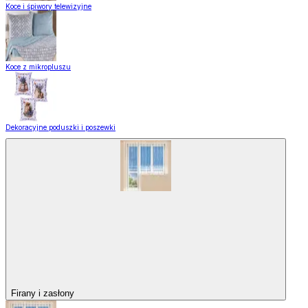
Koce i śpiwory telewizyjne
Koce z mikropluszu
Dekoracyjne poduszki i poszewki
Firany i zasłony