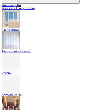
Pokaż wszystko
Wszystko z Firany i zasłony
Firanki gotowe
Firany i zasłony z woalu
Zasłony
Akcesoria do firan