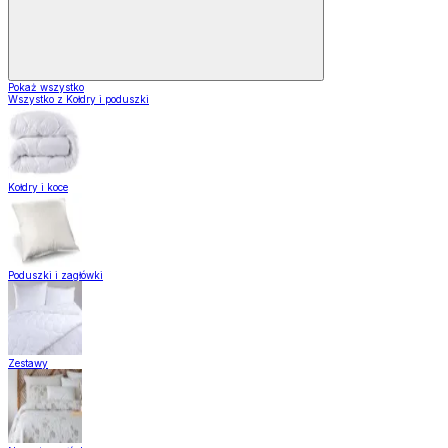
Pokaż wszystko
Wszystko z Kołdry i poduszki
Kołdry i koce
Poduszki i zagłówki
Zestawy