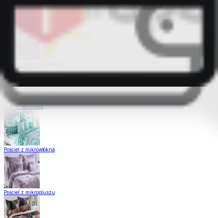
Pościel Dual Feel
Pościel z gładkiej bawełny
Pościel satynowa
Pościel z mikrowłókna
Pościel z mikropluszu