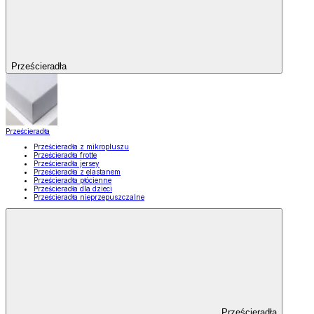
Prześcieradła
Prześcieradła
Prześcieradła z mikropluszu
Prześcieradła frotte
Prześcieradła jersey
Prześcieradła z elastanem
Prześcieradła płócienne
Prześcieradła dla dzieci
Prześcieradła nieprzepuszczalne
Prześcieradła