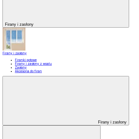
Firany i zasłony
Firany i zasłony
Firanki gotowe
Firany i zasłony z woalu
Zasłony
Akcesoria do firan
Firany i zasłony