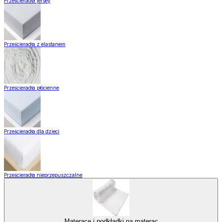
Prześcieradła jersey
Prześcieradła z elastanem
Prześcieradła płócienne
Prześcieradła dla dzieci
Prześcieradła nieprzepuszczalne
Materace i podkładki na materac