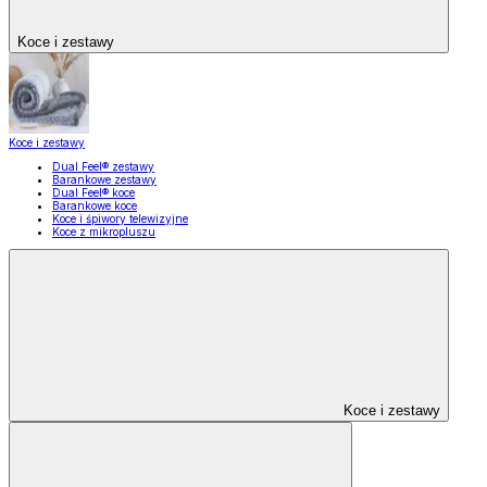
Koce i zestawy
Koce i zestawy
Dual Feel® zestawy
Barankowe zestawy
Dual Feel® koce
Barankowe koce
Koce i śpiwory telewizyjne
Koce z mikropluszu
Koce i zestawy