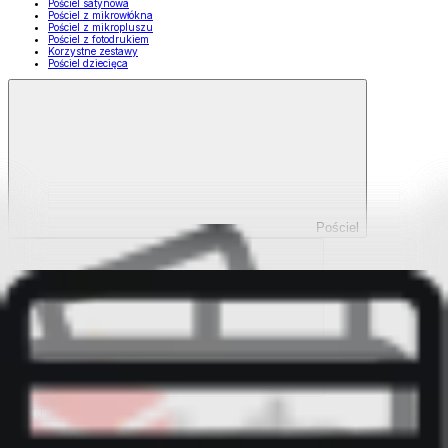
Pościel satynowa
Pościel z mikrowłókna
Pościel z mikropluszu
Pościel z fotodrukiem
Korzystne zestawy
Pościel dziecięca
Pościel
Pokaż wszystko
Wszystko z Pościel