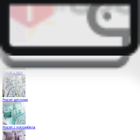
Pościel Dual Feel
Pościel z gładkiej bawełny
Pościel z kory
Pościel satynowa
Pościel z mikrowłókna