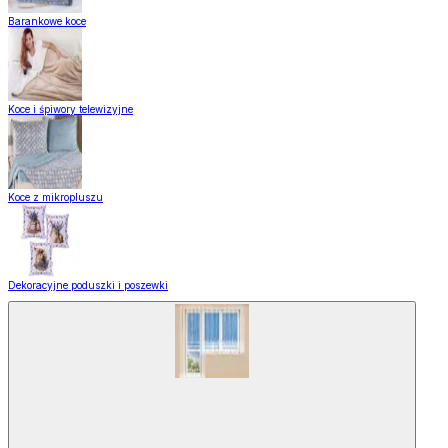
Barankowe koce
Koce i śpiwory telewizyjne
Koce z mikropluszu
Dekoracyjne poduszki i poszewki