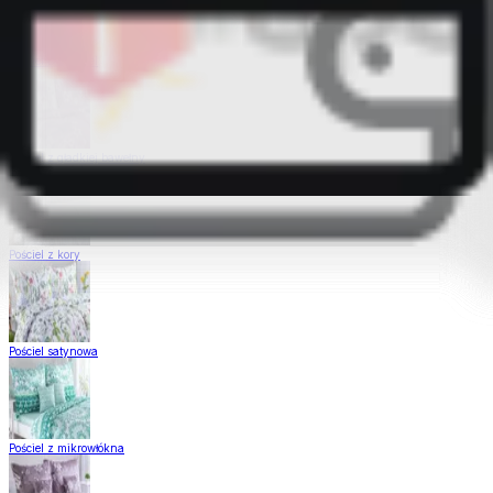
Pościel Dual Feel
Pościel z gładkiej bawełny
Pościel z kory
Pościel satynowa
Pościel z mikrowłókna