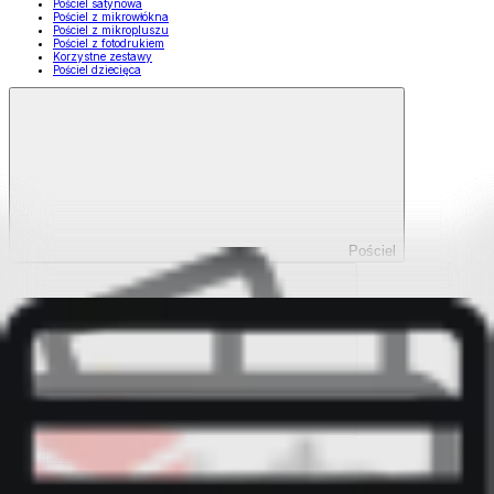
Pościel satynowa
Pościel z mikrowłókna
Pościel z mikropluszu
Pościel z fotodrukiem
Korzystne zestawy
Pościel dziecięca
Pościel
Pokaż wszystko
Wszystko z Pościel