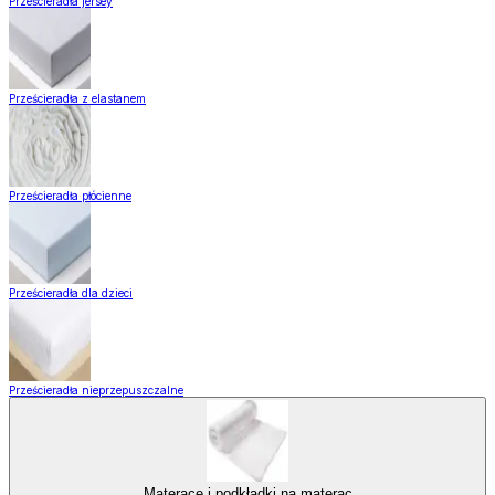
Prześcieradła jersey
Prześcieradła z elastanem
Prześcieradła płócienne
Prześcieradła dla dzieci
Prześcieradła nieprzepuszczalne
Materace i podkładki na materac