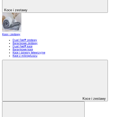
Koce i zestawy
Koce i zestawy
Dual Feel® zestawy
Barankowe zestawy
Dual Feel® koce
Barankowe koce
Koce i śpiwory telewizyjne
Koce z mikropluszu
Koce i zestawy