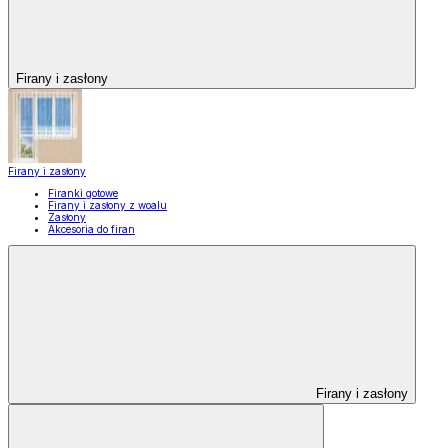
Firany i zasłony
Firany i zasłony
Firanki gotowe
Firany i zasłony z woalu
Zasłony
Akcesoria do firan
Firany i zasłony