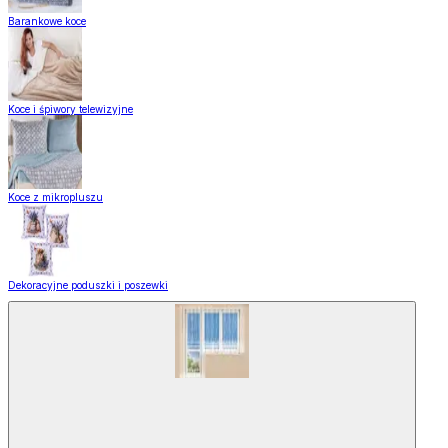
Barankowe koce
Koce i śpiwory telewizyjne
Koce z mikropluszu
Dekoracyjne poduszki i poszewki