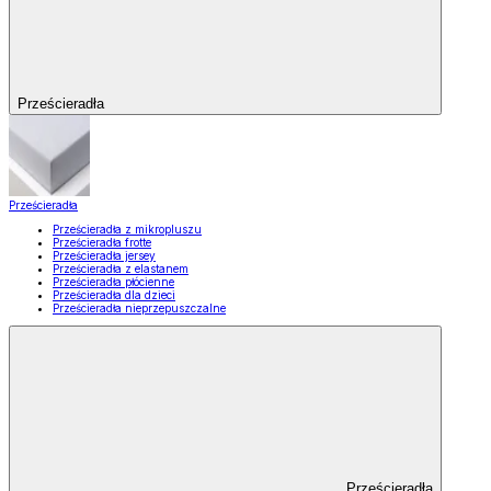
Prześcieradła
Prześcieradła
Prześcieradła z mikropluszu
Prześcieradła frotte
Prześcieradła jersey
Prześcieradła z elastanem
Prześcieradła płócienne
Prześcieradła dla dzieci
Prześcieradła nieprzepuszczalne
Prześcieradła