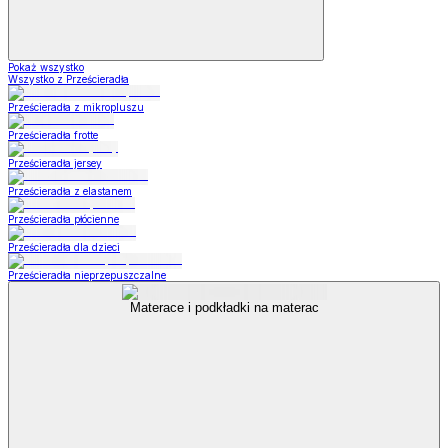
Pokaż wszystko
Wszystko z Prześcieradła
Prześcieradła z mikropluszu
Prześcieradła frotte
Prześcieradła jersey
Prześcieradła z elastanem
Prześcieradła płócienne
Prześcieradła dla dzieci
Prześcieradła nieprzepuszczalne
Materace i podkładki na materac