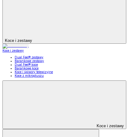
Koce i zestawy
Koce i zestawy
Dual Feel® zestawy
Barankowe zestawy
Dual Feel® koce
Barankowe koce
Koce i śpiwory telewizyjne
Koce z mikropluszu
Koce i zestawy