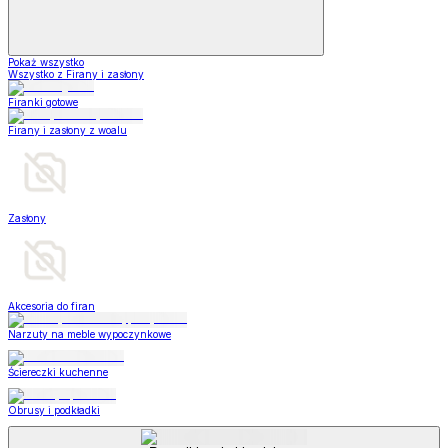
Pokaż wszystko
Wszystko z Firany i zasłony
Firanki gotowe
Firany i zasłony z woalu
Zasłony
Akcesoria do firan
Narzuty na meble wypoczynkowe
Ściereczki kuchenne
Obrusy i podkładki