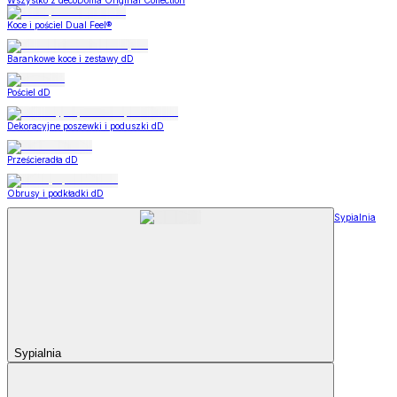
Wszystko z decoDoma Original Collection
Koce i pościel Dual Feel®
Barankowe koce i zestawy dD
Pościel dD
Dekoracyjne poszewki i poduszki dD
Prześcieradła dD
Obrusy i podkładki dD
Sypialnia
Sypialnia