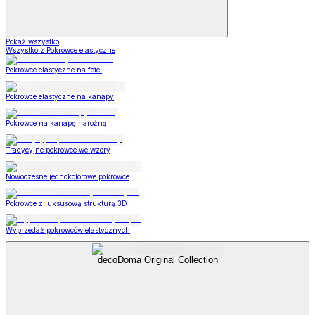
Pokaż wszystko
Wszystko z Pokrowce elastyczne
Pokrowce elastyczne na fotel
Pokrowce elastyczne na kanapy
Pokrowce na kanapę narożną
Tradycyjne pokrowce we wzory
Nowoczesne jednokolorowe pokrowce
Pokrowce z luksusową strukturą 3D
Wyprzedaż pokrowców elastycznych
decoDoma Original Collection