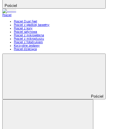
Pościel
Pościel
Pościel Dual Feel
Pościel z gładkiej bawełny
Pościel z kory
Pościel satynowa
Pościel z mikrowłókna
Pościel z mikropluszu
Pościel z fotodrukiem
Korzystne zestawy
Pościel dziecięca
Pościel