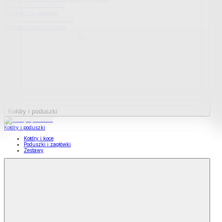
Podkładki na materace
Materace nawierzchniowe
Kołdry i poduszki
Kołdry i poduszki
Kołdry i koce
Poduszki i zagłówki
Zestawy