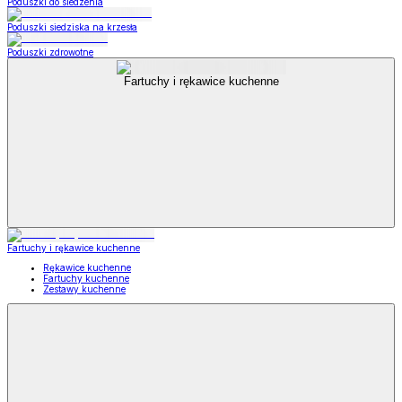
Poduszki do siedzenia
Poduszki siedziska na krzesła
Poduszki zdrowotne
Fartuchy i rękawice kuchenne
Fartuchy i rękawice kuchenne
Rękawice kuchenne
Fartuchy kuchenne
Zestawy kuchenne