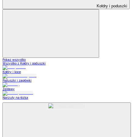
Kołdry i poduszki
Pokaż wszystko
Wszystko z Kołdry i poduszki
Kołdry i koce
Poduszki i zagłówki
Zestawy
Narzuty na łózka