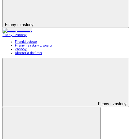
Firany i zasłony
Firany i zasłony
Firanki gotowe
Firany i zasłony z woalu
Zasłony
Akcesoria do firan
Firany i zasłony