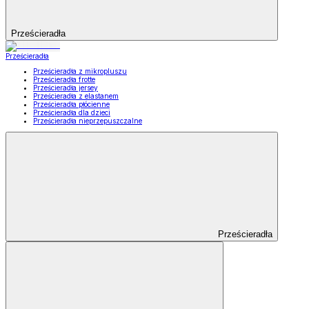
Prześcieradła
Prześcieradła
Prześcieradła z mikropluszu
Prześcieradła frotte
Prześcieradła jersey
Prześcieradła z elastanem
Prześcieradła płócienne
Prześcieradła dla dzieci
Prześcieradła nieprzepuszczalne
Prześcieradła