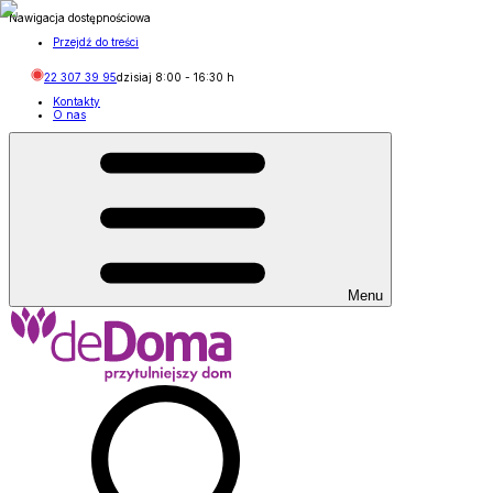
Nawigacja dostępnościowa
Przejdź do treści
22 307 39 95
dzisiaj
8:00
-
16:30
h
Kontakty
O nas
Menu