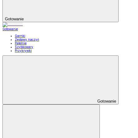
Gotowanie
Gotowanie
Garnki
Zestawy naczyń
Patelnie
Szybkowary
Przykrywki
Gotowanie