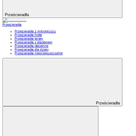
Prześcieradła
Prześcieradła
Prześcieradła z mikropluszu
Prześcieradła frotte
Prześcieradła jersey
Prześcieradła z elastanem
Prześcieradła płócienne
Prześcieradła dla dzieci
Prześcieradła nieprzepuszczalne
Prześcieradła