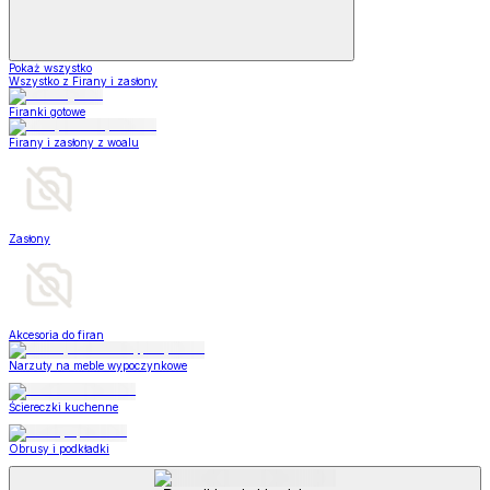
Pokaż wszystko
Wszystko z Firany i zasłony
Firanki gotowe
Firany i zasłony z woalu
Zasłony
Akcesoria do firan
Narzuty na meble wypoczynkowe
Ściereczki kuchenne
Obrusy i podkładki