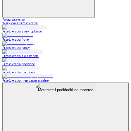
Pokaż wszystko
Wszystko z Prześcieradła
Prześcieradła z mikropluszu
Prześcieradła frotte
Prześcieradła jersey
Prześcieradła z elastanem
Prześcieradła płócienne
Prześcieradła dla dzieci
Prześcieradła nieprzepuszczalne
Materace i podkładki na materac