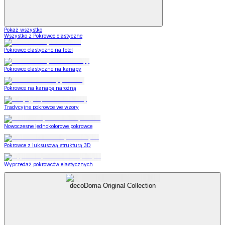
Pokaż wszystko
Wszystko z Pokrowce elastyczne
Pokrowce elastyczne na fotel
Pokrowce elastyczne na kanapy
Pokrowce na kanapę narożną
Tradycyjne pokrowce we wzory
Nowoczesne jednokolorowe pokrowce
Pokrowce z luksusową strukturą 3D
Wyprzedaż pokrowców elastycznych
decoDoma Original Collection