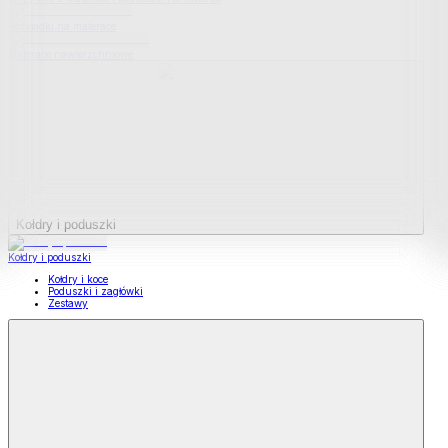
Podkładki na materace
Materace nawierzchniowe
Kołdry i poduszki
Kołdry i poduszki
Kołdry i koce
Poduszki i zagłówki
Zestawy