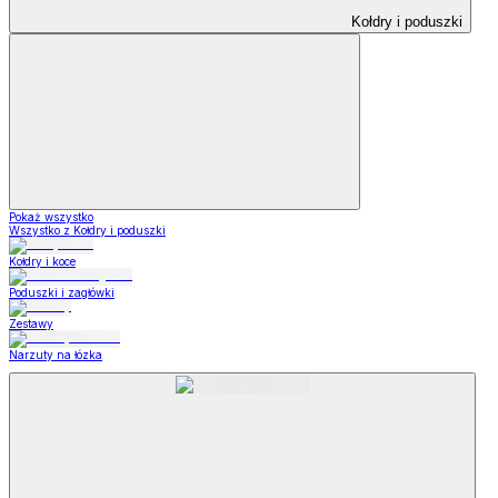
Kołdry i poduszki
Pokaż wszystko
Wszystko z Kołdry i poduszki
Kołdry i koce
Poduszki i zagłówki
Zestawy
Narzuty na łózka