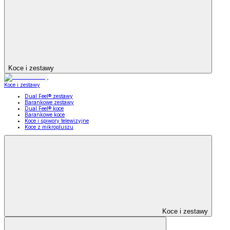
Koce i zestawy
Koce i zestawy
Dual Feel® zestawy
Barankowe zestawy
Dual Feel® koce
Barankowe koce
Koce i śpiwory telewizyjne
Koce z mikropluszu
Koce i zestawy