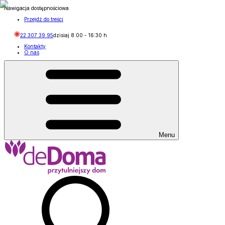
Nawigacja dostępnościowa
Przejdź do treści
22 307 39 95
dzisiaj
8:00
-
16:30
h
Kontakty
O nas
Menu