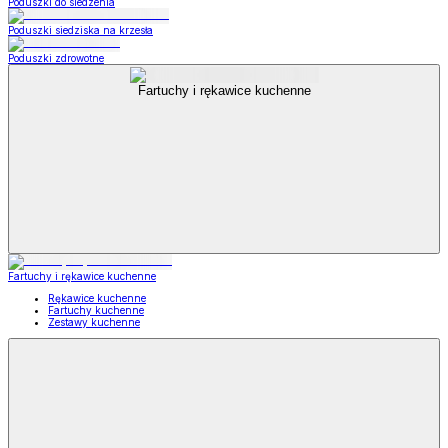
Poduszki do siedzenia
Poduszki siedziska na krzesła
Poduszki zdrowotne
Fartuchy i rękawice kuchenne
Fartuchy i rękawice kuchenne
Rękawice kuchenne
Fartuchy kuchenne
Zestawy kuchenne