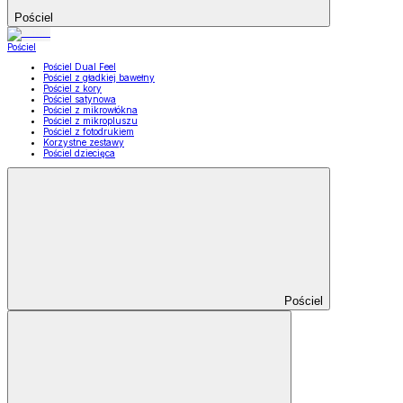
Pościel
Pościel
Pościel Dual Feel
Pościel z gładkiej bawełny
Pościel z kory
Pościel satynowa
Pościel z mikrowłókna
Pościel z mikropluszu
Pościel z fotodrukiem
Korzystne zestawy
Pościel dziecięca
Pościel