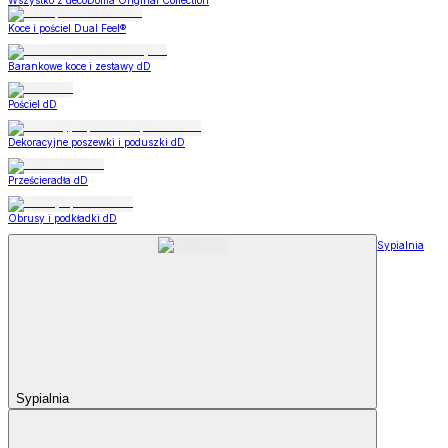
Wszystko z decoDoma Original Collection
Koce i pościel Dual Feel®
Barankowe koce i zestawy dD
Pościel dD
Dekoracyjne poszewki i poduszki dD
Prześcieradła dD
Obrusy i podkładki dD
Sypialnia
Sypialnia