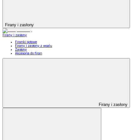
Firany i zasłony
Firany i zasłony
Firanki gotowe
Firany i zasłony z woalu
Zasłony
Akcesoria do firan
Firany i zasłony