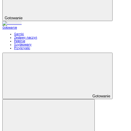
Gotowanie
Gotowanie
Garnki
Zestawy naczyń
Patelnie
Szybkowary
Przykrywki
Gotowanie