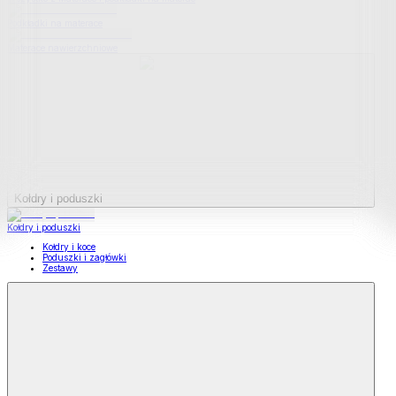
Podkładki na materace
Materace nawierzchniowe
Kołdry i poduszki
Kołdry i poduszki
Kołdry i koce
Poduszki i zagłówki
Zestawy