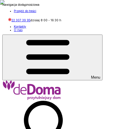
Nawigacja dostępnościowa
Przejdź do treści
22 307 39 95
dzisiaj
8:00
-
16:30
h
Kontakty
O nas
Menu