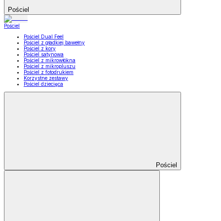
Pościel
Pościel
Pościel Dual Feel
Pościel z gładkiej bawełny
Pościel z kory
Pościel satynowa
Pościel z mikrowłókna
Pościel z mikropluszu
Pościel z fotodrukiem
Korzystne zestawy
Pościel dziecięca
Pościel