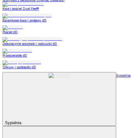
Wszystko z decoDoma Original Collection
Koce i pościel Dual Feel®
Barankowe koce i zestawy dD
Pościel dD
Dekoracyjne poszewki i poduszki dD
Prześcieradła dD
Obrusy i podkładki dD
Sypialnia
Sypialnia