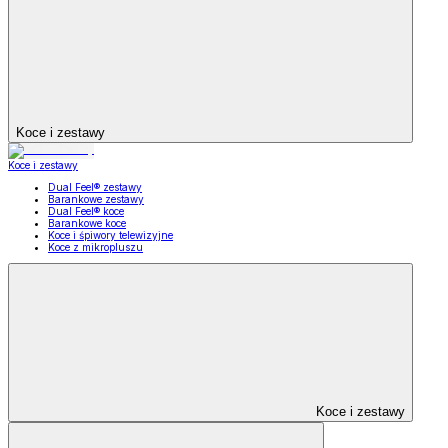
Koce i zestawy
Koce i zestawy
Dual Feel® zestawy
Barankowe zestawy
Dual Feel® koce
Barankowe koce
Koce i śpiwory telewizyjne
Koce z mikropluszu
Koce i zestawy