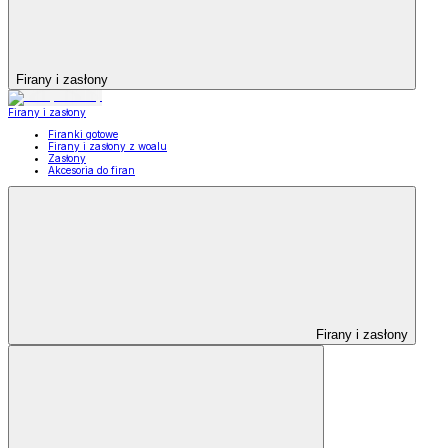
Firany i zasłony
Firany i zasłony
Firanki gotowe
Firany i zasłony z woalu
Zasłony
Akcesoria do firan
Firany i zasłony