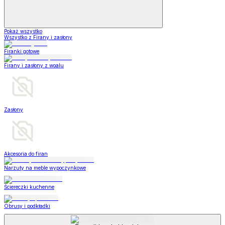
Pokaż wszystko
Wszystko z Firany i zasłony
Firanki gotowe
Firany i zasłony z woalu
Zasłony
Akcesoria do firan
Narzuty na meble wypoczynkowe
Ściereczki kuchenne
Obrusy i podkładki