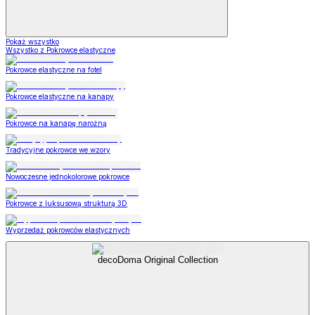
Pokaż wszystko
Wszystko z Pokrowce elastyczne
Pokrowce elastyczne na fotel
Pokrowce elastyczne na kanapy
Pokrowce na kanapę narożną
Tradycyjne pokrowce we wzory
Nowoczesne jednokolorowe pokrowce
Pokrowce z luksusową strukturą 3D
Wyprzedaż pokrowców elastycznych
decoDoma Original Collection