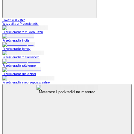
Pokaż wszystko
Wszystko z Prześcieradła
Prześcieradła z mikropluszu
Prześcieradła frotte
Prześcieradła jersey
Prześcieradła z elastanem
Prześcieradła płócienne
Prześcieradła dla dzieci
Prześcieradła nieprzepuszczalne
Materace i podkładki na materac