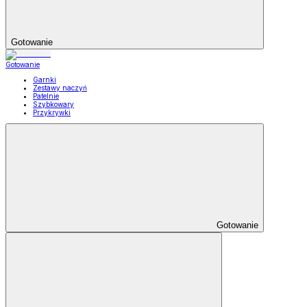
Gotowanie
Gotowanie
Garnki
Zestawy naczyń
Patelnie
Szybkowary
Przykrywki
Gotowanie