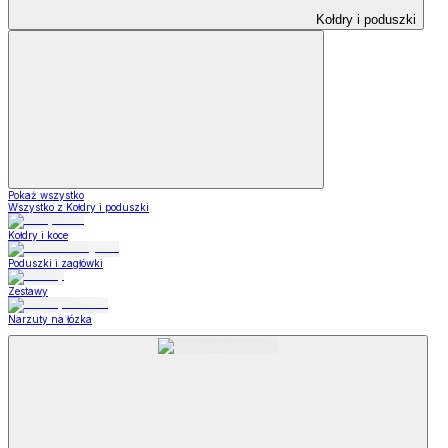
Kołdry i poduszki
Pokaż wszystko
Wszystko z Kołdry i poduszki
Kołdry i koce
Poduszki i zagłówki
Zestawy
Narzuty na łózka