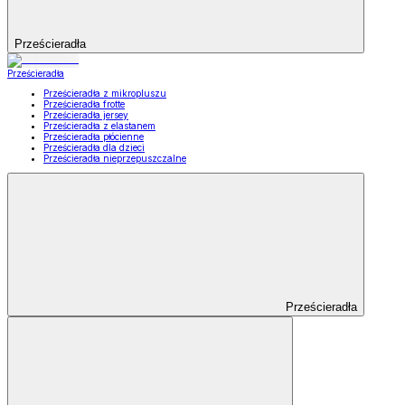
Prześcieradła
Prześcieradła
Prześcieradła z mikropluszu
Prześcieradła frotte
Prześcieradła jersey
Prześcieradła z elastanem
Prześcieradła płócienne
Prześcieradła dla dzieci
Prześcieradła nieprzepuszczalne
Prześcieradła