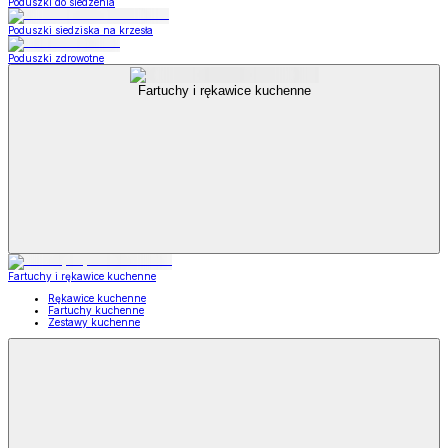
Poduszki do siedzenia
Poduszki siedziska na krzesła
Poduszki zdrowotne
Fartuchy i rękawice kuchenne
Fartuchy i rękawice kuchenne
Rękawice kuchenne
Fartuchy kuchenne
Zestawy kuchenne