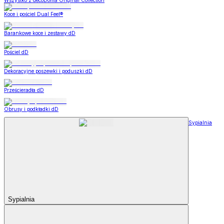
Wszystko z decoDoma Original Collection
Koce i pościel Dual Feel®
Barankowe koce i zestawy dD
Pościel dD
Dekoracyjne poszewki i poduszki dD
Prześcieradła dD
Obrusy i podkładki dD
Sypialnia
Sypialnia