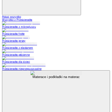
Pokaż wszystko
Wszystko z Prześcieradła
Prześcieradła z mikropluszu
Prześcieradła frotte
Prześcieradła jersey
Prześcieradła z elastanem
Prześcieradła płócienne
Prześcieradła dla dzieci
Prześcieradła nieprzepuszczalne
Materace i podkładki na materac