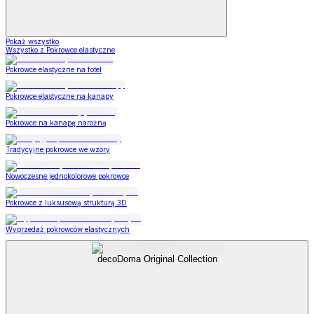
Pokaż wszystko
Wszystko z Pokrowce elastyczne
Pokrowce elastyczne na fotel
Pokrowce elastyczne na kanapy
Pokrowce na kanapę narożną
Tradycyjne pokrowce we wzory
Nowoczesne jednokolorowe pokrowce
Pokrowce z luksusową strukturą 3D
Wyprzedaż pokrowców elastycznych
decoDoma Original Collection