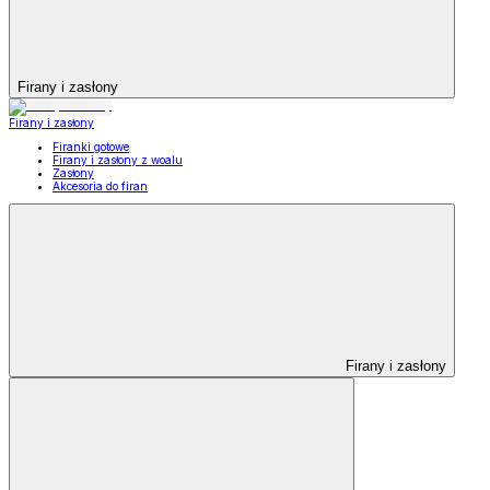
Firany i zasłony
Firany i zasłony
Firanki gotowe
Firany i zasłony z woalu
Zasłony
Akcesoria do firan
Firany i zasłony