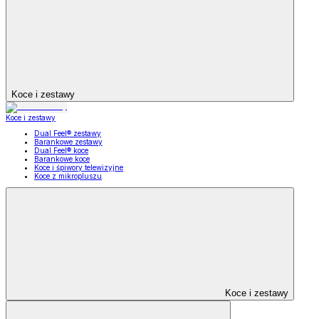
Koce i zestawy
Koce i zestawy
Dual Feel® zestawy
Barankowe zestawy
Dual Feel® koce
Barankowe koce
Koce i śpiwory telewizyjne
Koce z mikropluszu
Koce i zestawy