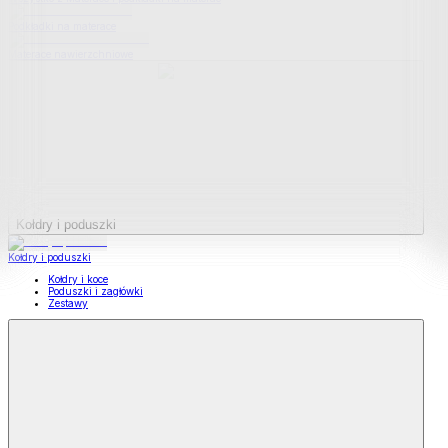
Podkładki na materace
Materace nawierzchniowe
Kołdry i poduszki
Kołdry i poduszki
Kołdry i koce
Poduszki i zagłówki
Zestawy