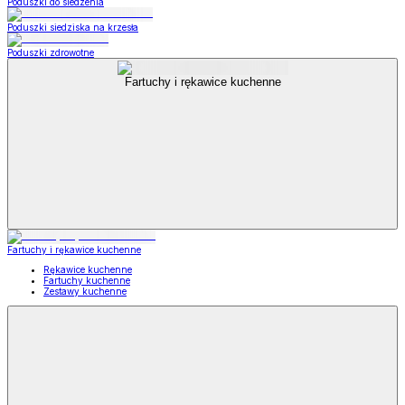
Poduszki do siedzenia
Poduszki siedziska na krzesła
Poduszki zdrowotne
Fartuchy i rękawice kuchenne
Fartuchy i rękawice kuchenne
Rękawice kuchenne
Fartuchy kuchenne
Zestawy kuchenne