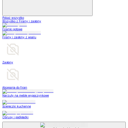
Pokaż wszystko
Wszystko z Firany i zasłony
Firanki gotowe
Firany i zasłony z woalu
Zasłony
Akcesoria do firan
Narzuty na meble wypoczynkowe
Ściereczki kuchenne
Obrusy i podkładki