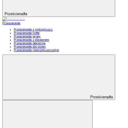
Prześcieradła
Prześcieradła
Prześcieradła z mikropluszu
Prześcieradła frotte
Prześcieradła jersey
Prześcieradła z elastanem
Prześcieradła płócienne
Prześcieradła dla dzieci
Prześcieradła nieprzepuszczalne
Prześcieradła