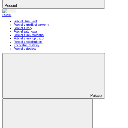
Pościel
Pościel
Pościel Dual Feel
Pościel z gładkiej bawełny
Pościel z kory
Pościel satynowa
Pościel z mikrowłókna
Pościel z mikropluszu
Pościel z fotodrukiem
Korzystne zestawy
Pościel dziecięca
Pościel