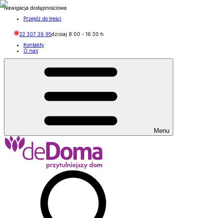
Nawigacja dostępnościowa
Przejdź do treści
22 307 39 95
dzisiaj
8:00
-
16:30
h
Kontakty
O nas
Menu