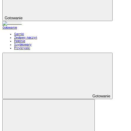
Gotowanie
Gotowanie
Garnki
Zestawy naczyń
Patelnie
Szybkowary
Przykrywki
Gotowanie