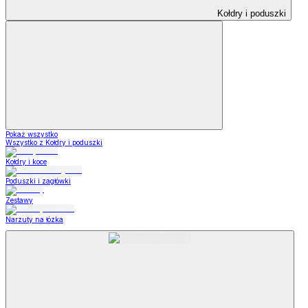
Kołdry i poduszki
Pokaż wszystko
Wszystko z Kołdry i poduszki
Kołdry i koce
Poduszki i zagłówki
Zestawy
Narzuty na łózka