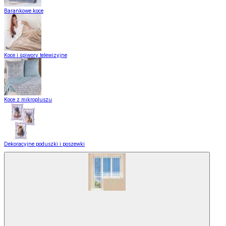
Barankowe koce
Koce i śpiwory telewizyjne
Koce z mikropluszu
Dekoracyjne poduszki i poszewki