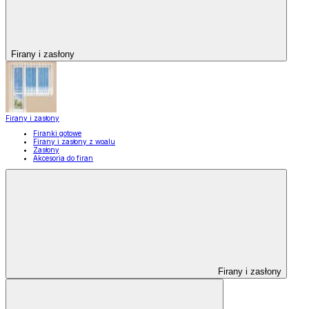
Firany i zasłony
Firany i zasłony
Firanki gotowe
Firany i zasłony z woalu
Zasłony
Akcesoria do firan
Firany i zasłony