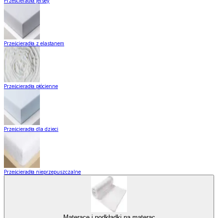
Prześcieradła jersey
Prześcieradła z elastanem
Prześcieradła płócienne
Prześcieradła dla dzieci
Prześcieradła nieprzepuszczalne
Materace i podkładki na materac