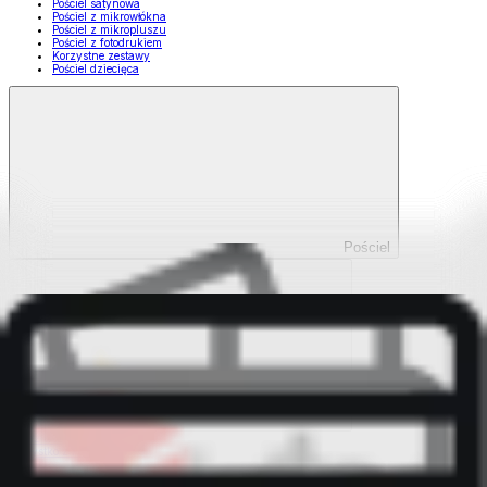
Pościel satynowa
Pościel z mikrowłókna
Pościel z mikropluszu
Pościel z fotodrukiem
Korzystne zestawy
Pościel dziecięca
Pościel
Pokaż wszystko
Wszystko z Pościel