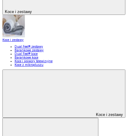
Koce i zestawy
Koce i zestawy
Dual Feel® zestawy
Barankowe zestawy
Dual Feel® koce
Barankowe koce
Koce i śpiwory telewizyjne
Koce z mikropluszu
Koce i zestawy