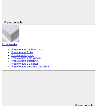
Prześcieradła
Prześcieradła
Prześcieradła z mikropluszu
Prześcieradła frotte
Prześcieradła jersey
Prześcieradła z elastanem
Prześcieradła płócienne
Prześcieradła dla dzieci
Prześcieradła nieprzepuszczalne
Prześcieradła