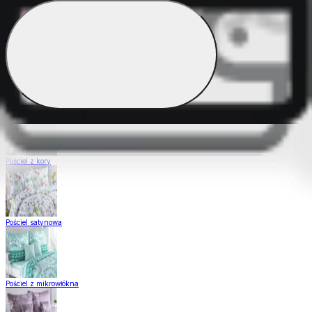
Pościel Dual Feel
Pościel z gładkiej bawełny
Pościel z kory
Pościel satynowa
Pościel z mikrowłókna