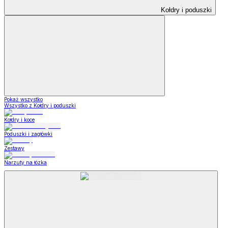
Kołdry i poduszki
Pokaż wszystko
Wszystko z Kołdry i poduszki
Kołdry i koce
Poduszki i zagłówki
Zestawy
Narzuty na łózka