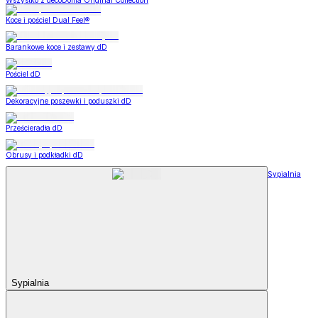
Wszystko z decoDoma Original Collection
Koce i pościel Dual Feel®
Barankowe koce i zestawy dD
Pościel dD
Dekoracyjne poszewki i poduszki dD
Prześcieradła dD
Obrusy i podkładki dD
Sypialnia
Sypialnia