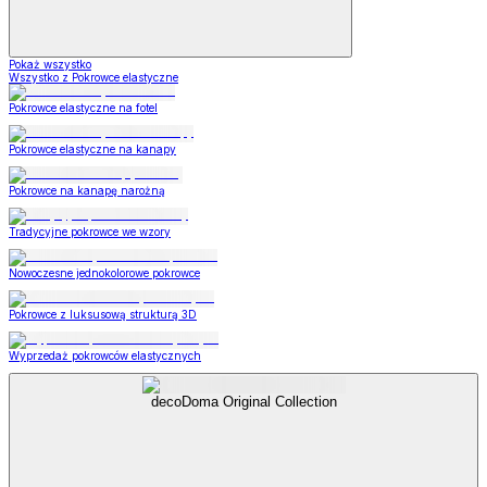
Pokaż wszystko
Wszystko z Pokrowce elastyczne
Pokrowce elastyczne na fotel
Pokrowce elastyczne na kanapy
Pokrowce na kanapę narożną
Tradycyjne pokrowce we wzory
Nowoczesne jednokolorowe pokrowce
Pokrowce z luksusową strukturą 3D
Wyprzedaż pokrowców elastycznych
decoDoma Original Collection