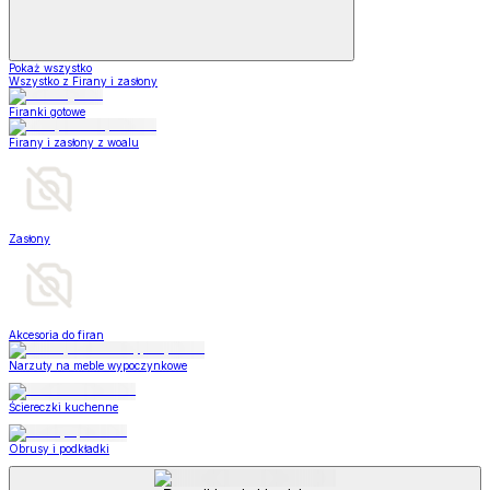
Pokaż wszystko
Wszystko z Firany i zasłony
Firanki gotowe
Firany i zasłony z woalu
Zasłony
Akcesoria do firan
Narzuty na meble wypoczynkowe
Ściereczki kuchenne
Obrusy i podkładki