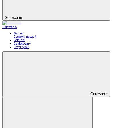
Gotowanie
Gotowanie
Garnki
Zestawy naczyń
Patelnie
Szybkowary
Przykrywki
Gotowanie