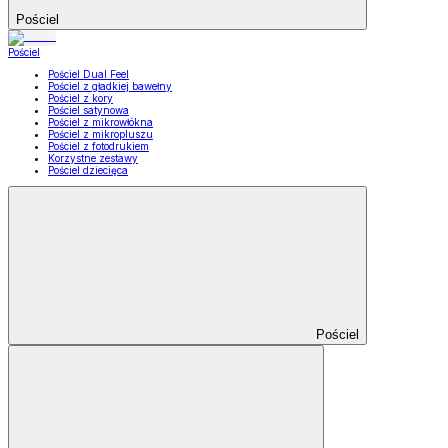
Pościel
Pościel
Pościel Dual Feel
Pościel z gładkiej bawełny
Pościel z kory
Pościel satynowa
Pościel z mikrowłókna
Pościel z mikropluszu
Pościel z fotodrukiem
Korzystne zestawy
Pościel dziecięca
Pościel