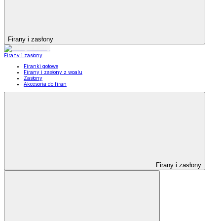
Firany i zasłony
Firany i zasłony
Firanki gotowe
Firany i zasłony z woalu
Zasłony
Akcesoria do firan
Firany i zasłony