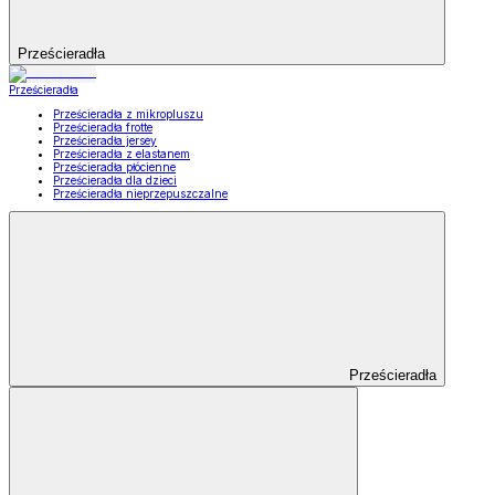
Prześcieradła
Prześcieradła
Prześcieradła z mikropluszu
Prześcieradła frotte
Prześcieradła jersey
Prześcieradła z elastanem
Prześcieradła płócienne
Prześcieradła dla dzieci
Prześcieradła nieprzepuszczalne
Prześcieradła