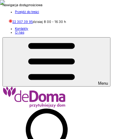
Nawigacja dostępnościowa
Przejdź do treści
22 307 39 95
dzisiaj
8:00
-
16:30
h
Kontakty
O nas
Menu