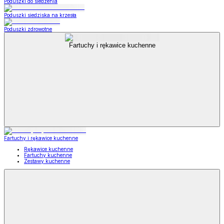
Poduszki do siedzenia
Poduszki siedziska na krzesła
Poduszki zdrowotne
Fartuchy i rękawice kuchenne
Fartuchy i rękawice kuchenne
Rękawice kuchenne
Fartuchy kuchenne
Zestawy kuchenne