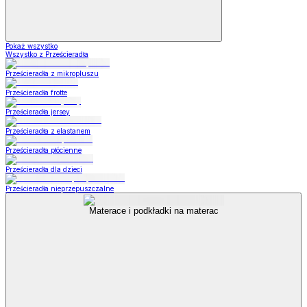
Pokaż wszystko
Wszystko z Prześcieradła
Prześcieradła z mikropluszu
Prześcieradła frotte
Prześcieradła jersey
Prześcieradła z elastanem
Prześcieradła płócienne
Prześcieradła dla dzieci
Prześcieradła nieprzepuszczalne
Materace i podkładki na materac