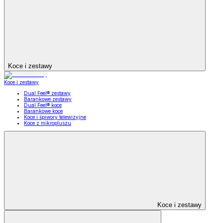
Koce i zestawy
Koce i zestawy
Dual Feel® zestawy
Barankowe zestawy
Dual Feel® koce
Barankowe koce
Koce i śpiwory telewizyjne
Koce z mikropluszu
Koce i zestawy