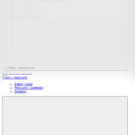
Podkładki na materace
Materace nawierzchniowe
Kołdry i poduszki
Kołdry i poduszki
Kołdry i koce
Poduszki i zagłówki
Zestawy