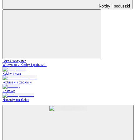
Kołdry i poduszki
Pokaż wszystko
Wszystko z Kołdry i poduszki
Kołdry i koce
Poduszki i zagłówki
Zestawy
Narzuty na łózka