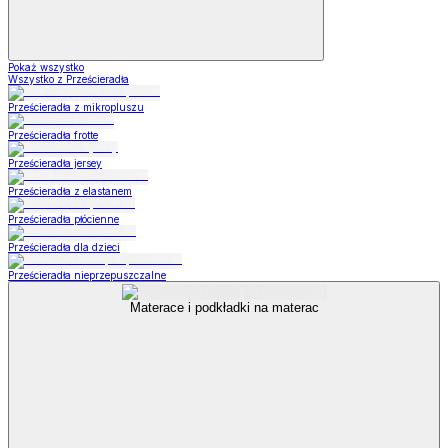
Pokaż wszystko
Wszystko z Prześcieradła
Prześcieradła z mikropluszu
Prześcieradła frotte
Prześcieradła jersey
Prześcieradła z elastanem
Prześcieradła płócienne
Prześcieradła dla dzieci
Prześcieradła nieprzepuszczalne
Materace i podkładki na materac