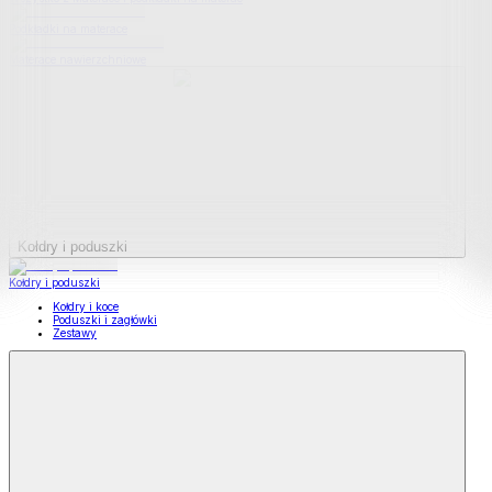
Podkładki na materace
Materace nawierzchniowe
Kołdry i poduszki
Kołdry i poduszki
Kołdry i koce
Poduszki i zagłówki
Zestawy