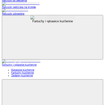
Poduszki do siedzenia
Poduszki siedziska na krzesła
Poduszki zdrowotne
Fartuchy i rękawice kuchenne
Fartuchy i rękawice kuchenne
Rękawice kuchenne
Fartuchy kuchenne
Zestawy kuchenne