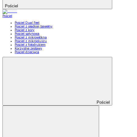
Pościel
Pościel
Pościel Dual Feel
Pościel z gładkiej bawełny
Pościel z kory
Pościel satynowa
Pościel z mikrowłókna
Pościel z mikropluszu
Pościel z fotodrukiem
Korzystne zestawy
Pościel dziecięca
Pościel