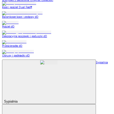
Wszystko z decoDoma Original Collection
Koce i pościel Dual Feel®
Barankowe koce i zestawy dD
Pościel dD
Dekoracyjne poszewki i poduszki dD
Prześcieradła dD
Obrusy i podkładki dD
Sypialnia
Sypialnia