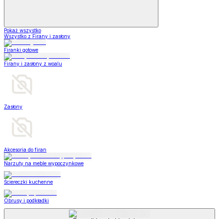
Pokaż wszystko
Wszystko z Firany i zasłony
Firanki gotowe
Firany i zasłony z woalu
Zasłony
Akcesoria do firan
Narzuty na meble wypoczynkowe
Ściereczki kuchenne
Obrusy i podkładki