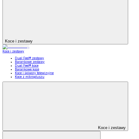
Koce i zestawy
Koce i zestawy
Dual Feel® zestawy
Barankowe zestawy
Dual Feel® koce
Barankowe koce
Koce i śpiwory telewizyjne
Koce z mikropluszu
Koce i zestawy