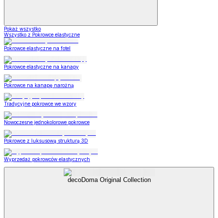
Pokaż wszystko
Wszystko z Pokrowce elastyczne
Pokrowce elastyczne na fotel
Pokrowce elastyczne na kanapy
Pokrowce na kanapę narożną
Tradycyjne pokrowce we wzory
Nowoczesne jednokolorowe pokrowce
Pokrowce z luksusową strukturą 3D
Wyprzedaż pokrowców elastycznych
decoDoma Original Collection