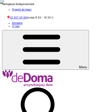
Nawigacja dostępnościowa
Przejdź do treści
22 307 39 95
dzisiaj
8:00
-
16:30
h
Kontakty
O nas
Menu