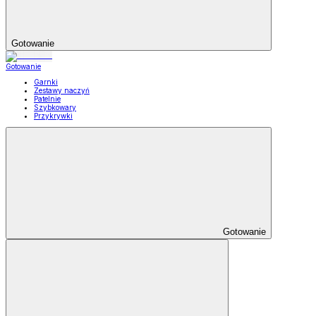
Gotowanie
Gotowanie
Garnki
Zestawy naczyń
Patelnie
Szybkowary
Przykrywki
Gotowanie