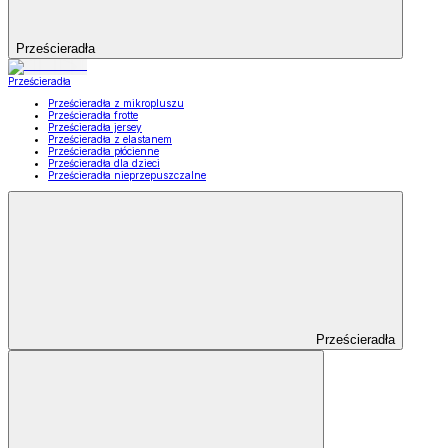
Prześcieradła
Prześcieradła
Prześcieradła z mikropluszu
Prześcieradła frotte
Prześcieradła jersey
Prześcieradła z elastanem
Prześcieradła płócienne
Prześcieradła dla dzieci
Prześcieradła nieprzepuszczalne
Prześcieradła