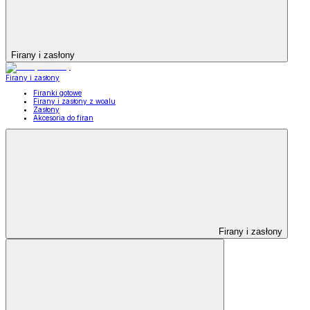
Firany i zasłony
Firany i zasłony
Firanki gotowe
Firany i zasłony z woalu
Zasłony
Akcesoria do firan
Firany i zasłony