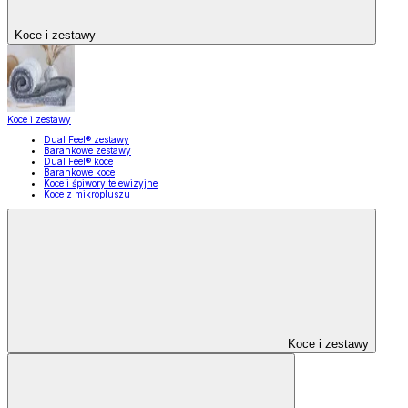
Koce i zestawy
Koce i zestawy
Dual Feel® zestawy
Barankowe zestawy
Dual Feel® koce
Barankowe koce
Koce i śpiwory telewizyjne
Koce z mikropluszu
Koce i zestawy