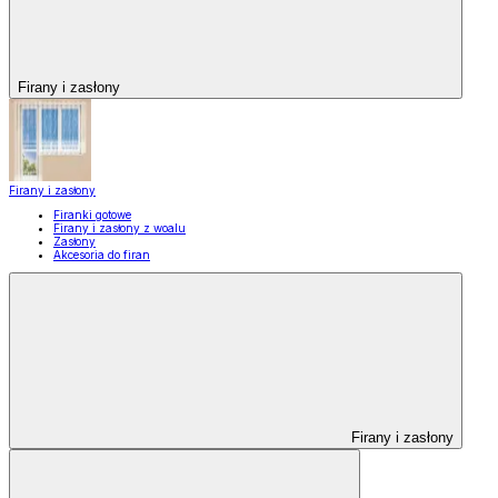
Firany i zasłony
Firany i zasłony
Firanki gotowe
Firany i zasłony z woalu
Zasłony
Akcesoria do firan
Firany i zasłony