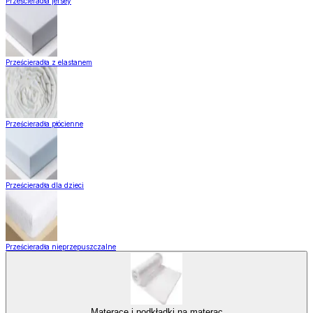
Prześcieradła jersey
Prześcieradła z elastanem
Prześcieradła płócienne
Prześcieradła dla dzieci
Prześcieradła nieprzepuszczalne
Materace i podkładki na materac