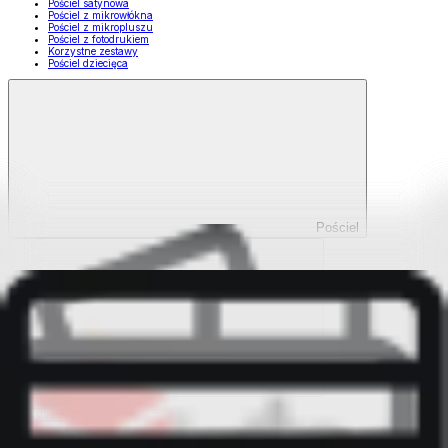
Pościel satynowa
Pościel z mikrowłókna
Pościel z mikropluszu
Pościel z fotodrukiem
Korzystne zestawy
Pościel dziecięca
Pościel
Pokaż wszystko
Wszystko z Pościel