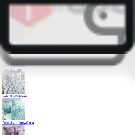
Pościel Dual Feel
Pościel z gładkiej bawełny
Pościel z kory
Pościel satynowa
Pościel z mikrowłókna