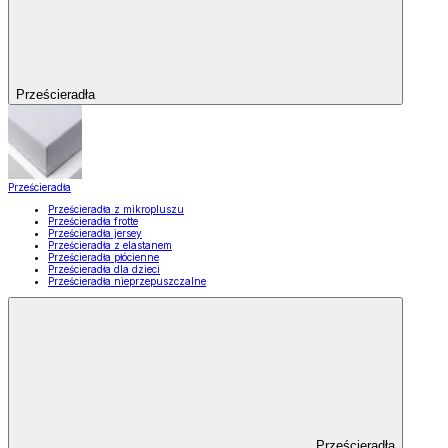
Prześcieradła
Prześcieradła
Prześcieradła z mikropluszu
Prześcieradła frotte
Prześcieradła jersey
Prześcieradła z elastanem
Prześcieradła płócienne
Prześcieradła dla dzieci
Prześcieradła nieprzepuszczalne
Prześcieradła