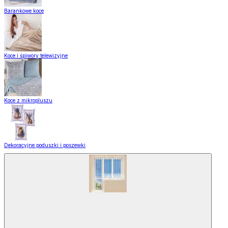
Barankowe koce
Koce i śpiwory telewizyjne
Koce z mikropluszu
Dekoracyjne poduszki i poszewki