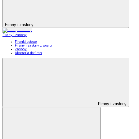
Firany i zasłony
Firany i zasłony
Firanki gotowe
Firany i zasłony z woalu
Zasłony
Akcesoria do firan
Firany i zasłony