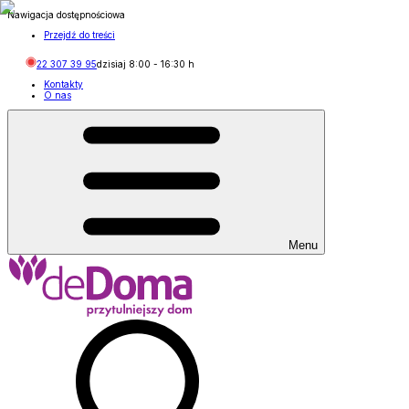
Nawigacja dostępnościowa
Przejdź do treści
22 307 39 95
dzisiaj
8:00
-
16:30
h
Kontakty
O nas
Menu