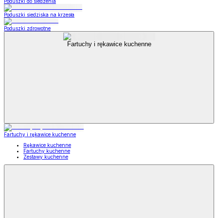
Poduszki do siedzenia
Poduszki siedziska na krzesła
Poduszki zdrowotne
Fartuchy i rękawice kuchenne
Fartuchy i rękawice kuchenne
Rękawice kuchenne
Fartuchy kuchenne
Zestawy kuchenne