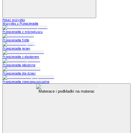
Pokaż wszystko
Wszystko z Prześcieradła
Prześcieradła z mikropluszu
Prześcieradła frotte
Prześcieradła jersey
Prześcieradła z elastanem
Prześcieradła płócienne
Prześcieradła dla dzieci
Prześcieradła nieprzepuszczalne
Materace i podkładki na materac