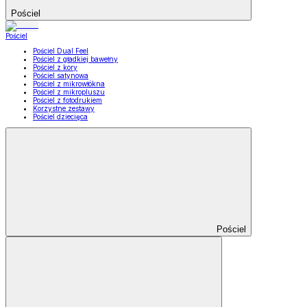
Pościel
Pościel
Pościel Dual Feel
Pościel z gładkiej bawełny
Pościel z kory
Pościel satynowa
Pościel z mikrowłókna
Pościel z mikropluszu
Pościel z fotodrukiem
Korzystne zestawy
Pościel dziecięca
Pościel