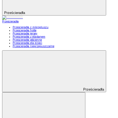
Prześcieradła
Prześcieradła
Prześcieradła z mikropluszu
Prześcieradła frotte
Prześcieradła jersey
Prześcieradła z elastanem
Prześcieradła płócienne
Prześcieradła dla dzieci
Prześcieradła nieprzepuszczalne
Prześcieradła