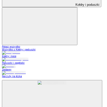
Kołdry i poduszki
Pokaż wszystko
Wszystko z Kołdry i poduszki
Kołdry i koce
Poduszki i zagłówki
Zestawy
Narzuty na łózka