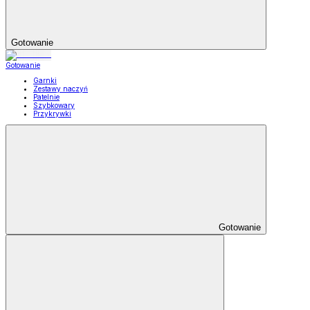
Gotowanie
Gotowanie
Garnki
Zestawy naczyń
Patelnie
Szybkowary
Przykrywki
Gotowanie