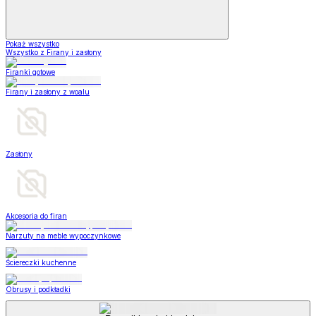
Pokaż wszystko
Wszystko z Firany i zasłony
Firanki gotowe
Firany i zasłony z woalu
Zasłony
Akcesoria do firan
Narzuty na meble wypoczynkowe
Ściereczki kuchenne
Obrusy i podkładki