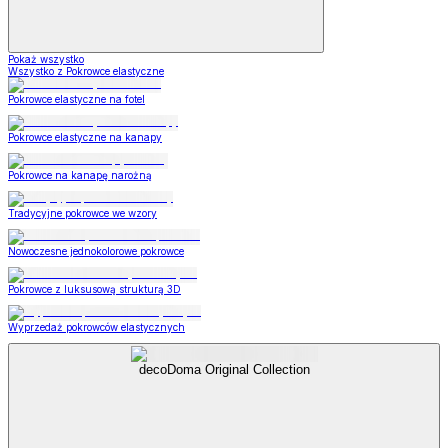
Pokaż wszystko
Wszystko z Pokrowce elastyczne
Pokrowce elastyczne na fotel
Pokrowce elastyczne na kanapy
Pokrowce na kanapę narożną
Tradycyjne pokrowce we wzory
Nowoczesne jednokolorowe pokrowce
Pokrowce z luksusową strukturą 3D
Wyprzedaż pokrowców elastycznych
decoDoma Original Collection