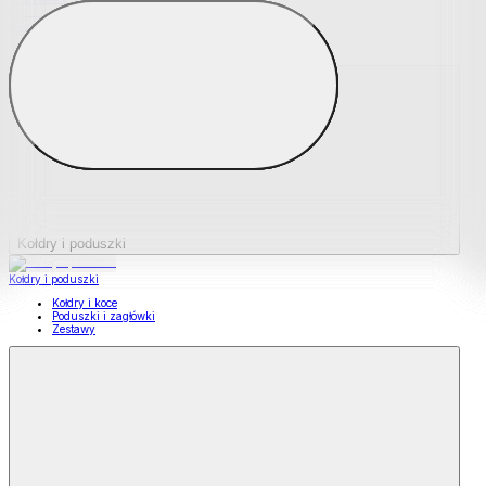
Podkładki na materace
Materace nawierzchniowe
Kołdry i poduszki
Kołdry i poduszki
Kołdry i koce
Poduszki i zagłówki
Zestawy