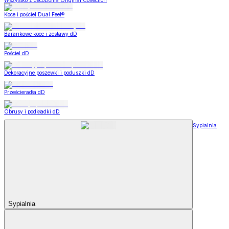
Wszystko z decoDoma Original Collection
Koce i pościel Dual Feel®
Barankowe koce i zestawy dD
Pościel dD
Dekoracyjne poszewki i poduszki dD
Prześcieradła dD
Obrusy i podkładki dD
Sypialnia
Sypialnia