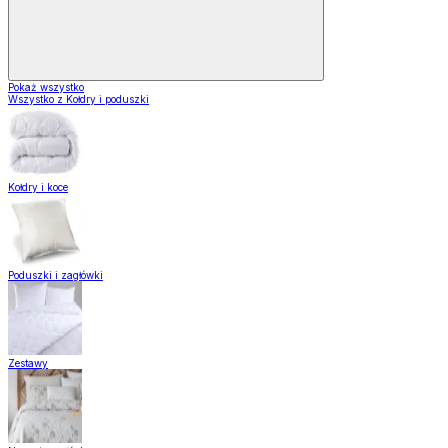
Pokaż wszystko
Wszystko z Kołdry i poduszki
Kołdry i koce
Poduszki i zagłówki
Zestawy