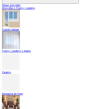
Pokaż wszystko
Wszystko z Firany i zasłony
Firanki gotowe
Firany i zasłony z woalu
Zasłony
Akcesoria do firan