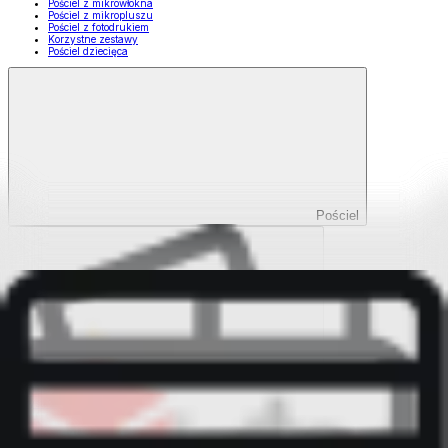
Pościel z mikrowłókna
Pościel z mikropluszu
Pościel z fotodrukiem
Korzystne zestawy
Pościel dziecięca
Pościel
Pokaż wszystko
Wszystko z Pościel