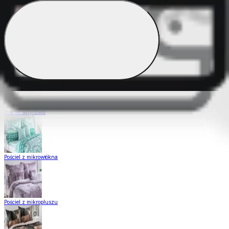
Pościel Dual Feel
Pościel z gładkiej bawełny
Pościel satynowa
Pościel z mikrowłókna
Pościel z mikropluszu