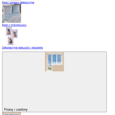
Koce i śpiwory telewizyjne
Koce z mikropluszu
Dekoracyjne poduszki i poszewki
Firany i zasłony