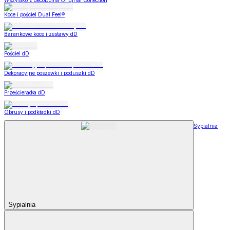
Wszystko z decoDoma Original Collection
Koce i pościel Dual Feel®
Barankowe koce i zestawy dD
Pościel dD
Dekoracyjne poszewki i poduszki dD
Prześcieradła dD
Obrusy i podkładki dD
Sypialnia
Sypialnia