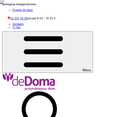
Nawigacja dostępnościowa
Przejdź do treści
22 307 39 95
dzisiaj
8:00
-
16:30
h
Kontakty
O nas
Menu