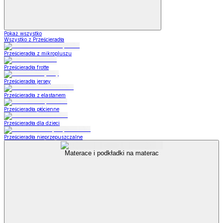
Pokaż wszystko
Wszystko z Prześcieradła
Prześcieradła z mikropluszu
Prześcieradła frotte
Prześcieradła jersey
Prześcieradła z elastanem
Prześcieradła płócienne
Prześcieradła dla dzieci
Prześcieradła nieprzepuszczalne
Materace i podkładki na materac