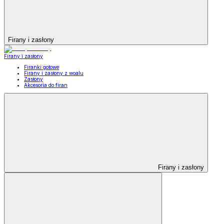
Firany i zasłony
Firany i zasłony
Firanki gotowe
Firany i zasłony z woalu
Zasłony
Akcesoria do firan
Firany i zasłony