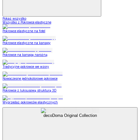
Pokaż wszystko
Wszystko z Pokrowce elastyczne
Pokrowce elastyczne na fotel
Pokrowce elastyczne na kanapy
Pokrowce na kanapę narożną
Tradycyjne pokrowce we wzory
Nowoczesne jednokolorowe pokrowce
Pokrowce z luksusową strukturą 3D
Wyprzedaż pokrowców elastycznych
decoDoma Original Collection