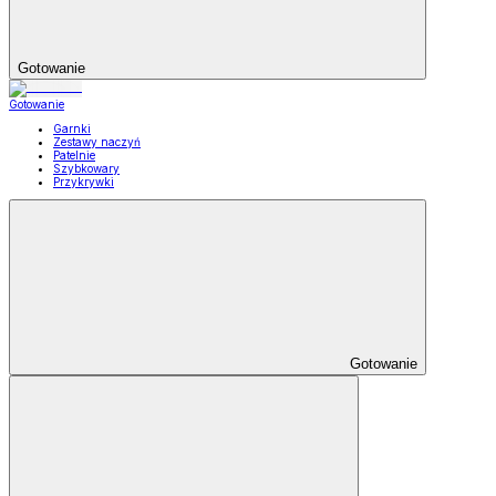
Gotowanie
Gotowanie
Garnki
Zestawy naczyń
Patelnie
Szybkowary
Przykrywki
Gotowanie