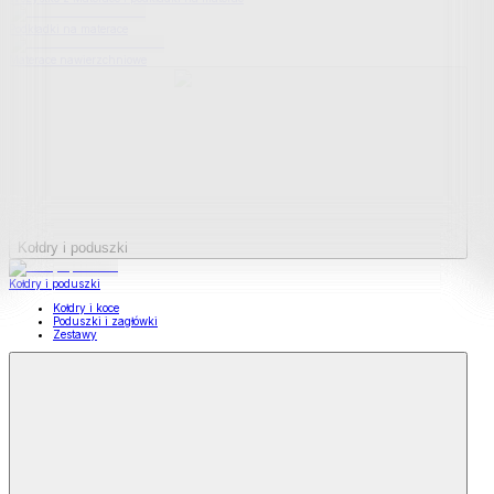
Podkładki na materace
Materace nawierzchniowe
Kołdry i poduszki
Kołdry i poduszki
Kołdry i koce
Poduszki i zagłówki
Zestawy