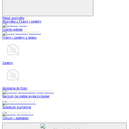
Pokaż wszystko
Wszystko z Firany i zasłony
Firanki gotowe
Firany i zasłony z woalu
Zasłony
Akcesoria do firan
Narzuty na meble wypoczynkowe
Ściereczki kuchenne
Obrusy i podkładki