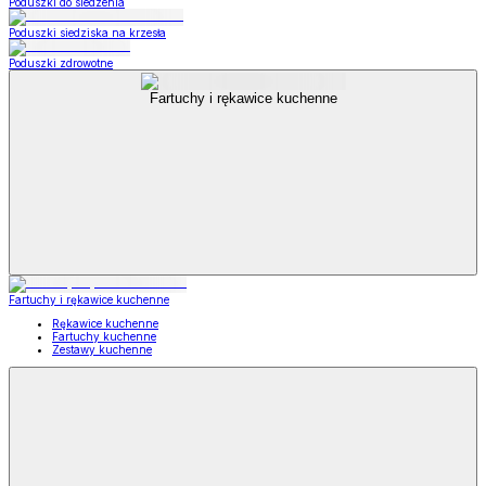
Poduszki do siedzenia
Poduszki siedziska na krzesła
Poduszki zdrowotne
Fartuchy i rękawice kuchenne
Fartuchy i rękawice kuchenne
Rękawice kuchenne
Fartuchy kuchenne
Zestawy kuchenne