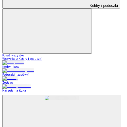
Kołdry i poduszki
Pokaż wszystko
Wszystko z Kołdry i poduszki
Kołdry i koce
Poduszki i zagłówki
Zestawy
Narzuty na łózka