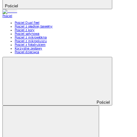
Pościel
Pościel
Pościel Dual Feel
Pościel z gładkiej bawełny
Pościel z kory
Pościel satynowa
Pościel z mikrowłókna
Pościel z mikropluszu
Pościel z fotodrukiem
Korzystne zestawy
Pościel dziecięca
Pościel