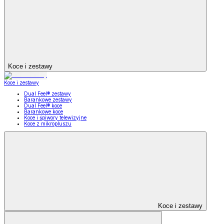
Koce i zestawy
Koce i zestawy
Dual Feel® zestawy
Barankowe zestawy
Dual Feel® koce
Barankowe koce
Koce i śpiwory telewizyjne
Koce z mikropluszu
Koce i zestawy