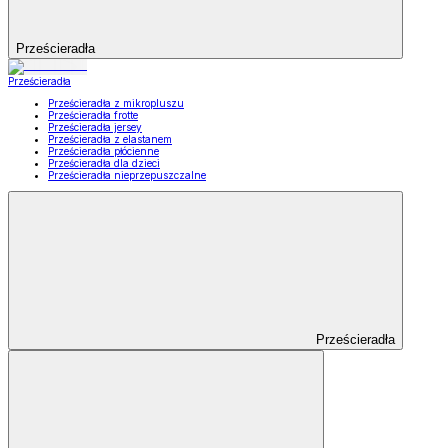
Prześcieradła
Prześcieradła
Prześcieradła z mikropluszu
Prześcieradła frotte
Prześcieradła jersey
Prześcieradła z elastanem
Prześcieradła płócienne
Prześcieradła dla dzieci
Prześcieradła nieprzepuszczalne
Prześcieradła