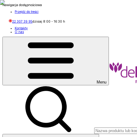
Nawigacja dostępnościowa
Przejdź do treści
22 307 39 95
dzisiaj
8:00
-
16:30
h
Kontakty
O nas
Menu