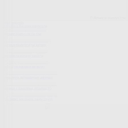
Pokrowce elastyczne
Pokaż wszystko
Wszystko z Pokrowce elastyczne
Pokrowce elastyczne na fotel
Pokrowce elastyczne na kanapy
Pokrowce na kanapę narożną
Tradycyjne pokrowce we wzory
Nowoczesne jednokolorowe pokrowce
Pokrowce z luksusową strukturą 3D
Wyprzedaż pokrowców elastycznych