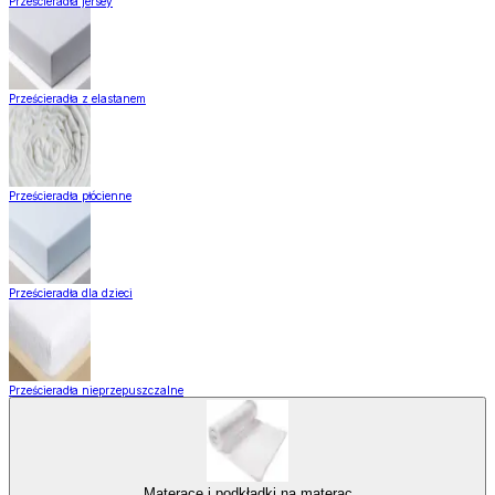
Prześcieradła jersey
Prześcieradła z elastanem
Prześcieradła płócienne
Prześcieradła dla dzieci
Prześcieradła nieprzepuszczalne
Materace i podkładki na materac