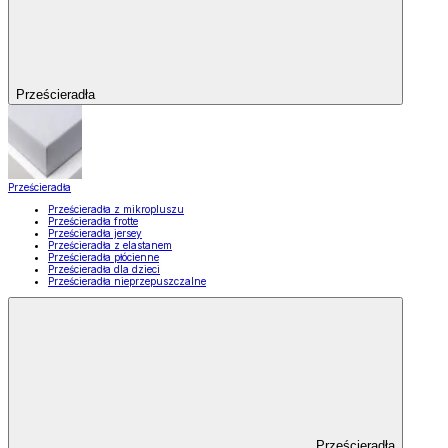
Prześcieradła
Prześcieradła
Prześcieradła z mikropluszu
Prześcieradła frotte
Prześcieradła jersey
Prześcieradła z elastanem
Prześcieradła płócienne
Prześcieradła dla dzieci
Prześcieradła nieprzepuszczalne
Prześcieradła