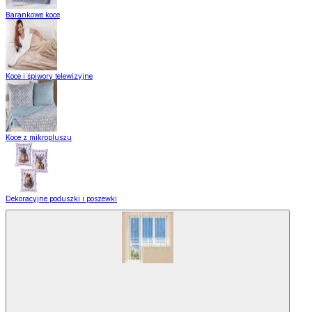
Barankowe koce
Koce i śpiwory telewizyjne
Koce z mikropluszu
Dekoracyjne poduszki i poszewki