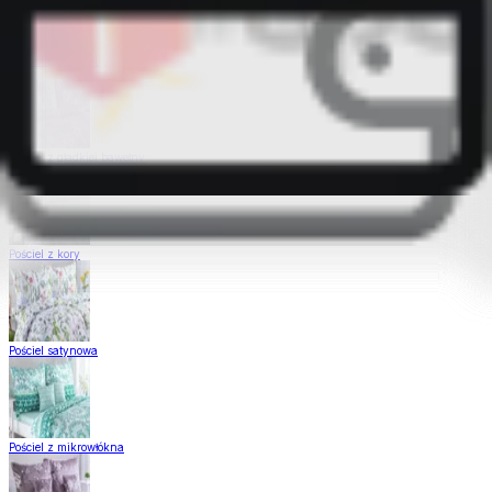
Pościel Dual Feel
Pościel z gładkiej bawełny
Pościel z kory
Pościel satynowa
Pościel z mikrowłókna