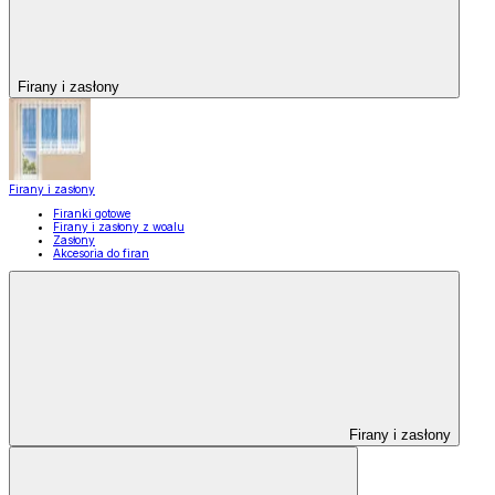
Firany i zasłony
Firany i zasłony
Firanki gotowe
Firany i zasłony z woalu
Zasłony
Akcesoria do firan
Firany i zasłony