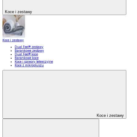
Koce i zestawy
Koce i zestawy
Dual Feel® zestawy
Barankowe zestawy
Dual Feel® koce
Barankowe koce
Koce i śpiwory telewizyjne
Koce z mikropluszu
Koce i zestawy