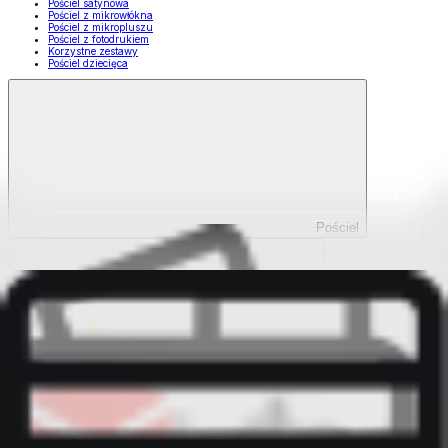
Pościel satynowa
Pościel z mikrowłókna
Pościel z mikropluszu
Pościel z fotodrukiem
Korzystne zestawy
Pościel dziecięca
Pościel
Pokaż wszystko
Wszystko z Pościel