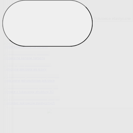
Pokrowce elastyczne
Pokaż wszystko
Wszystko z Pokrowce elastyczne
Pokrowce elastyczne na fotel
Pokrowce elastyczne na kanapy
Pokrowce na kanapę narożną
Tradycyjne pokrowce we wzory
Nowoczesne jednokolorowe pokrowce
Pokrowce z luksusową strukturą 3D
Wyprzedaż pokrowców elastycznych