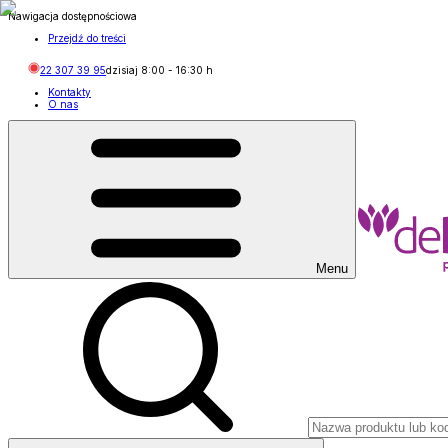
Nawigacja dostępnościowa
Przejdź do treści
22 307 39 95
dzisiaj
8:00
-
16:30
h
Kontakty
O nas
Menu