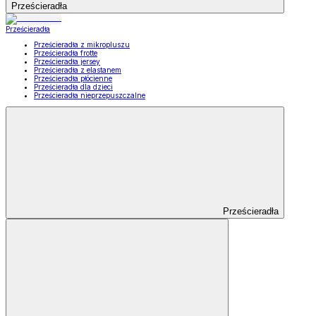
Prześcieradła
Prześcieradła
Prześcieradła z mikropluszu
Prześcieradła frotte
Prześcieradła jersey
Prześcieradła z elastanem
Prześcieradła płócienne
Prześcieradła dla dzieci
Prześcieradła nieprzepuszczalne
Prześcieradła