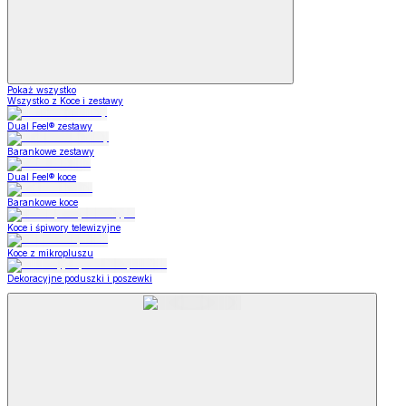
Pokaż wszystko
Wszystko z Koce i zestawy
Dual Feel® zestawy
Barankowe zestawy
Dual Feel® koce
Barankowe koce
Koce i śpiwory telewizyjne
Koce z mikropluszu
Dekoracyjne poduszki i poszewki