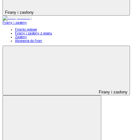
Firany i zasłony
Firany i zasłony
Firanki gotowe
Firany i zasłony z woalu
Zasłony
Akcesoria do firan
Firany i zasłony