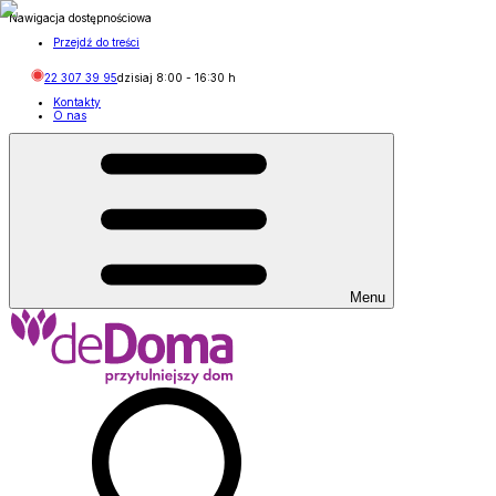
Nawigacja dostępnościowa
Przejdź do treści
22 307 39 95
dzisiaj
8:00
-
16:30
h
Kontakty
O nas
Menu