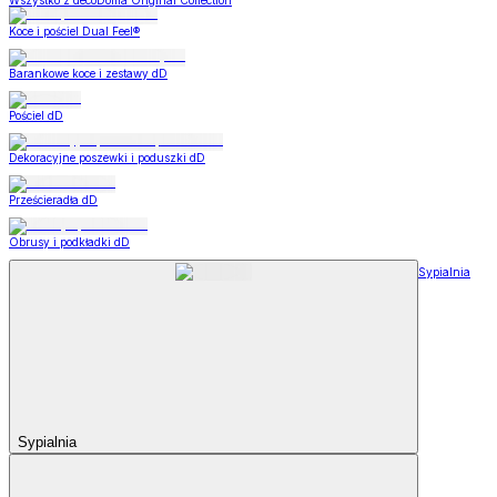
Wszystko z decoDoma Original Collection
Koce i pościel Dual Feel®
Barankowe koce i zestawy dD
Pościel dD
Dekoracyjne poszewki i poduszki dD
Prześcieradła dD
Obrusy i podkładki dD
Sypialnia
Sypialnia