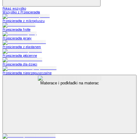
Pokaż wszystko
Wszystko z Prześcieradła
Prześcieradła z mikropluszu
Prześcieradła frotte
Prześcieradła jersey
Prześcieradła z elastanem
Prześcieradła płócienne
Prześcieradła dla dzieci
Prześcieradła nieprzepuszczalne
Materace i podkładki na materac