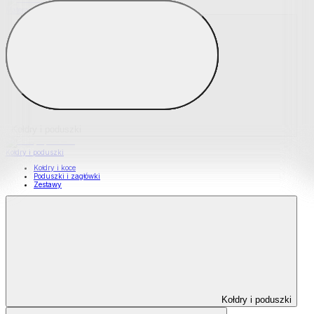
Materace nawierzchniowe
Kołdry i poduszki
Kołdry i poduszki
Kołdry i koce
Poduszki i zagłówki
Zestawy
Kołdry i poduszki