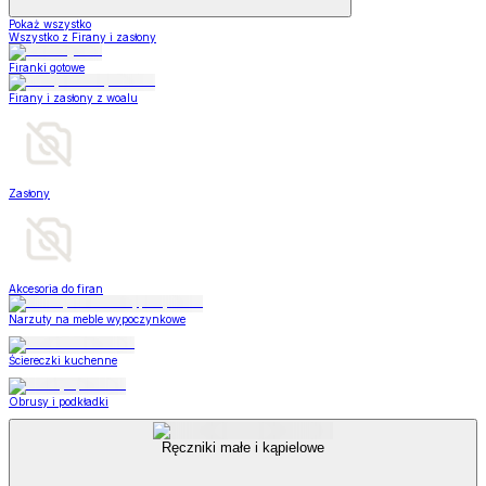
Pokaż wszystko
Wszystko z Firany i zasłony
Firanki gotowe
Firany i zasłony z woalu
Zasłony
Akcesoria do firan
Narzuty na meble wypoczynkowe
Ściereczki kuchenne
Obrusy i podkładki
Ręczniki małe i kąpielowe