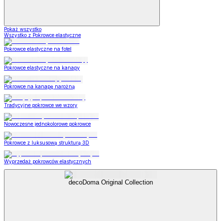
Pokaż wszystko
Wszystko z Pokrowce elastyczne
Pokrowce elastyczne na fotel
Pokrowce elastyczne na kanapy
Pokrowce na kanapę narożną
Tradycyjne pokrowce we wzory
Nowoczesne jednokolorowe pokrowce
Pokrowce z luksusową strukturą 3D
Wyprzedaż pokrowców elastycznych
decoDoma Original Collection