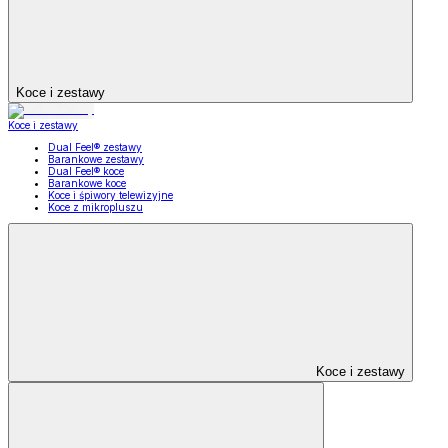
Koce i zestawy
Koce i zestawy
Dual Feel® zestawy
Barankowe zestawy
Dual Feel® koce
Barankowe koce
Koce i śpiwory telewizyjne
Koce z mikropluszu
Koce i zestawy