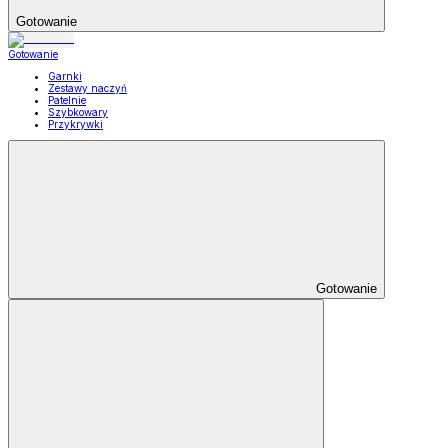
Gotowanie
Gotowanie
Garnki
Zestawy naczyń
Patelnie
Szybkowary
Przykrywki
Gotowanie