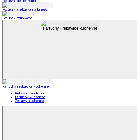
Poduszki do siedzenia
Poduszki siedziska na krzesła
Poduszki zdrowotne
Fartuchy i rękawice kuchenne
Fartuchy i rękawice kuchenne
Rękawice kuchenne
Fartuchy kuchenne
Zestawy kuchenne