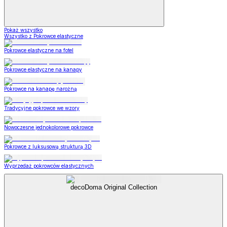
Pokaż wszystko
Wszystko z Pokrowce elastyczne
Pokrowce elastyczne na fotel
Pokrowce elastyczne na kanapy
Pokrowce na kanapę narożną
Tradycyjne pokrowce we wzory
Nowoczesne jednokolorowe pokrowce
Pokrowce z luksusową strukturą 3D
Wyprzedaż pokrowców elastycznych
decoDoma Original Collection