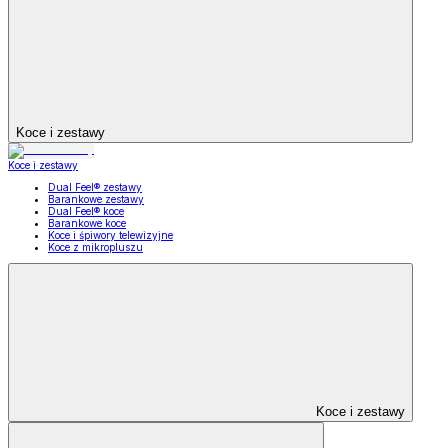
Koce i zestawy
Koce i zestawy
Dual Feel® zestawy
Barankowe zestawy
Dual Feel® koce
Barankowe koce
Koce i śpiwory telewizyjne
Koce z mikropluszu
Koce i zestawy