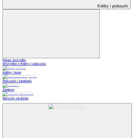
Kołdry i poduszki
Pokaż wszystko
Wszystko z Kołdry i poduszki
Kołdry i koce
Poduszki i zagłówki
Zestawy
Narzuty na łózka