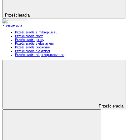
Prześcieradła
Prześcieradła
Prześcieradła z mikropluszu
Prześcieradła frotte
Prześcieradła jersey
Prześcieradła z elastanem
Prześcieradła płócienne
Prześcieradła dla dzieci
Prześcieradła nieprzepuszczalne
Prześcieradła