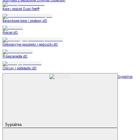
Wszystko z decoDoma Original Collection
Koce i pościel Dual Feel®
Barankowe koce i zestawy dD
Pościel dD
Dekoracyjne poszewki i poduszki dD
Prześcieradła dD
Obrusy i podkładki dD
Sypialnia
Sypialnia