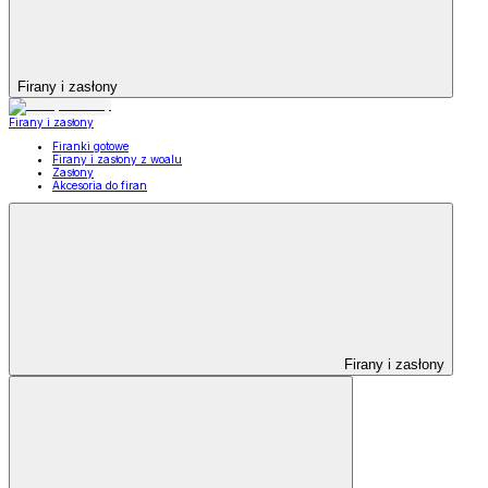
Firany i zasłony
Firany i zasłony
Firanki gotowe
Firany i zasłony z woalu
Zasłony
Akcesoria do firan
Firany i zasłony