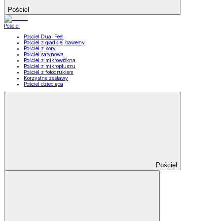
Pościel
Pościel
Pościel Dual Feel
Pościel z gładkiej bawełny
Pościel z kory
Pościel satynowa
Pościel z mikrowłókna
Pościel z mikropluszu
Pościel z fotodrukiem
Korzystne zestawy
Pościel dziecięca
Pościel