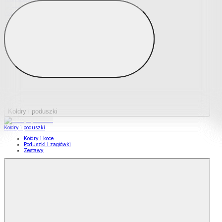
Podkładki na materace
Materace nawierzchniowe
Kołdry i poduszki
Kołdry i poduszki
Kołdry i koce
Poduszki i zagłówki
Zestawy