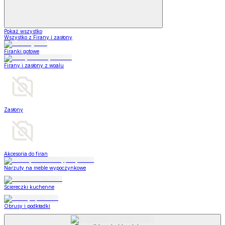
Pokaż wszystko
Wszystko z Firany i zasłony
Firanki gotowe
Firany i zasłony z woalu
Zasłony
Akcesoria do firan
Narzuty na meble wypoczynkowe
Ściereczki kuchenne
Obrusy i podkładki