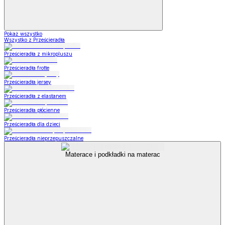
Pokaż wszystko
Wszystko z Prześcieradła
Prześcieradła z mikropluszu
Prześcieradła frotte
Prześcieradła jersey
Prześcieradła z elastanem
Prześcieradła płócienne
Prześcieradła dla dzieci
Prześcieradła nieprzepuszczalne
Materace i podkładki na materac