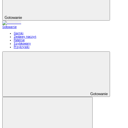
Gotowanie
Gotowanie
Garnki
Zestawy naczyń
Patelnie
Szybkowary
Przykrywki
Gotowanie