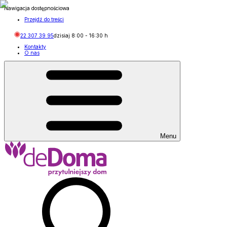
Nawigacja dostępnościowa
Przejdź do treści
22 307 39 95
dzisiaj
8:00
-
16:30
h
Kontakty
O nas
Menu