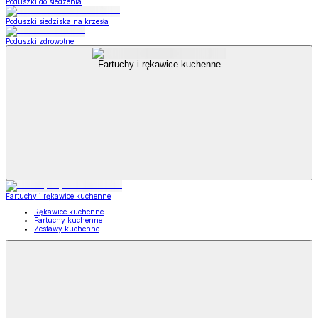
Poduszki do siedzenia
Poduszki siedziska na krzesła
Poduszki zdrowotne
Fartuchy i rękawice kuchenne
Fartuchy i rękawice kuchenne
Rękawice kuchenne
Fartuchy kuchenne
Zestawy kuchenne