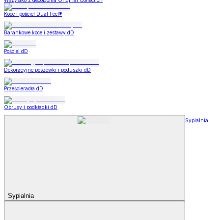
Wszystko z decoDoma Original Collection
Koce i pościel Dual Feel®
Barankowe koce i zestawy dD
Pościel dD
Dekoracyjne poszewki i poduszki dD
Prześcieradła dD
Obrusy i podkładki dD
Sypialnia
Sypialnia