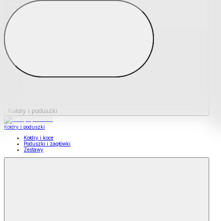
Podkładki na materace
Materace nawierzchniowe
Kołdry i poduszki
Kołdry i poduszki
Kołdry i koce
Poduszki i zagłówki
Zestawy