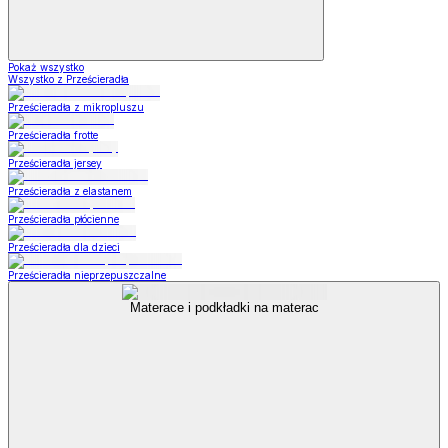
Pokaż wszystko
Wszystko z Prześcieradła
Prześcieradła z mikropluszu
Prześcieradła frotte
Prześcieradła jersey
Prześcieradła z elastanem
Prześcieradła płócienne
Prześcieradła dla dzieci
Prześcieradła nieprzepuszczalne
Materace i podkładki na materac