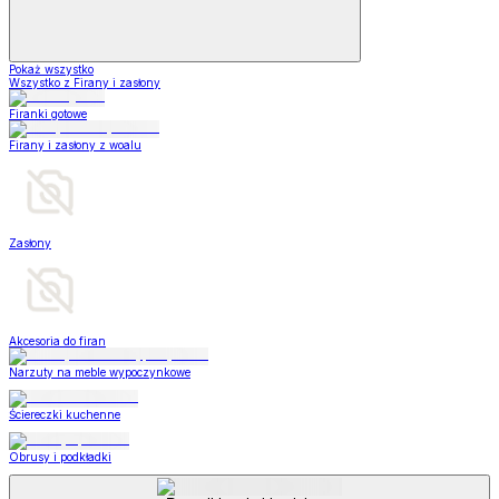
Pokaż wszystko
Wszystko z Firany i zasłony
Firanki gotowe
Firany i zasłony z woalu
Zasłony
Akcesoria do firan
Narzuty na meble wypoczynkowe
Ściereczki kuchenne
Obrusy i podkładki