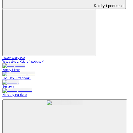
Kołdry i poduszki
Pokaż wszystko
Wszystko z Kołdry i poduszki
Kołdry i koce
Poduszki i zagłówki
Zestawy
Narzuty na łózka