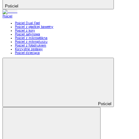
Pościel
Pościel
Pościel Dual Feel
Pościel z gładkiej bawełny
Pościel z kory
Pościel satynowa
Pościel z mikrowłókna
Pościel z mikropluszu
Pościel z fotodrukiem
Korzystne zestawy
Pościel dziecięca
Pościel