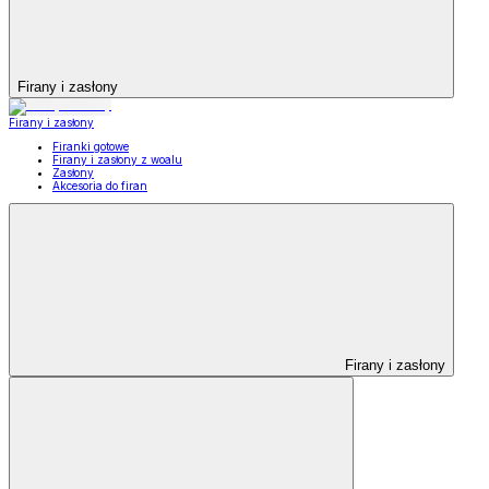
Firany i zasłony
Firany i zasłony
Firanki gotowe
Firany i zasłony z woalu
Zasłony
Akcesoria do firan
Firany i zasłony