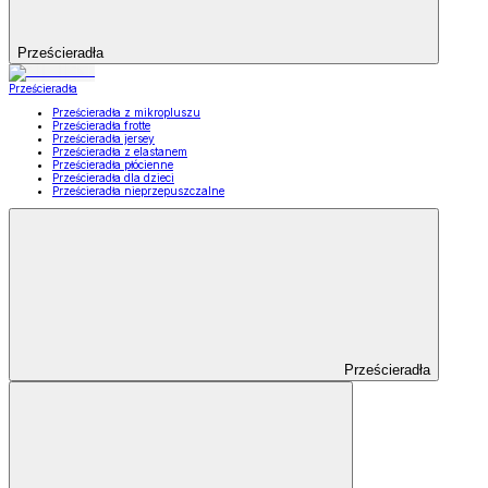
Prześcieradła
Prześcieradła
Prześcieradła z mikropluszu
Prześcieradła frotte
Prześcieradła jersey
Prześcieradła z elastanem
Prześcieradła płócienne
Prześcieradła dla dzieci
Prześcieradła nieprzepuszczalne
Prześcieradła