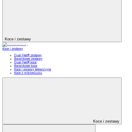
Koce i zestawy
Koce i zestawy
Dual Feel® zestawy
Barankowe zestawy
Dual Feel® koce
Barankowe koce
Koce i śpiwory telewizyjne
Koce z mikropluszu
Koce i zestawy