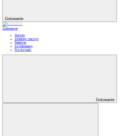
Gotowanie
Gotowanie
Garnki
Zestawy naczyń
Patelnie
Szybkowary
Przykrywki
Gotowanie