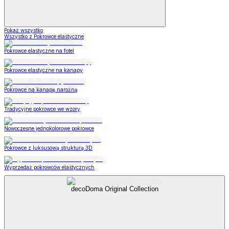
Pokaż wszystko
Wszystko z Pokrowce elastyczne
Pokrowce elastyczne na fotel
Pokrowce elastyczne na kanapy
Pokrowce na kanapę narożną
Tradycyjne pokrowce we wzory
Nowoczesne jednokolorowe pokrowce
Pokrowce z luksusową strukturą 3D
Wyprzedaż pokrowców elastycznych
decoDoma Original Collection