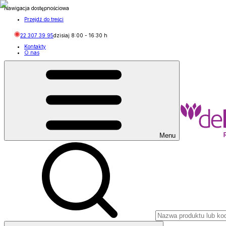
Nawigacja dostępnościowa
Przejdź do treści
22 307 39 95
dzisiaj
8:00
-
16:30
h
Kontakty
O nas
Menu