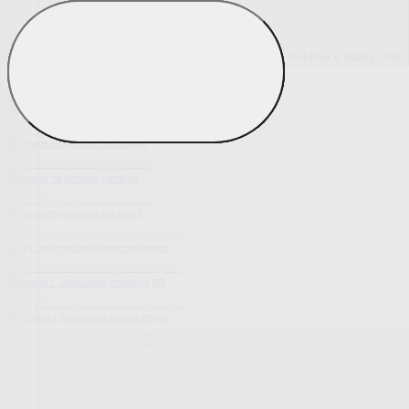
Pokrowce elastyczne
Pokaż wszystko
Wszystko z Pokrowce elastyczne
Pokrowce elastyczne na fotel
Pokrowce elastyczne na kanapy
Pokrowce na kanapę narożną
Tradycyjne pokrowce we wzory
Nowoczesne jednokolorowe pokrowce
Pokrowce z luksusową strukturą 3D
Wyprzedaż pokrowców elastycznych