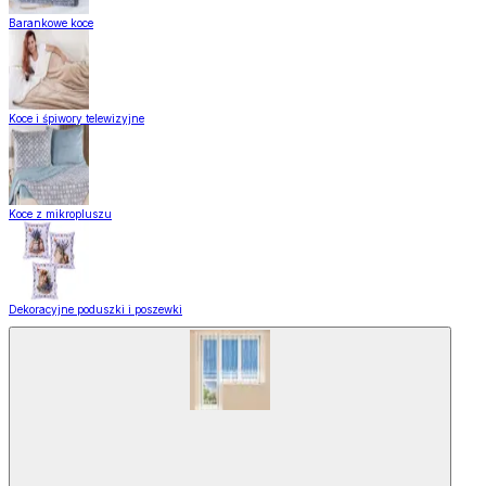
Barankowe koce
Koce i śpiwory telewizyjne
Koce z mikropluszu
Dekoracyjne poduszki i poszewki