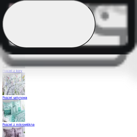
Pościel Dual Feel
Pościel z gładkiej bawełny
Pościel z kory
Pościel satynowa
Pościel z mikrowłókna