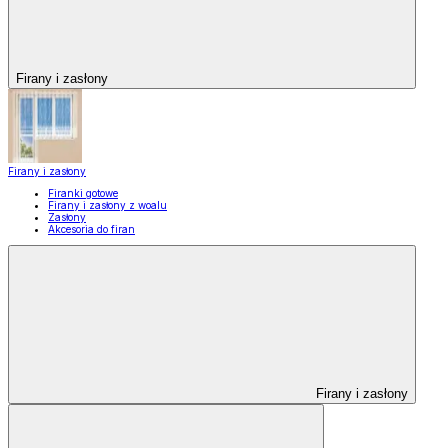
Firany i zasłony
Firany i zasłony
Firanki gotowe
Firany i zasłony z woalu
Zasłony
Akcesoria do firan
Firany i zasłony