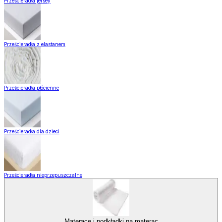
Prześcieradła jersey
Prześcieradła z elastanem
Prześcieradła płócienne
Prześcieradła dla dzieci
Prześcieradła nieprzepuszczalne
Materace i podkładki na materac