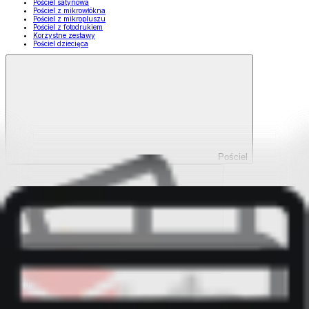
Pościel satynowa
Pościel z mikrowłókna
Pościel z mikropluszu
Pościel z fotodrukiem
Korzystne zestawy
Pościel dziecięca
Pościel
Pokaż wszystko
Wszystko z Pościel