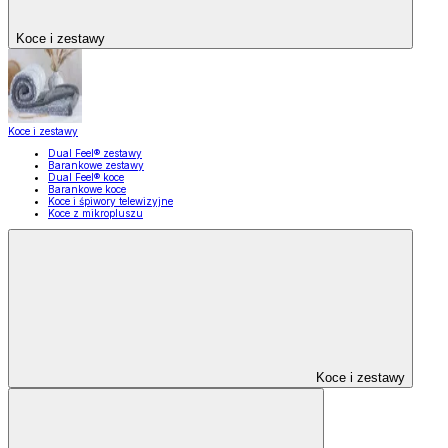
Koce i zestawy
Koce i zestawy
Dual Feel® zestawy
Barankowe zestawy
Dual Feel® koce
Barankowe koce
Koce i śpiwory telewizyjne
Koce z mikropluszu
Koce i zestawy