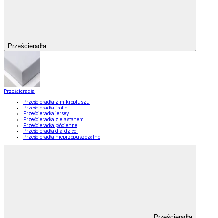
Prześcieradła
Prześcieradła
Prześcieradła z mikropluszu
Prześcieradła frotte
Prześcieradła jersey
Prześcieradła z elastanem
Prześcieradła płócienne
Prześcieradła dla dzieci
Prześcieradła nieprzepuszczalne
Prześcieradła