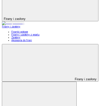
Firany i zasłony
Firany i zasłony
Firanki gotowe
Firany i zasłony z woalu
Zasłony
Akcesoria do firan
Firany i zasłony