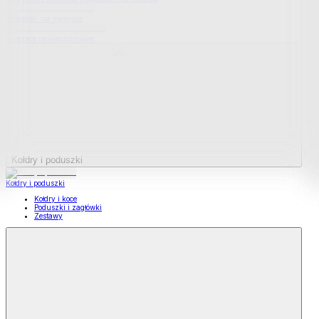
Podkładki na materace
Materace nawierzchniowe
Kołdry i poduszki
Kołdry i poduszki
Kołdry i koce
Poduszki i zagłówki
Zestawy