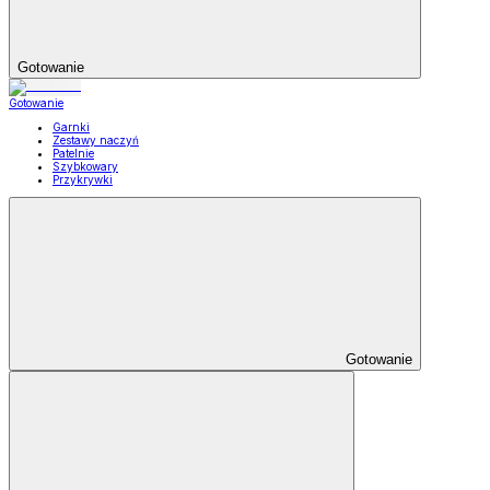
Gotowanie
Gotowanie
Garnki
Zestawy naczyń
Patelnie
Szybkowary
Przykrywki
Gotowanie