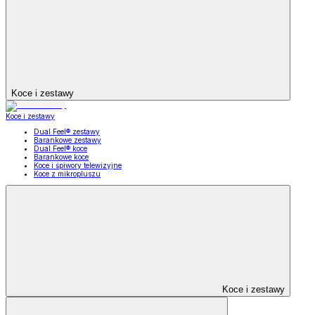
Koce i zestawy
Koce i zestawy
Dual Feel® zestawy
Barankowe zestawy
Dual Feel® koce
Barankowe koce
Koce i śpiwory telewizyjne
Koce z mikropluszu
Koce i zestawy