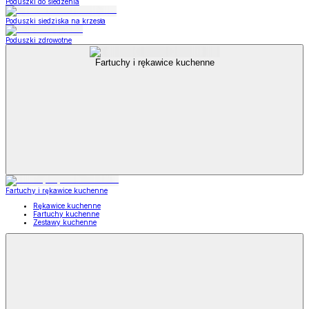
Poduszki do siedzenia
Poduszki siedziska na krzesła
Poduszki zdrowotne
Fartuchy i rękawice kuchenne
Fartuchy i rękawice kuchenne
Rękawice kuchenne
Fartuchy kuchenne
Zestawy kuchenne