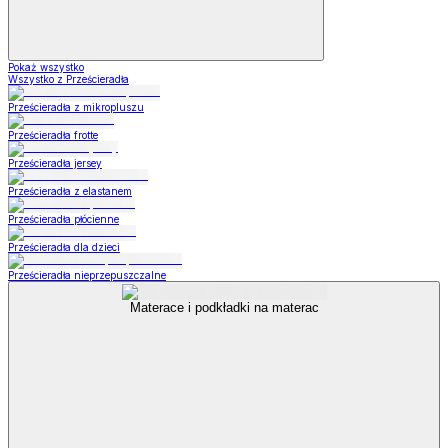
Pokaż wszystko
Wszystko z Prześcieradła
Prześcieradła z mikropluszu
Prześcieradła frotte
Prześcieradła jersey
Prześcieradła z elastanem
Prześcieradła płócienne
Prześcieradła dla dzieci
Prześcieradła nieprzepuszczalne
Materace i podkładki na materac