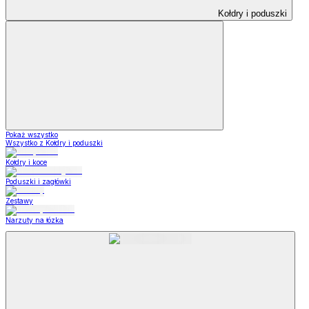
Kołdry i poduszki
Pokaż wszystko
Wszystko z Kołdry i poduszki
Kołdry i koce
Poduszki i zagłówki
Zestawy
Narzuty na łózka