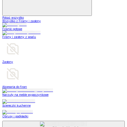
Pokaż wszystko
Wszystko z Firany i zasłony
Firanki gotowe
Firany i zasłony z woalu
Zasłony
Akcesoria do firan
Narzuty na meble wypoczynkowe
Ściereczki kuchenne
Obrusy i podkładki