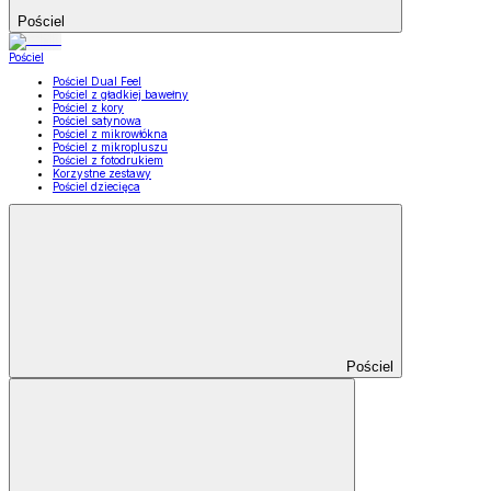
Pościel
Pościel
Pościel Dual Feel
Pościel z gładkiej bawełny
Pościel z kory
Pościel satynowa
Pościel z mikrowłókna
Pościel z mikropluszu
Pościel z fotodrukiem
Korzystne zestawy
Pościel dziecięca
Pościel