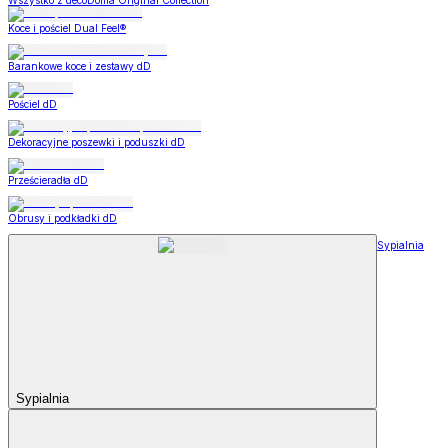
Wszystko z decoDoma Original Collection
Koce i pościel Dual Feel®
Barankowe koce i zestawy dD
Pościel dD
Dekoracyjne poszewki i poduszki dD
Prześcieradła dD
Obrusy i podkładki dD
Sypialnia
Sypialnia