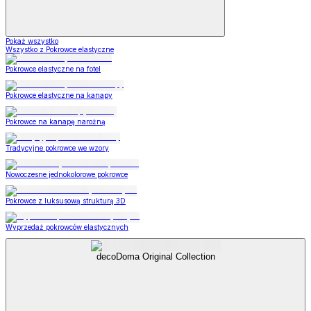
Pokaż wszystko
Wszystko z Pokrowce elastyczne
Pokrowce elastyczne na fotel
Pokrowce elastyczne na kanapy
Pokrowce na kanapę narożną
Tradycyjne pokrowce we wzory
Nowoczesne jednokolorowe pokrowce
Pokrowce z luksusową strukturą 3D
Wyprzedaż pokrowców elastycznych
decoDoma Original Collection