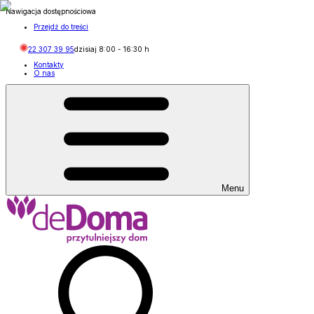
Nawigacja dostępnościowa
Przejdź do treści
22 307 39 95
dzisiaj
8:00
-
16:30
h
Kontakty
O nas
Menu