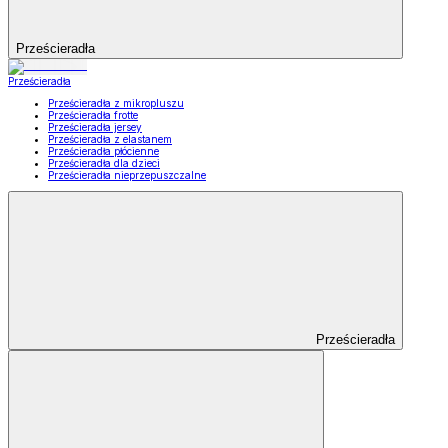
Prześcieradła
Prześcieradła
Prześcieradła z mikropluszu
Prześcieradła frotte
Prześcieradła jersey
Prześcieradła z elastanem
Prześcieradła płócienne
Prześcieradła dla dzieci
Prześcieradła nieprzepuszczalne
Prześcieradła