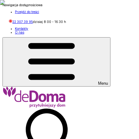
Nawigacja dostępnościowa
Przejdź do treści
22 307 39 95
dzisiaj
8:00
-
16:30
h
Kontakty
O nas
Menu