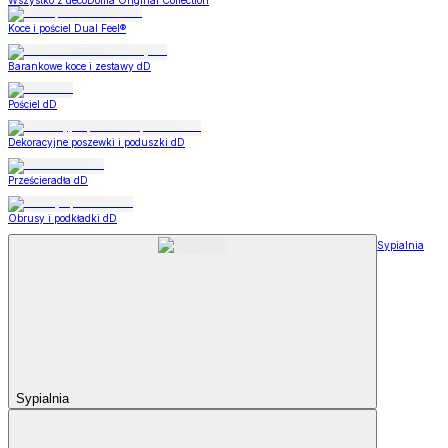
Wszystko z decoDoma Original Collection
Koce i pościel Dual Feel®
Barankowe koce i zestawy dD
Pościel dD
Dekoracyjne poszewki i poduszki dD
Prześcieradła dD
Obrusy i podkładki dD
Sypialnia
Sypialnia