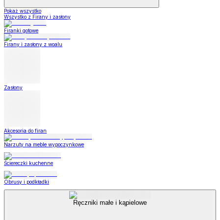
Pokaż wszystko
Wszystko z Firany i zasłony
Firanki gotowe
Firany i zasłony z woalu
Zasłony
Akcesoria do firan
Narzuty na meble wypoczynkowe
Ściereczki kuchenne
Obrusy i podkładki
Ręczniki małe i kąpielowe