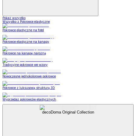
Pokaż wszystko
Wszystko z Pokrowce elastyczne
Pokrowce elastyczne na fotel
Pokrowce elastyczne na kanapy
Pokrowce na kanapę narożną
Tradycyjne pokrowce we wzory
Nowoczesne jednokolorowe pokrowce
Pokrowce z luksusową strukturą 3D
Wyprzedaż pokrowców elastycznych
decoDoma Original Collection