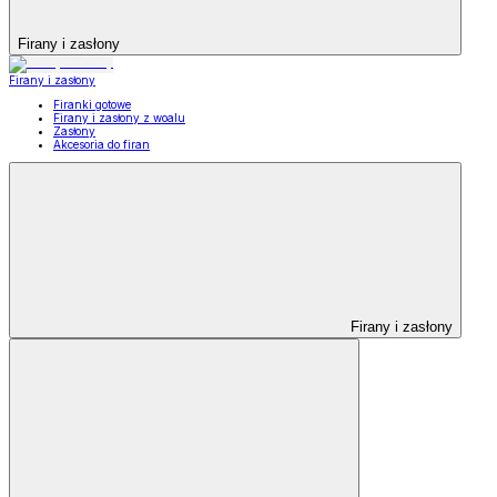
Firany i zasłony
Firany i zasłony
Firanki gotowe
Firany i zasłony z woalu
Zasłony
Akcesoria do firan
Firany i zasłony