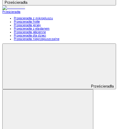
Prześcieradła
Prześcieradła
Prześcieradła z mikropluszu
Prześcieradła frotte
Prześcieradła jersey
Prześcieradła z elastanem
Prześcieradła płócienne
Prześcieradła dla dzieci
Prześcieradła nieprzepuszczalne
Prześcieradła