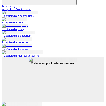
Pokaż wszystko
Wszystko z Prześcieradła
Prześcieradła z mikropluszu
Prześcieradła frotte
Prześcieradła jersey
Prześcieradła z elastanem
Prześcieradła płócienne
Prześcieradła dla dzieci
Prześcieradła nieprzepuszczalne
Materace i podkładki na materac