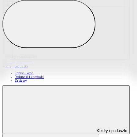
Materace nawierzchniowe
Kołdry i poduszki
Kołdry i poduszki
Kołdry i koce
Poduszki i zagłówki
Zestawy
Kołdry i poduszki