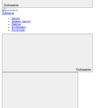
Gotowanie
Gotowanie
Garnki
Zestawy naczyń
Patelnie
Szybkowary
Przykrywki
Gotowanie