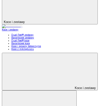
Koce i zestawy
Koce i zestawy
Dual Feel® zestawy
Barankowe zestawy
Dual Feel® koce
Barankowe koce
Koce i śpiwory telewizyjne
Koce z mikropluszu
Koce i zestawy