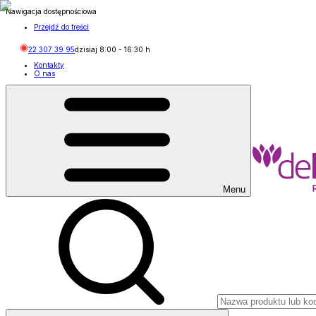
Nawigacja dostępnościowa
Przejdź do treści
22 307 39 95
dzisiaj
8:00
-
16:30
h
Kontakty
O nas
Menu