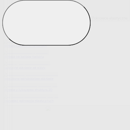
Pokrowce elastyczne
Pokaż wszystko
Wszystko z Pokrowce elastyczne
Pokrowce elastyczne na fotel
Pokrowce elastyczne na kanapy
Pokrowce na kanapę narożną
Tradycyjne pokrowce we wzory
Nowoczesne jednokolorowe pokrowce
Pokrowce z luksusową strukturą 3D
Wyprzedaż pokrowców elastycznych