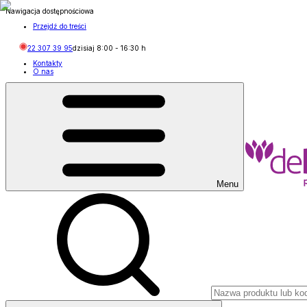
Nawigacja dostępnościowa
Przejdź do treści
22 307 39 95
dzisiaj
8:00
-
16:30
h
Kontakty
O nas
Menu