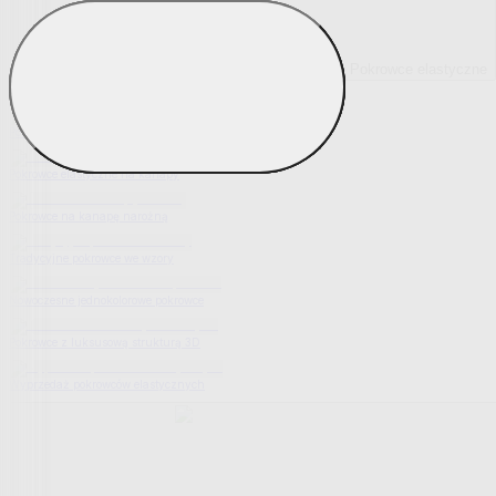
Pokrowce elastyczne
Pokaż wszystko
Wszystko z Pokrowce elastyczne
Pokrowce elastyczne na fotel
Pokrowce elastyczne na kanapy
Pokrowce na kanapę narożną
Tradycyjne pokrowce we wzory
Nowoczesne jednokolorowe pokrowce
Pokrowce z luksusową strukturą 3D
Wyprzedaż pokrowców elastycznych