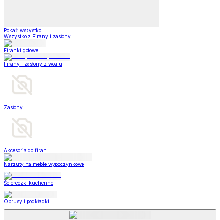
Pokaż wszystko
Wszystko z Firany i zasłony
Firanki gotowe
Firany i zasłony z woalu
Zasłony
Akcesoria do firan
Narzuty na meble wypoczynkowe
Ściereczki kuchenne
Obrusy i podkładki