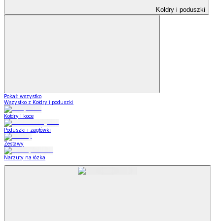
Kołdry i poduszki
Pokaż wszystko
Wszystko z Kołdry i poduszki
Kołdry i koce
Poduszki i zagłówki
Zestawy
Narzuty na łózka