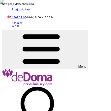
Nawigacja dostępnościowa
Przejdź do treści
22 307 39 95
dzisiaj
8:00
-
16:30
h
Kontakty
O nas
Menu