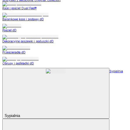
Wszystko z decoDoma Original Collection
Koce i pościel Dual Feel®
Barankowe koce i zestawy dD
Pościel dD
Dekoracyjne poszewki i poduszki dD
Prześcieradła dD
Obrusy i podkładki dD
Sypialnia
Sypialnia