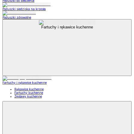
Poduszki do siedzenia
Poduszki siedziska na krzesła
Poduszki zdrowotne
Fartuchy i rękawice kuchenne
Fartuchy i rękawice kuchenne
Rękawice kuchenne
Fartuchy kuchenne
Zestawy kuchenne