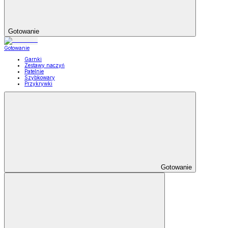
Gotowanie
Gotowanie
Garnki
Zestawy naczyń
Patelnie
Szybkowary
Przykrywki
Gotowanie