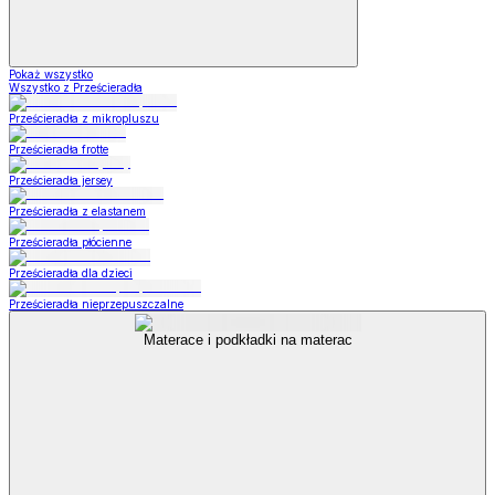
Pokaż wszystko
Wszystko z Prześcieradła
Prześcieradła z mikropluszu
Prześcieradła frotte
Prześcieradła jersey
Prześcieradła z elastanem
Prześcieradła płócienne
Prześcieradła dla dzieci
Prześcieradła nieprzepuszczalne
Materace i podkładki na materac