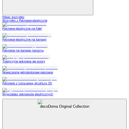
Pokaż wszystko
Wszystko z Pokrowce elastyczne
Pokrowce elastyczne na fotel
Pokrowce elastyczne na kanapy
Pokrowce na kanapę narożną
Tradycyjne pokrowce we wzory
Nowoczesne jednokolorowe pokrowce
Pokrowce z luksusową strukturą 3D
Wyprzedaż pokrowców elastycznych
decoDoma Original Collection