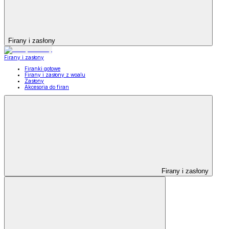
Firany i zasłony
Firany i zasłony
Firanki gotowe
Firany i zasłony z woalu
Zasłony
Akcesoria do firan
Firany i zasłony