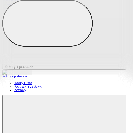
Podkładki na materace
Materace nawierzchniowe
Kołdry i poduszki
Kołdry i poduszki
Kołdry i koce
Poduszki i zagłówki
Zestawy