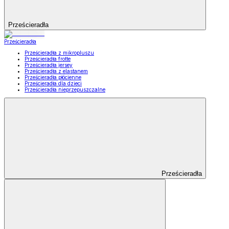
Prześcieradła
Prześcieradła
Prześcieradła z mikropluszu
Prześcieradła frotte
Prześcieradła jersey
Prześcieradła z elastanem
Prześcieradła płócienne
Prześcieradła dla dzieci
Prześcieradła nieprzepuszczalne
Prześcieradła