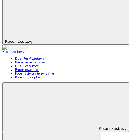
Koce i zestawy
Koce i zestawy
Dual Feel® zestawy
Barankowe zestawy
Dual Feel® koce
Barankowe koce
Koce i śpiwory telewizyjne
Koce z mikropluszu
Koce i zestawy