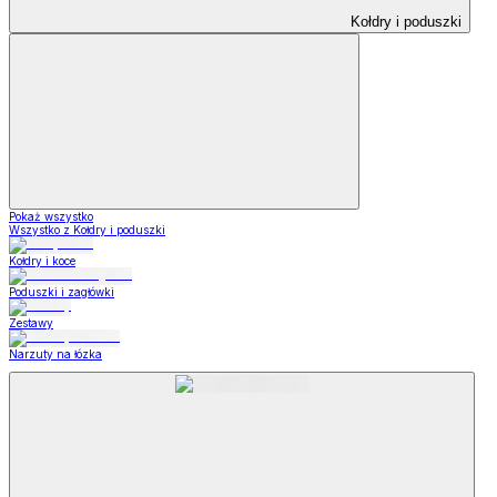
Kołdry i poduszki
Pokaż wszystko
Wszystko z Kołdry i poduszki
Kołdry i koce
Poduszki i zagłówki
Zestawy
Narzuty na łózka