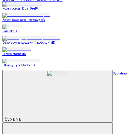
Wszystko z decoDoma Original Collection
Koce i pościel Dual Feel®
Barankowe koce i zestawy dD
Pościel dD
Dekoracyjne poszewki i poduszki dD
Prześcieradła dD
Obrusy i podkładki dD
Sypialnia
Sypialnia