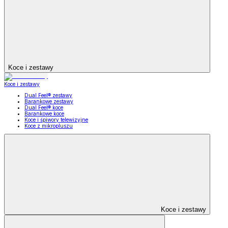
Koce i zestawy
Koce i zestawy
Dual Feel® zestawy
Barankowe zestawy
Dual Feel® koce
Barankowe koce
Koce i śpiwory telewizyjne
Koce z mikropluszu
Koce i zestawy