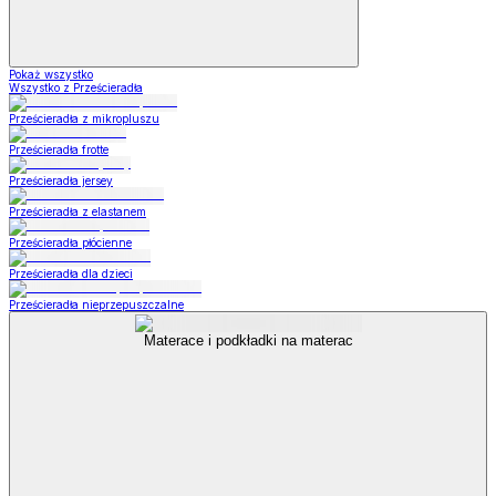
Pokaż wszystko
Wszystko z Prześcieradła
Prześcieradła z mikropluszu
Prześcieradła frotte
Prześcieradła jersey
Prześcieradła z elastanem
Prześcieradła płócienne
Prześcieradła dla dzieci
Prześcieradła nieprzepuszczalne
Materace i podkładki na materac