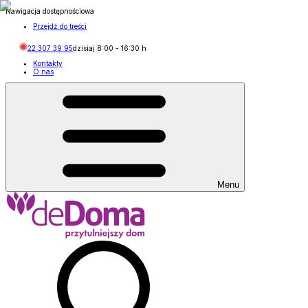
Nawigacja dostępnościowa
Przejdź do treści
22 307 39 95
dzisiaj
8:00
-
16:30
h
Kontakty
O nas
Menu