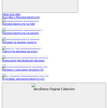
Pokaż wszystko
Wszystko z Pokrowce elastyczne
Pokrowce elastyczne na fotel
Pokrowce elastyczne na kanapy
Pokrowce na kanapę narożną
Tradycyjne pokrowce we wzory
Nowoczesne jednokolorowe pokrowce
Pokrowce z luksusową strukturą 3D
Wyprzedaż pokrowców elastycznych
decoDoma Original Collection