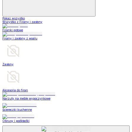
Pokaż wszystko
Wszystko z Firany i zasłony
Firanki gotowe
Firany i zasłony z woalu
Zasłony
Akcesoria do firan
Narzuty na meble wypoczynkowe
Ściereczki kuchenne
Obrusy i podkładki