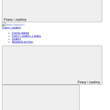
Firany i zasłony
Firany i zasłony
Firanki gotowe
Firany i zasłony z woalu
Zasłony
Akcesoria do firan
Firany i zasłony