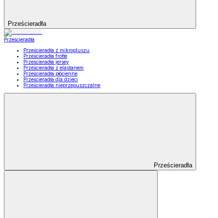
Prześcieradła
Prześcieradła
Prześcieradła z mikropluszu
Prześcieradła frotte
Prześcieradła jersey
Prześcieradła z elastanem
Prześcieradła płócienne
Prześcieradła dla dzieci
Prześcieradła nieprzepuszczalne
Prześcieradła