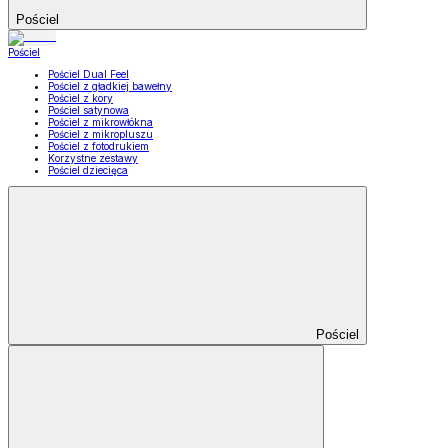
Pościel
Pościel
Pościel Dual Feel
Pościel z gładkiej bawełny
Pościel z kory
Pościel satynowa
Pościel z mikrowłókna
Pościel z mikropluszu
Pościel z fotodrukiem
Korzystne zestawy
Pościel dziecięca
Pościel