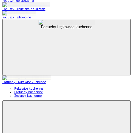
Poduszki do siedzenia
Poduszki siedziska na krzesła
Poduszki zdrowotne
Fartuchy i rękawice kuchenne
Fartuchy i rękawice kuchenne
Rękawice kuchenne
Fartuchy kuchenne
Zestawy kuchenne