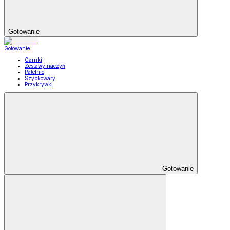
Gotowanie
Gotowanie
Garnki
Zestawy naczyń
Patelnie
Szybkowary
Przykrywki
Gotowanie