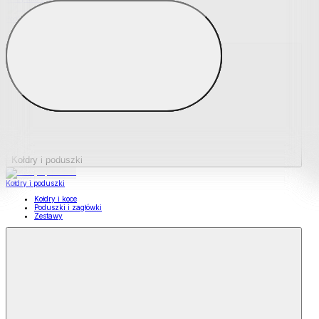
Podkładki na materace
Materace nawierzchniowe
Kołdry i poduszki
Kołdry i poduszki
Kołdry i koce
Poduszki i zagłówki
Zestawy