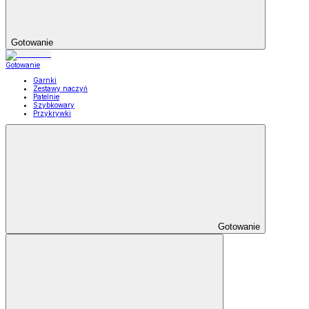
Gotowanie
Gotowanie
Garnki
Zestawy naczyń
Patelnie
Szybkowary
Przykrywki
Gotowanie