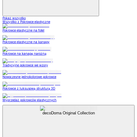
Pokaż wszystko
Wszystko z Pokrowce elastyczne
Pokrowce elastyczne na fotel
Pokrowce elastyczne na kanapy
Pokrowce na kanapę narożną
Tradycyjne pokrowce we wzory
Nowoczesne jednokolorowe pokrowce
Pokrowce z luksusową strukturą 3D
Wyprzedaż pokrowców elastycznych
decoDoma Original Collection