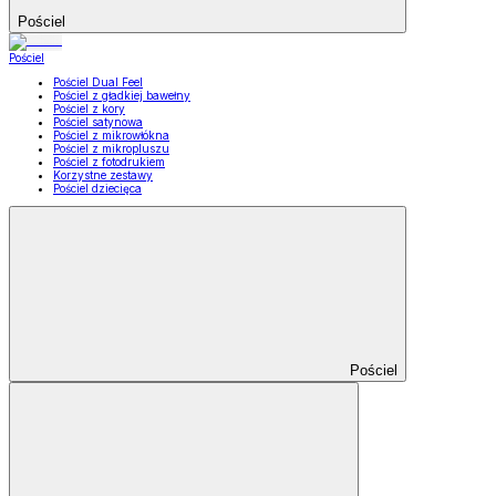
Pościel
Pościel
Pościel Dual Feel
Pościel z gładkiej bawełny
Pościel z kory
Pościel satynowa
Pościel z mikrowłókna
Pościel z mikropluszu
Pościel z fotodrukiem
Korzystne zestawy
Pościel dziecięca
Pościel