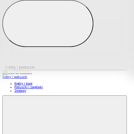
Podkładki na materace
Materace nawierzchniowe
Kołdry i poduszki
Kołdry i poduszki
Kołdry i koce
Poduszki i zagłówki
Zestawy