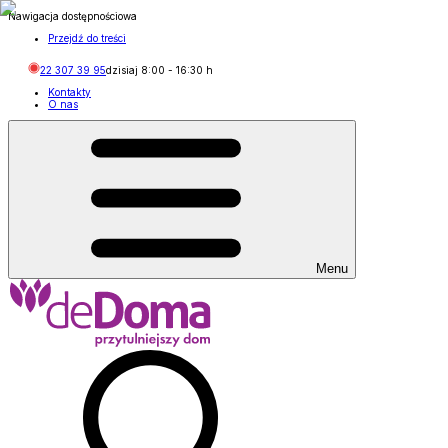
Nawigacja dostępnościowa
Przejdź do treści
22 307 39 95
dzisiaj
8:00
-
16:30
h
Kontakty
O nas
Menu