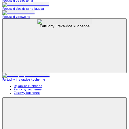
Poduszki do siedzenia
Poduszki siedziska na krzesła
Poduszki zdrowotne
Fartuchy i rękawice kuchenne
Fartuchy i rękawice kuchenne
Rękawice kuchenne
Fartuchy kuchenne
Zestawy kuchenne