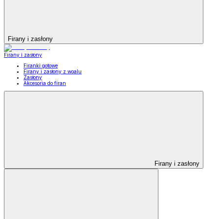
Firany i zasłony
Firany i zasłony
Firanki gotowe
Firany i zasłony z woalu
Zasłony
Akcesoria do firan
Firany i zasłony