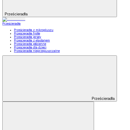
Prześcieradła
Prześcieradła
Prześcieradła z mikropluszu
Prześcieradła frotte
Prześcieradła jersey
Prześcieradła z elastanem
Prześcieradła płócienne
Prześcieradła dla dzieci
Prześcieradła nieprzepuszczalne
Prześcieradła