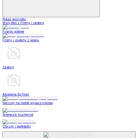
Pokaż wszystko
Wszystko z Firany i zasłony
Firanki gotowe
Firany i zasłony z woalu
Zasłony
Akcesoria do firan
Narzuty na meble wypoczynkowe
Ściereczki kuchenne
Obrusy i podkładki