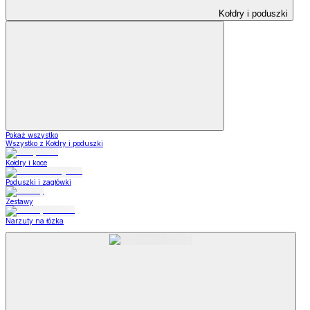
Kołdry i poduszki
Pokaż wszystko
Wszystko z Kołdry i poduszki
Kołdry i koce
Poduszki i zagłówki
Zestawy
Narzuty na łózka