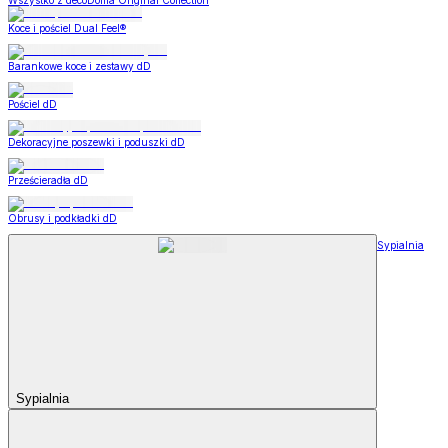
Wszystko z decoDoma Original Collection
Koce i pościel Dual Feel®
Barankowe koce i zestawy dD
Pościel dD
Dekoracyjne poszewki i poduszki dD
Prześcieradła dD
Obrusy i podkładki dD
Sypialnia
Sypialnia