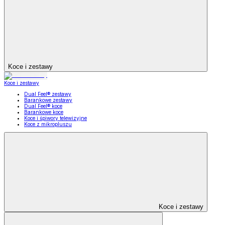
Koce i zestawy
Koce i zestawy
Dual Feel® zestawy
Barankowe zestawy
Dual Feel® koce
Barankowe koce
Koce i śpiwory telewizyjne
Koce z mikropluszu
Koce i zestawy