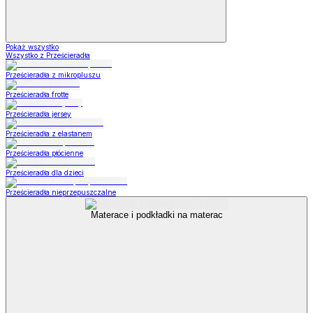
Pokaż wszystko
Wszystko z Prześcieradła
Prześcieradła z mikropluszu
Prześcieradła frotte
Prześcieradła jersey
Prześcieradła z elastanem
Prześcieradła płócienne
Prześcieradła dla dzieci
Prześcieradła nieprzepuszczalne
Materace i podkładki na materac