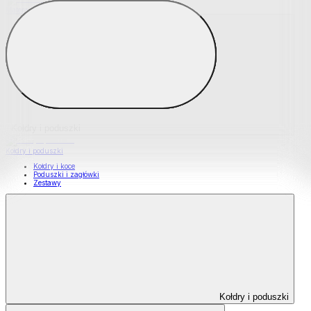
Materace nawierzchniowe
Kołdry i poduszki
Kołdry i poduszki
Kołdry i koce
Poduszki i zagłówki
Zestawy
Kołdry i poduszki