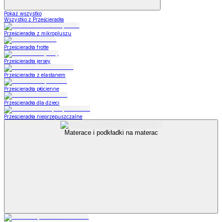
Pokaż wszystko
Wszystko z Prześcieradła
Prześcieradła z mikropluszu
Prześcieradła frotte
Prześcieradła jersey
Prześcieradła z elastanem
Prześcieradła płócienne
Prześcieradła dla dzieci
Prześcieradła nieprzepuszczalne
Materace i podkładki na materac