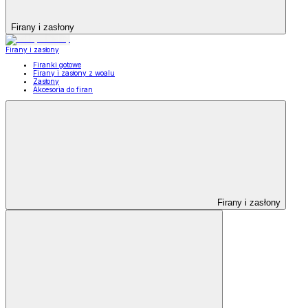
Firany i zasłony
Firany i zasłony
Firanki gotowe
Firany i zasłony z woalu
Zasłony
Akcesoria do firan
Firany i zasłony