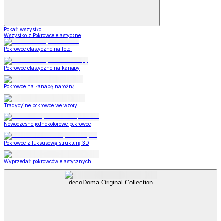
Pokaż wszystko
Wszystko z Pokrowce elastyczne
Pokrowce elastyczne na fotel
Pokrowce elastyczne na kanapy
Pokrowce na kanapę narożną
Tradycyjne pokrowce we wzory
Nowoczesne jednokolorowe pokrowce
Pokrowce z luksusową strukturą 3D
Wyprzedaż pokrowców elastycznych
decoDoma Original Collection