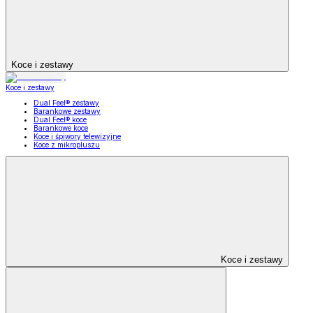
Koce i zestawy
Koce i zestawy
Dual Feel® zestawy
Barankowe zestawy
Dual Feel® koce
Barankowe koce
Koce i śpiwory telewizyjne
Koce z mikropluszu
Koce i zestawy