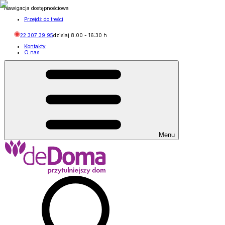
Nawigacja dostępnościowa
Przejdź do treści
22 307 39 95
dzisiaj
8:00
-
16:30
h
Kontakty
O nas
Menu