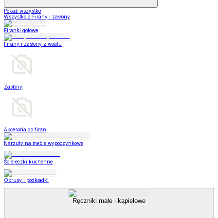
Pokaż wszystko
Wszystko z Firany i zasłony
Firanki gotowe
Firany i zasłony z woalu
Zasłony
Akcesoria do firan
Narzuty na meble wypoczynkowe
Ściereczki kuchenne
Obrusy i podkładki
Ręczniki małe i kąpielowe