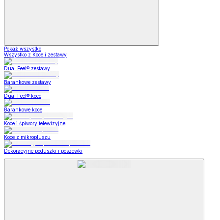
Pokaż wszystko
Wszystko z Koce i zestawy
Dual Feel® zestawy
Barankowe zestawy
Dual Feel® koce
Barankowe koce
Koce i śpiwory telewizyjne
Koce z mikropluszu
Dekoracyjne poduszki i poszewki