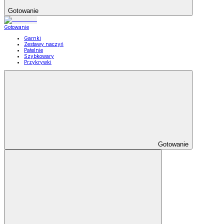
Gotowanie
Gotowanie
Garnki
Zestawy naczyń
Patelnie
Szybkowary
Przykrywki
Gotowanie