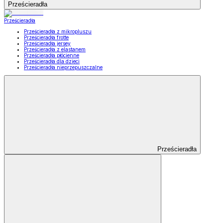
Prześcieradła
Prześcieradła
Prześcieradła z mikropluszu
Prześcieradła frotte
Prześcieradła jersey
Prześcieradła z elastanem
Prześcieradła płócienne
Prześcieradła dla dzieci
Prześcieradła nieprzepuszczalne
Prześcieradła