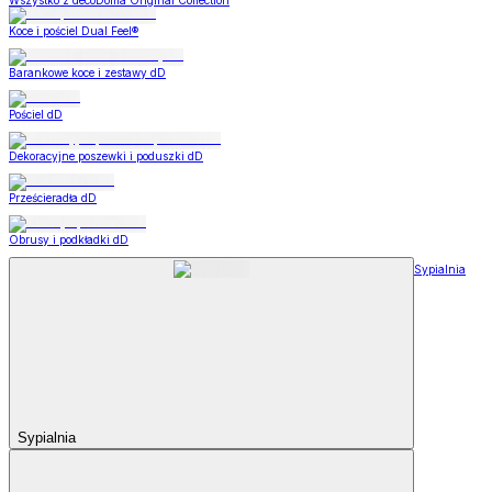
Wszystko z decoDoma Original Collection
Koce i pościel Dual Feel®
Barankowe koce i zestawy dD
Pościel dD
Dekoracyjne poszewki i poduszki dD
Prześcieradła dD
Obrusy i podkładki dD
Sypialnia
Sypialnia