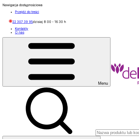
Nawigacja dostępnościowa
Przejdź do treści
22 307 39 95
dzisiaj
8:00
-
16:30
h
Kontakty
O nas
Menu