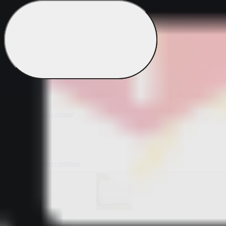
Bestsellery z ogrodu
Bestsellery z mieszkania i sprzątania
Bestsellery z urody i zdrowia
Bestsellery z obuwia i dodatków