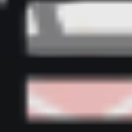
Bestsellery z sypialni
Bestsellery z tekstylii domowych
Bestsellery z wyposażenia kuchni
Bestsellery z dodatków do domu