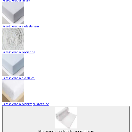
Prześcieradła jersey
Prześcieradła z elastanem
Prześcieradła płócienne
Prześcieradła dla dzieci
Prześcieradła nieprzepuszczalne
Materace i podkładki na materac