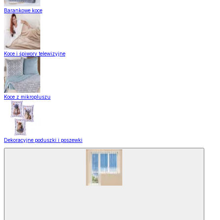
Barankowe koce
Koce i śpiwory telewizyjne
Koce z mikropluszu
Dekoracyjne poduszki i poszewki