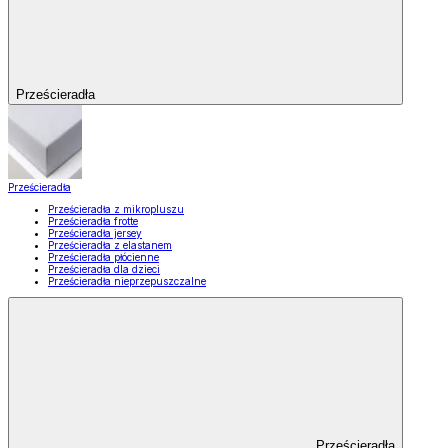
Prześcieradła
Prześcieradła
Prześcieradła z mikropluszu
Prześcieradła frotte
Prześcieradła jersey
Prześcieradła z elastanem
Prześcieradła płócienne
Prześcieradła dla dzieci
Prześcieradła nieprzepuszczalne
Prześcieradła