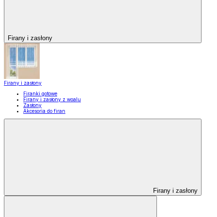
Firany i zasłony
Firany i zasłony
Firanki gotowe
Firany i zasłony z woalu
Zasłony
Akcesoria do firan
Firany i zasłony