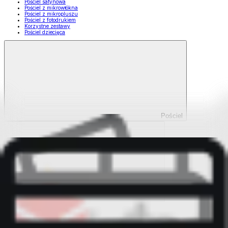
Pościel satynowa
Pościel z mikrowłókna
Pościel z mikropluszu
Pościel z fotodrukiem
Korzystne zestawy
Pościel dziecięca
Pościel
Pokaż wszystko
Wszystko z Pościel