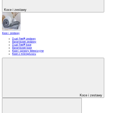
Koce i zestawy
Koce i zestawy
Dual Feel® zestawy
Barankowe zestawy
Dual Feel® koce
Barankowe koce
Koce i śpiwory telewizyjne
Koce z mikropluszu
Koce i zestawy