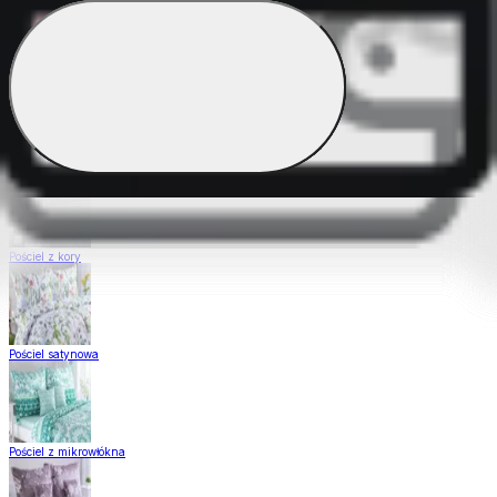
Pościel Dual Feel
Pościel z gładkiej bawełny
Pościel z kory
Pościel satynowa
Pościel z mikrowłókna