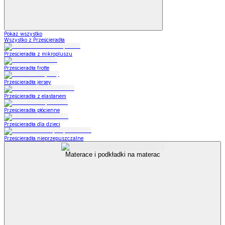
Pokaż wszystko
Wszystko z Prześcieradła
Prześcieradła z mikropluszu
Prześcieradła frotte
Prześcieradła jersey
Prześcieradła z elastanem
Prześcieradła płócienne
Prześcieradła dla dzieci
Prześcieradła nieprzepuszczalne
Materace i podkładki na materac