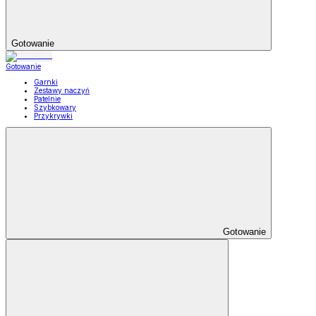
Gotowanie
Gotowanie
Garnki
Zestawy naczyń
Patelnie
Szybkowary
Przykrywki
Gotowanie