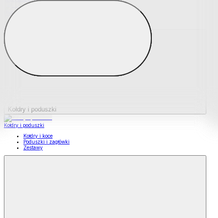
Podkładki na materace
Materace nawierzchniowe
Kołdry i poduszki
Kołdry i poduszki
Kołdry i koce
Poduszki i zagłówki
Zestawy