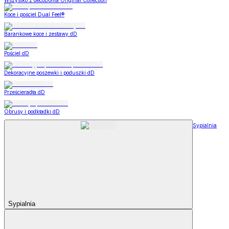
Wszystko z decoDoma Original Collection
Koce i pościel Dual Feel®
Barankowe koce i zestawy dD
Pościel dD
Dekoracyjne poszewki i poduszki dD
Prześcieradła dD
Obrusy i podkładki dD
Sypialnia
Sypialnia