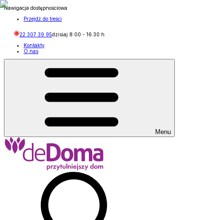
Nawigacja dostępnościowa
Przejdź do treści
22 307 39 95
dzisiaj
8:00
-
16:30
h
Kontakty
O nas
Menu