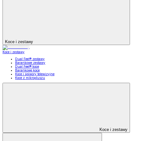
Koce i zestawy
Koce i zestawy
Dual Feel® zestawy
Barankowe zestawy
Dual Feel® koce
Barankowe koce
Koce i śpiwory telewizyjne
Koce z mikropluszu
Koce i zestawy