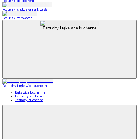
Poduszki do siedzenia
Poduszki siedziska na krzesła
Poduszki zdrowotne
Fartuchy i rękawice kuchenne
Fartuchy i rękawice kuchenne
Rękawice kuchenne
Fartuchy kuchenne
Zestawy kuchenne