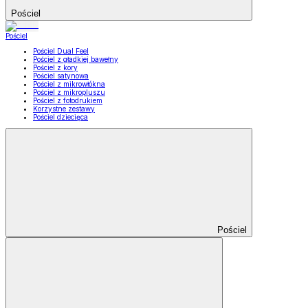
Pościel
Pościel
Pościel Dual Feel
Pościel z gładkiej bawełny
Pościel z kory
Pościel satynowa
Pościel z mikrowłókna
Pościel z mikropluszu
Pościel z fotodrukiem
Korzystne zestawy
Pościel dziecięca
Pościel