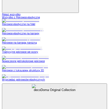
Pokaż wszystko
Wszystko z Pokrowce elastyczne
Pokrowce elastyczne na fotel
Pokrowce elastyczne na kanapy
Pokrowce na kanapę narożną
Tradycyjne pokrowce we wzory
Nowoczesne jednokolorowe pokrowce
Pokrowce z luksusową strukturą 3D
Wyprzedaż pokrowców elastycznych
decoDoma Original Collection