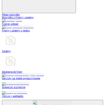
Pokaż wszystko
Wszystko z Firany i zasłony
Firanki gotowe
Firany i zasłony z woalu
Zasłony
Akcesoria do firan
Narzuty na meble wypoczynkowe
Ściereczki kuchenne
Obrusy i podkładki