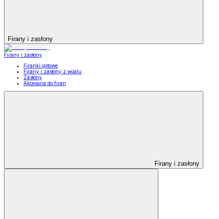
Firany i zasłony
Firany i zasłony
Firanki gotowe
Firany i zasłony z woalu
Zasłony
Akcesoria do firan
Firany i zasłony