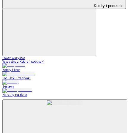
Kołdry i poduszki
Pokaż wszystko
Wszystko z Kołdry i poduszki
Kołdry i koce
Poduszki i zagłówki
Zestawy
Narzuty na łózka