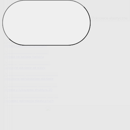
Pokrowce elastyczne
Pokaż wszystko
Wszystko z Pokrowce elastyczne
Pokrowce elastyczne na fotel
Pokrowce elastyczne na kanapy
Pokrowce na kanapę narożną
Tradycyjne pokrowce we wzory
Nowoczesne jednokolorowe pokrowce
Pokrowce z luksusową strukturą 3D
Wyprzedaż pokrowców elastycznych