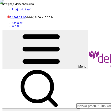
Nawigacja dostępnościowa
Przejdź do treści
22 307 39 95
dzisiaj
8:00
-
16:30
h
Kontakty
O nas
Menu