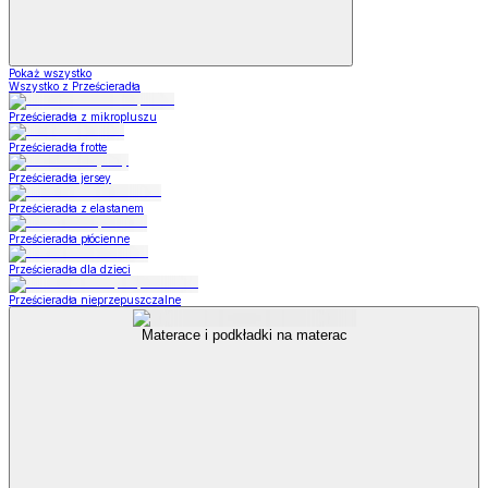
Pokaż wszystko
Wszystko z Prześcieradła
Prześcieradła z mikropluszu
Prześcieradła frotte
Prześcieradła jersey
Prześcieradła z elastanem
Prześcieradła płócienne
Prześcieradła dla dzieci
Prześcieradła nieprzepuszczalne
Materace i podkładki na materac