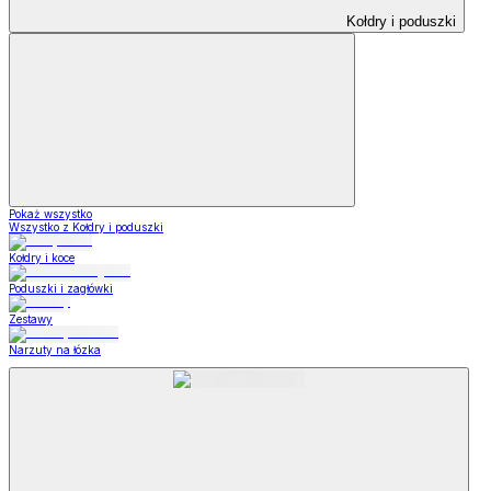
Kołdry i poduszki
Pokaż wszystko
Wszystko z Kołdry i poduszki
Kołdry i koce
Poduszki i zagłówki
Zestawy
Narzuty na łózka