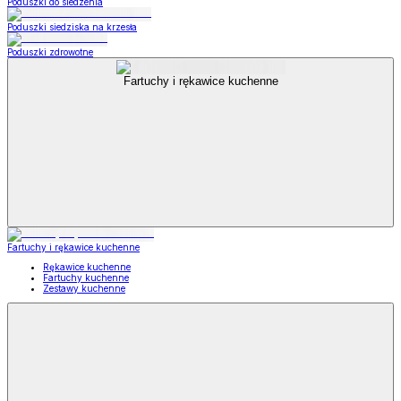
Poduszki do siedzenia
Poduszki siedziska na krzesła
Poduszki zdrowotne
Fartuchy i rękawice kuchenne
Fartuchy i rękawice kuchenne
Rękawice kuchenne
Fartuchy kuchenne
Zestawy kuchenne