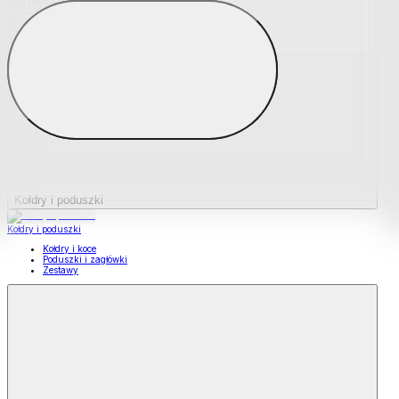
Podkładki na materace
Materace nawierzchniowe
Kołdry i poduszki
Kołdry i poduszki
Kołdry i koce
Poduszki i zagłówki
Zestawy