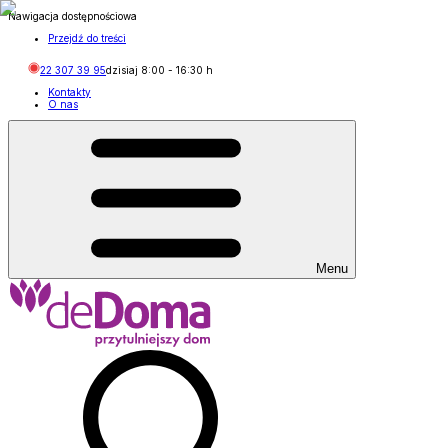
Nawigacja dostępnościowa
Przejdź do treści
22 307 39 95
dzisiaj
8:00
-
16:30
h
Kontakty
O nas
Menu