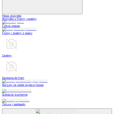
Pokaż wszystko
Wszystko z Firany i zasłony
Firanki gotowe
Firany i zasłony z woalu
Zasłony
Akcesoria do firan
Narzuty na meble wypoczynkowe
Ściereczki kuchenne
Obrusy i podkładki