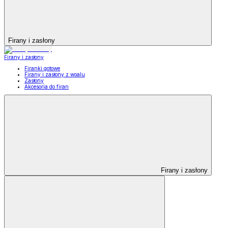
Firany i zasłony
Firany i zasłony
Firanki gotowe
Firany i zasłony z woalu
Zasłony
Akcesoria do firan
Firany i zasłony