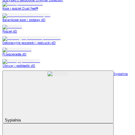
Wszystko z decoDoma Original Collection
Koce i pościel Dual Feel®
Barankowe koce i zestawy dD
Pościel dD
Dekoracyjne poszewki i poduszki dD
Prześcieradła dD
Obrusy i podkładki dD
Sypialnia
Sypialnia