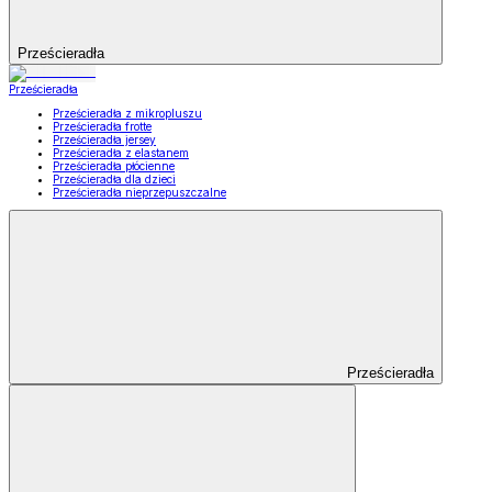
Prześcieradła
Prześcieradła
Prześcieradła z mikropluszu
Prześcieradła frotte
Prześcieradła jersey
Prześcieradła z elastanem
Prześcieradła płócienne
Prześcieradła dla dzieci
Prześcieradła nieprzepuszczalne
Prześcieradła