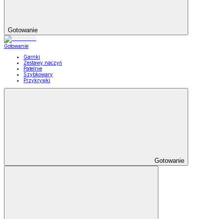
Gotowanie
Gotowanie
Garnki
Zestawy naczyń
Patelnie
Szybkowary
Przykrywki
Gotowanie