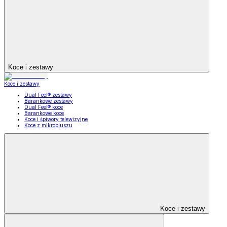
Koce i zestawy
Koce i zestawy
Dual Feel® zestawy
Barankowe zestawy
Dual Feel® koce
Barankowe koce
Koce i śpiwory telewizyjne
Koce z mikropluszu
Koce i zestawy