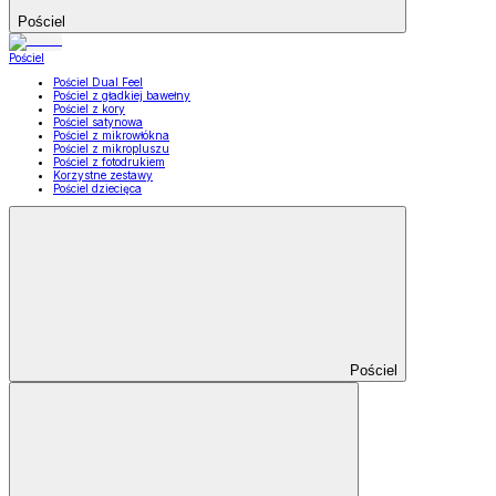
Pościel
Pościel
Pościel Dual Feel
Pościel z gładkiej bawełny
Pościel z kory
Pościel satynowa
Pościel z mikrowłókna
Pościel z mikropluszu
Pościel z fotodrukiem
Korzystne zestawy
Pościel dziecięca
Pościel