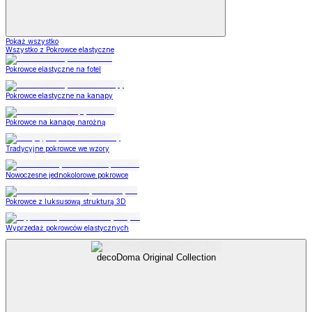
Pokaż wszystko
Wszystko z Pokrowce elastyczne
Pokrowce elastyczne na fotel
Pokrowce elastyczne na kanapy
Pokrowce na kanapę narożną
Tradycyjne pokrowce we wzory
Nowoczesne jednokolorowe pokrowce
Pokrowce z luksusową strukturą 3D
Wyprzedaż pokrowców elastycznych
decoDoma Original Collection