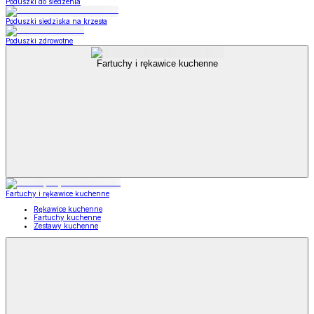
Poduszki do siedzenia
Poduszki siedziska na krzesła
Poduszki zdrowotne
Fartuchy i rękawice kuchenne
Fartuchy i rękawice kuchenne
Rękawice kuchenne
Fartuchy kuchenne
Zestawy kuchenne