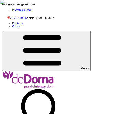
Nawigacja dostępnościowa
Przejdź do treści
22 307 39 95
dzisiaj
8:00
-
16:30
h
Kontakty
O nas
Menu