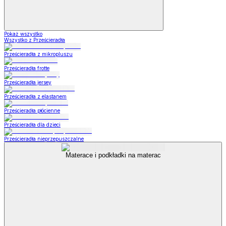
Pokaż wszystko
Wszystko z Prześcieradła
Prześcieradła z mikropluszu
Prześcieradła frotte
Prześcieradła jersey
Prześcieradła z elastanem
Prześcieradła płócienne
Prześcieradła dla dzieci
Prześcieradła nieprzepuszczalne
Materace i podkładki na materac