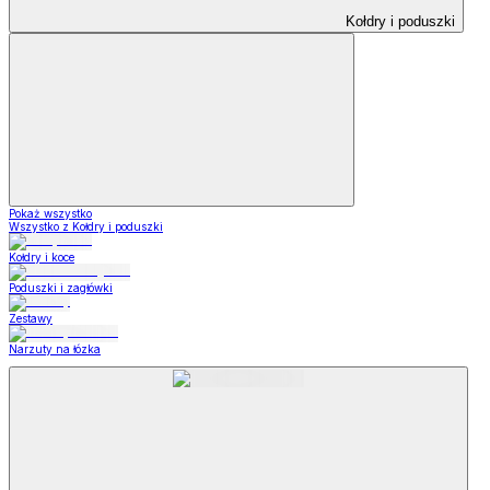
Kołdry i poduszki
Pokaż wszystko
Wszystko z Kołdry i poduszki
Kołdry i koce
Poduszki i zagłówki
Zestawy
Narzuty na łózka