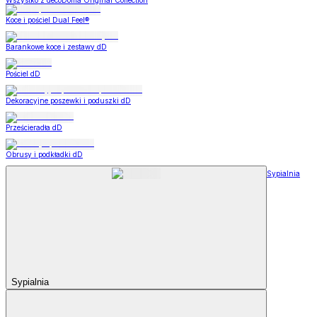
Wszystko z decoDoma Original Collection
Koce i pościel Dual Feel®
Barankowe koce i zestawy dD
Pościel dD
Dekoracyjne poszewki i poduszki dD
Prześcieradła dD
Obrusy i podkładki dD
Sypialnia
Sypialnia