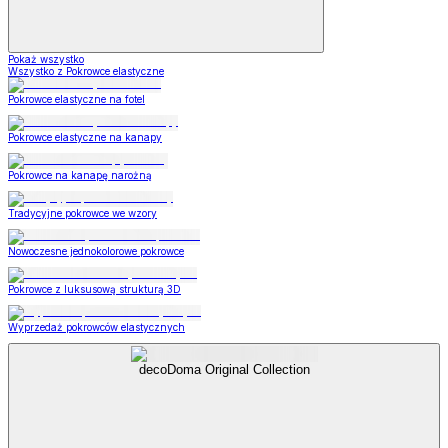
Pokaż wszystko
Wszystko z Pokrowce elastyczne
Pokrowce elastyczne na fotel
Pokrowce elastyczne na kanapy
Pokrowce na kanapę narożną
Tradycyjne pokrowce we wzory
Nowoczesne jednokolorowe pokrowce
Pokrowce z luksusową strukturą 3D
Wyprzedaż pokrowców elastycznych
decoDoma Original Collection