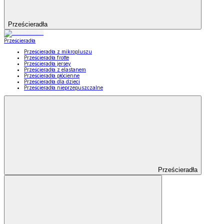
Prześcieradła
Prześcieradła
Prześcieradła z mikropluszu
Prześcieradła frotte
Prześcieradła jersey
Prześcieradła z elastanem
Prześcieradła płócienne
Prześcieradła dla dzieci
Prześcieradła nieprzepuszczalne
Prześcieradła