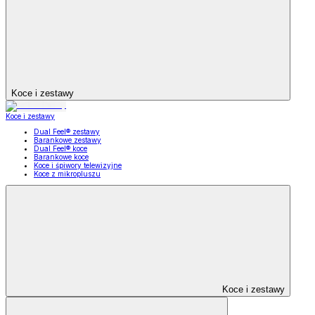
Koce i zestawy
Koce i zestawy
Dual Feel® zestawy
Barankowe zestawy
Dual Feel® koce
Barankowe koce
Koce i śpiwory telewizyjne
Koce z mikropluszu
Koce i zestawy