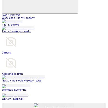
Pokaż wszystko
Wszystko z Firany i zasłony
Firanki gotowe
Firany i zasłony z woalu
Zasłony
Akcesoria do firan
Narzuty na meble wypoczynkowe
Ściereczki kuchenne
Obrusy i podkładki