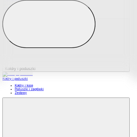
Podkładki na materace
Materace nawierzchniowe
Kołdry i poduszki
Kołdry i poduszki
Kołdry i koce
Poduszki i zagłówki
Zestawy