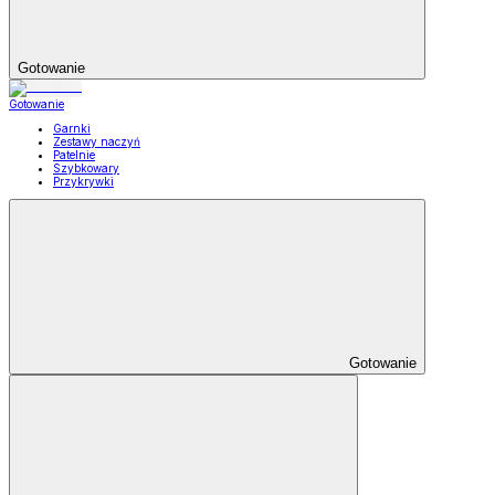
Gotowanie
Gotowanie
Garnki
Zestawy naczyń
Patelnie
Szybkowary
Przykrywki
Gotowanie