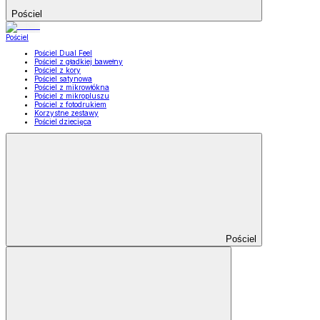
Pościel
Pościel
Pościel Dual Feel
Pościel z gładkiej bawełny
Pościel z kory
Pościel satynowa
Pościel z mikrowłókna
Pościel z mikropluszu
Pościel z fotodrukiem
Korzystne zestawy
Pościel dziecięca
Pościel