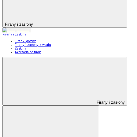
Firany i zasłony
Firany i zasłony
Firanki gotowe
Firany i zasłony z woalu
Zasłony
Akcesoria do firan
Firany i zasłony