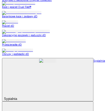
Wszystko z decoDoma Original Collection
Koce i pościel Dual Feel®
Barankowe koce i zestawy dD
Pościel dD
Dekoracyjne poszewki i poduszki dD
Prześcieradła dD
Obrusy i podkładki dD
Sypialnia
Sypialnia