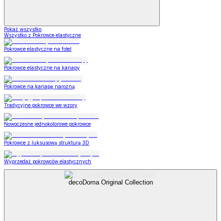
Pokaż wszystko
Wszystko z Pokrowce elastyczne
Pokrowce elastyczne na fotel
Pokrowce elastyczne na kanapy
Pokrowce na kanapę narożną
Tradycyjne pokrowce we wzory
Nowoczesne jednokolorowe pokrowce
Pokrowce z luksusową strukturą 3D
Wyprzedaż pokrowców elastycznych
decoDoma Original Collection