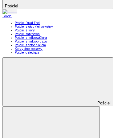
Pościel
Pościel
Pościel Dual Feel
Pościel z gładkiej bawełny
Pościel z kory
Pościel satynowa
Pościel z mikrowłókna
Pościel z mikropluszu
Pościel z fotodrukiem
Korzystne zestawy
Pościel dziecięca
Pościel