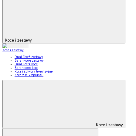
Koce i zestawy
Koce i zestawy
Dual Feel® zestawy
Barankowe zestawy
Dual Feel® koce
Barankowe koce
Koce i śpiwory telewizyjne
Koce z mikropluszu
Koce i zestawy