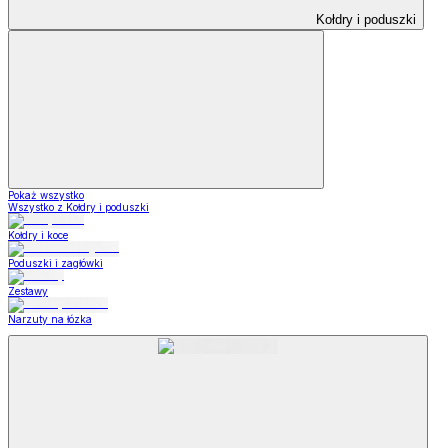
Kołdry i poduszki
Pokaż wszystko
Wszystko z Kołdry i poduszki
Kołdry i koce
Poduszki i zagłówki
Zestawy
Narzuty na łózka