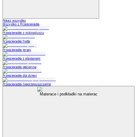
Pokaż wszystko
Wszystko z Prześcieradła
Prześcieradła z mikropluszu
Prześcieradła frotte
Prześcieradła jersey
Prześcieradła z elastanem
Prześcieradła płócienne
Prześcieradła dla dzieci
Prześcieradła nieprzepuszczalne
Materace i podkładki na materac