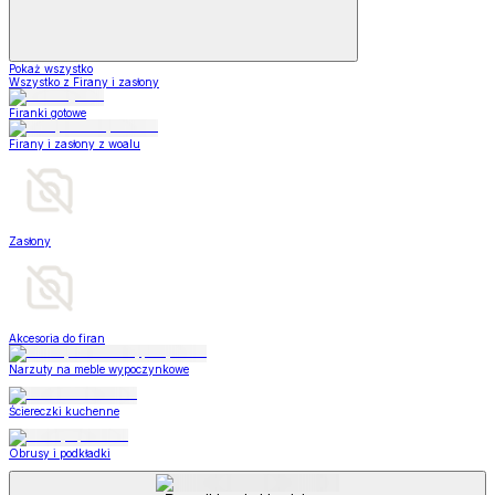
Pokaż wszystko
Wszystko z Firany i zasłony
Firanki gotowe
Firany i zasłony z woalu
Zasłony
Akcesoria do firan
Narzuty na meble wypoczynkowe
Ściereczki kuchenne
Obrusy i podkładki