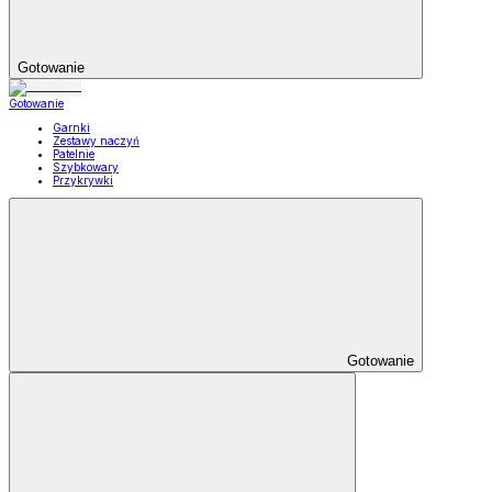
Gotowanie
Gotowanie
Garnki
Zestawy naczyń
Patelnie
Szybkowary
Przykrywki
Gotowanie