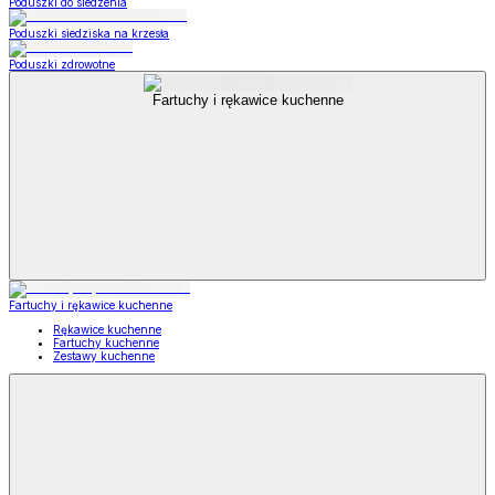
Poduszki do siedzenia
Poduszki siedziska na krzesła
Poduszki zdrowotne
Fartuchy i rękawice kuchenne
Fartuchy i rękawice kuchenne
Rękawice kuchenne
Fartuchy kuchenne
Zestawy kuchenne