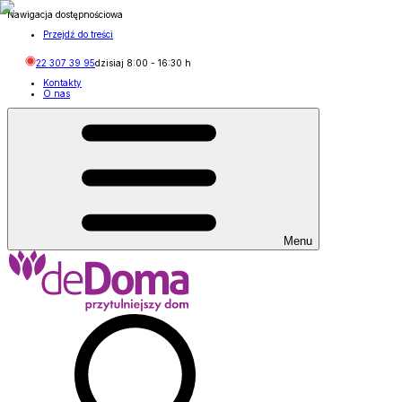
Nawigacja dostępnościowa
Przejdź do treści
22 307 39 95
dzisiaj
8:00
-
16:30
h
Kontakty
O nas
Menu