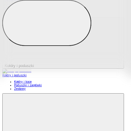
Podkładki na materace
Materace nawierzchniowe
Kołdry i poduszki
Kołdry i poduszki
Kołdry i koce
Poduszki i zagłówki
Zestawy