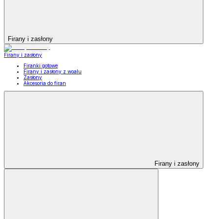
Firany i zasłony
Firany i zasłony
Firanki gotowe
Firany i zasłony z woalu
Zasłony
Akcesoria do firan
Firany i zasłony