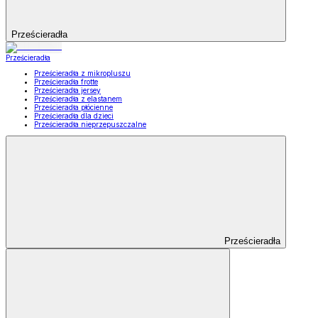
Prześcieradła
Prześcieradła
Prześcieradła z mikropluszu
Prześcieradła frotte
Prześcieradła jersey
Prześcieradła z elastanem
Prześcieradła płócienne
Prześcieradła dla dzieci
Prześcieradła nieprzepuszczalne
Prześcieradła