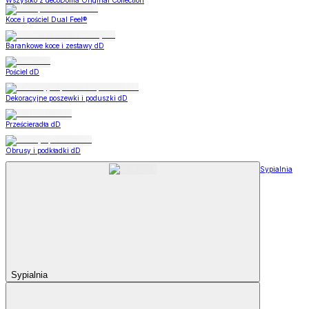
Wszystko z decoDoma Original Collection
Koce i pościel Dual Feel®
Barankowe koce i zestawy dD
Pościel dD
Dekoracyjne poszewki i poduszki dD
Prześcieradła dD
Obrusy i podkładki dD
Sypialnia
Sypialnia