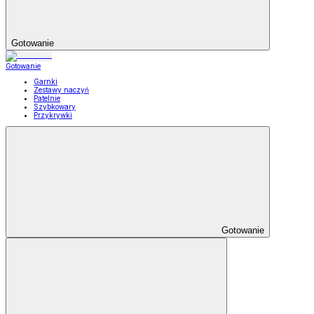
Gotowanie
Gotowanie
Garnki
Zestawy naczyń
Patelnie
Szybkowary
Przykrywki
Gotowanie