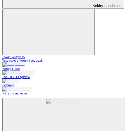
Kołdry i poduszki
Pokaż wszystko
Wszystko z Kołdry i poduszki
Kołdry i koce
Poduszki i zagłówki
Zestawy
Narzuty na łózka