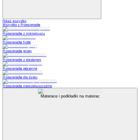
Pokaż wszystko
Wszystko z Prześcieradła
Prześcieradła z mikropluszu
Prześcieradła frotte
Prześcieradła jersey
Prześcieradła z elastanem
Prześcieradła płócienne
Prześcieradła dla dzieci
Prześcieradła nieprzepuszczalne
Materace i podkładki na materac