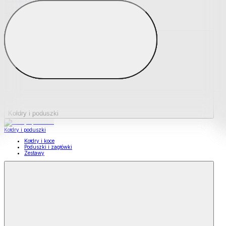
Podkładki na materace
Materace nawierzchniowe
Kołdry i poduszki
Kołdry i poduszki
Kołdry i koce
Poduszki i zagłówki
Zestawy