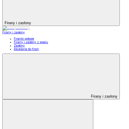
Firany i zasłony
Firany i zasłony
Firanki gotowe
Firany i zasłony z woalu
Zasłony
Akcesoria do firan
Firany i zasłony