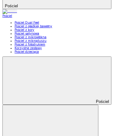
Pościel
Pościel
Pościel Dual Feel
Pościel z gładkiej bawełny
Pościel z kory
Pościel satynowa
Pościel z mikrowłókna
Pościel z mikropluszu
Pościel z fotodrukiem
Korzystne zestawy
Pościel dziecięca
Pościel