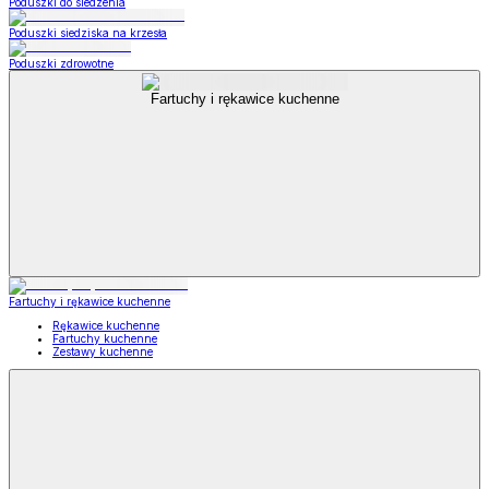
Poduszki do siedzenia
Poduszki siedziska na krzesła
Poduszki zdrowotne
Fartuchy i rękawice kuchenne
Fartuchy i rękawice kuchenne
Rękawice kuchenne
Fartuchy kuchenne
Zestawy kuchenne