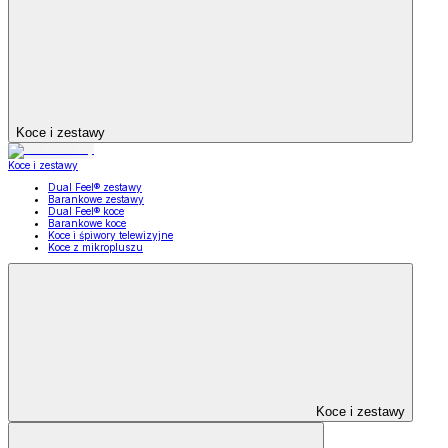
Koce i zestawy
Koce i zestawy
Dual Feel® zestawy
Barankowe zestawy
Dual Feel® koce
Barankowe koce
Koce i śpiwory telewizyjne
Koce z mikropluszu
Koce i zestawy