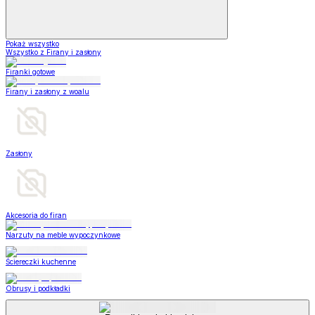
Pokaż wszystko
Wszystko z Firany i zasłony
Firanki gotowe
Firany i zasłony z woalu
Zasłony
Akcesoria do firan
Narzuty na meble wypoczynkowe
Ściereczki kuchenne
Obrusy i podkładki