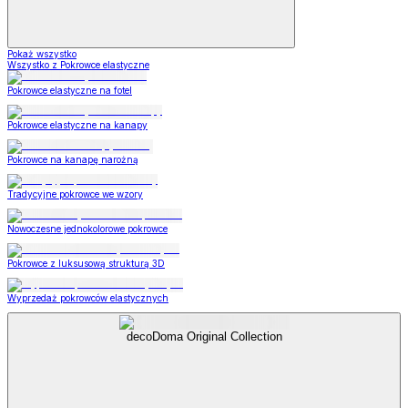
Pokaż wszystko
Wszystko z Pokrowce elastyczne
Pokrowce elastyczne na fotel
Pokrowce elastyczne na kanapy
Pokrowce na kanapę narożną
Tradycyjne pokrowce we wzory
Nowoczesne jednokolorowe pokrowce
Pokrowce z luksusową strukturą 3D
Wyprzedaż pokrowców elastycznych
decoDoma Original Collection