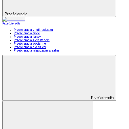
Prześcieradła
Prześcieradła
Prześcieradła z mikropluszu
Prześcieradła frotte
Prześcieradła jersey
Prześcieradła z elastanem
Prześcieradła płócienne
Prześcieradła dla dzieci
Prześcieradła nieprzepuszczalne
Prześcieradła