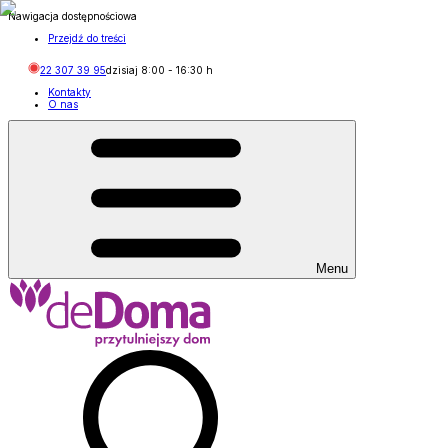
Nawigacja dostępnościowa
Przejdź do treści
22 307 39 95
dzisiaj
8:00
-
16:30
h
Kontakty
O nas
Menu