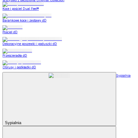
Wszystko z decoDoma Original Collection
Koce i pościel Dual Feel®
Barankowe koce i zestawy dD
Pościel dD
Dekoracyjne poszewki i poduszki dD
Prześcieradła dD
Obrusy i podkładki dD
Sypialnia
Sypialnia