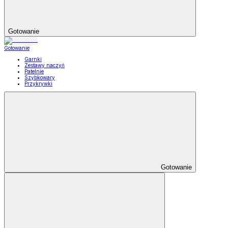
Gotowanie
Gotowanie
Garnki
Zestawy naczyń
Patelnie
Szybkowary
Przykrywki
Gotowanie