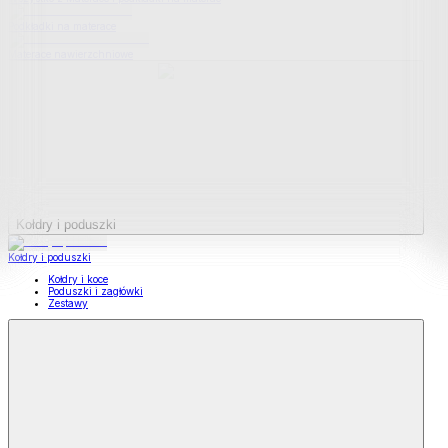
Podkładki na materace
Materace nawierzchniowe
Kołdry i poduszki
Kołdry i poduszki
Kołdry i koce
Poduszki i zagłówki
Zestawy