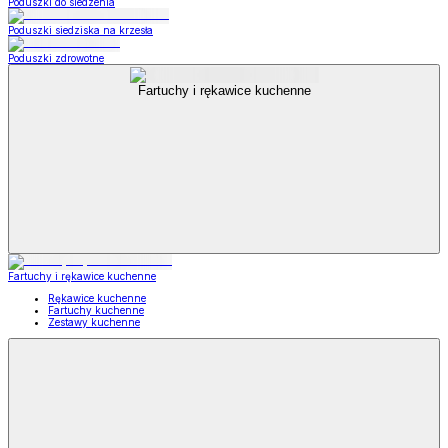
Poduszki do siedzenia
Poduszki siedziska na krzesła
Poduszki zdrowotne
Fartuchy i rękawice kuchenne
Fartuchy i rękawice kuchenne
Rękawice kuchenne
Fartuchy kuchenne
Zestawy kuchenne