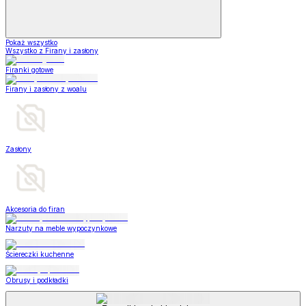
Pokaż wszystko
Wszystko z Firany i zasłony
Firanki gotowe
Firany i zasłony z woalu
Zasłony
Akcesoria do firan
Narzuty na meble wypoczynkowe
Ściereczki kuchenne
Obrusy i podkładki