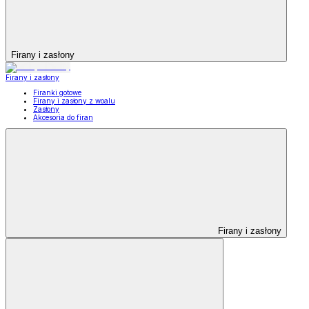
Firany i zasłony
Firany i zasłony
Firanki gotowe
Firany i zasłony z woalu
Zasłony
Akcesoria do firan
Firany i zasłony