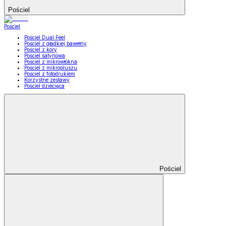
Pościel
Pościel
Pościel Dual Feel
Pościel z gładkiej bawełny
Pościel z kory
Pościel satynowa
Pościel z mikrowłókna
Pościel z mikropluszu
Pościel z fotodrukiem
Korzystne zestawy
Pościel dziecięca
Pościel