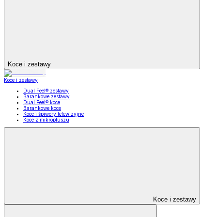
Koce i zestawy
Koce i zestawy
Dual Feel® zestawy
Barankowe zestawy
Dual Feel® koce
Barankowe koce
Koce i śpiwory telewizyjne
Koce z mikropluszu
Koce i zestawy