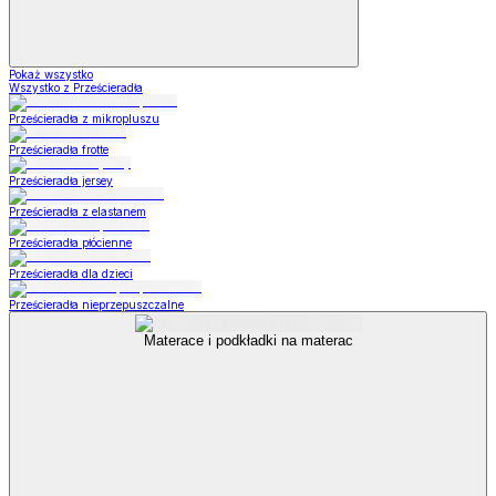
Pokaż wszystko
Wszystko z Prześcieradła
Prześcieradła z mikropluszu
Prześcieradła frotte
Prześcieradła jersey
Prześcieradła z elastanem
Prześcieradła płócienne
Prześcieradła dla dzieci
Prześcieradła nieprzepuszczalne
Materace i podkładki na materac