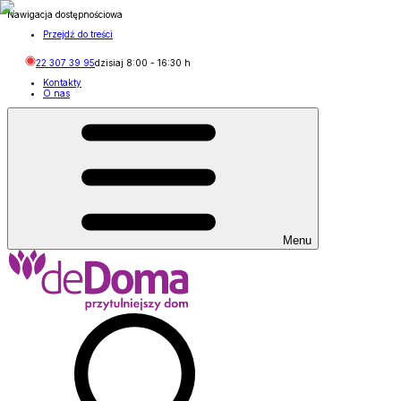
Nawigacja dostępnościowa
Przejdź do treści
22 307 39 95
dzisiaj
8:00
-
16:30
h
Kontakty
O nas
Menu