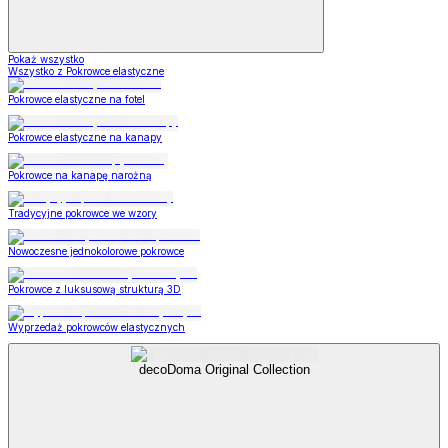
Pokaż wszystko
Wszystko z Pokrowce elastyczne
Pokrowce elastyczne na fotel
Pokrowce elastyczne na kanapy
Pokrowce na kanapę narożną
Tradycyjne pokrowce we wzory
Nowoczesne jednokolorowe pokrowce
Pokrowce z luksusową strukturą 3D
Wyprzedaż pokrowców elastycznych
decoDoma Original Collection