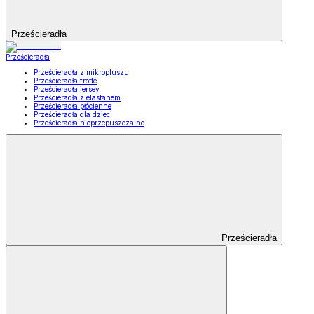
Prześcieradła
Prześcieradła
Prześcieradła z mikropluszu
Prześcieradła frotte
Prześcieradła jersey
Prześcieradła z elastanem
Prześcieradła płócienne
Prześcieradła dla dzieci
Prześcieradła nieprzepuszczalne
Prześcieradła