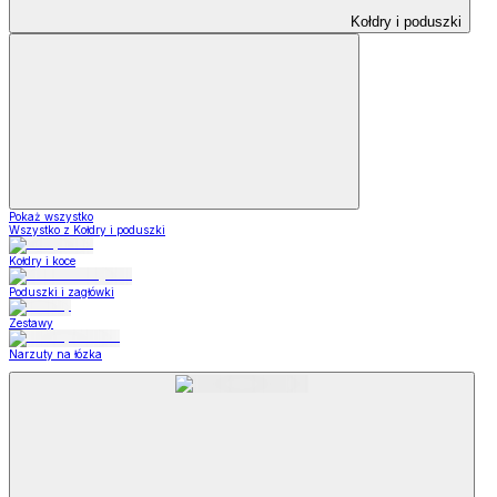
Kołdry i poduszki
Pokaż wszystko
Wszystko z Kołdry i poduszki
Kołdry i koce
Poduszki i zagłówki
Zestawy
Narzuty na łózka