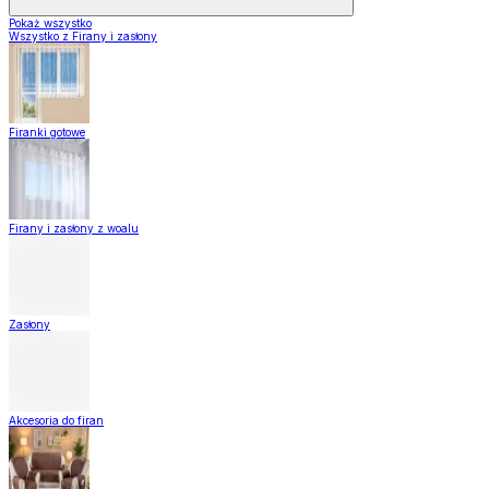
Pokaż wszystko
Wszystko z Firany i zasłony
Firanki gotowe
Firany i zasłony z woalu
Zasłony
Akcesoria do firan