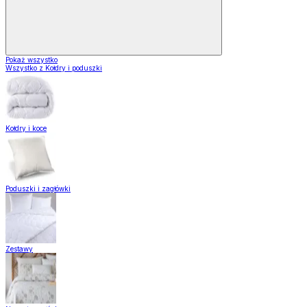
Pokaż wszystko
Wszystko z Kołdry i poduszki
Kołdry i koce
Poduszki i zagłówki
Zestawy