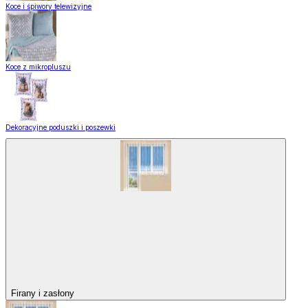
Koce i śpiwory telewizyjne
Koce z mikropluszu
Dekoracyjne poduszki i poszewki
Firany i zasłony