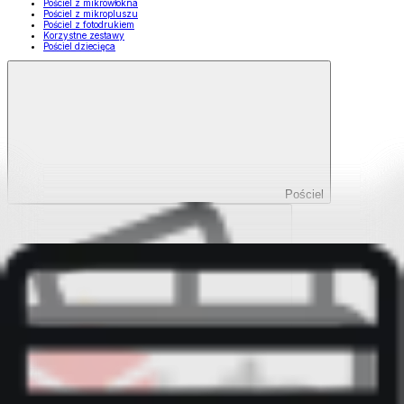
Pościel z mikrowłókna
Pościel z mikropluszu
Pościel z fotodrukiem
Korzystne zestawy
Pościel dziecięca
Pościel
Pokaż wszystko
Wszystko z Pościel