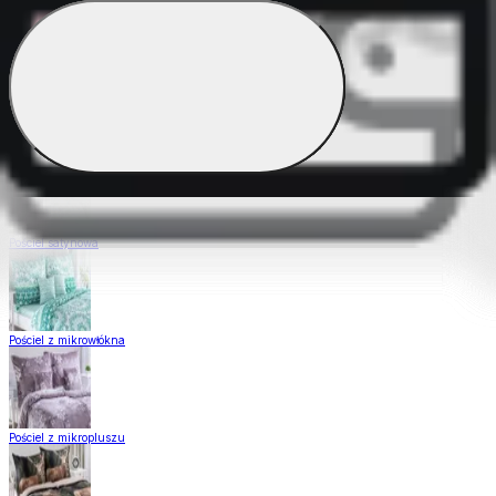
Pościel Dual Feel
Pościel z gładkiej bawełny
Pościel satynowa
Pościel z mikrowłókna
Pościel z mikropluszu